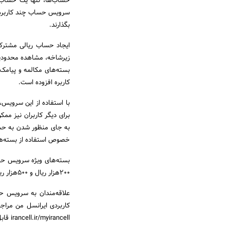
حساب‌ها، تنها یک حساب را
سرویس حساب چند کاربره ایر
بگذارند.
ایجاد حساب ریالی مشترک 
زیرشاخه، مشاهده محدودیت
بسته‌های مکالمه و پیامک
کاربره افزوده است.
با استفاده از این سرویس،
برای دیگر کاربران نیز مم
به جای منظور شدن به حسا
خصوص استفاده از بسته‌ها 
200هزار ریال و 500هزار ریال عرضه می‌شوند.
علاقه‌مندان به سرویس حس
کاربردی ایرانسل من مراج
irancell.ir/myirancell قابل دانلود است.