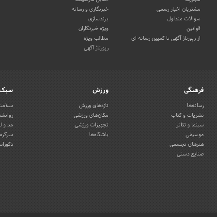
مشتریان اخبار رسمی
خبرنگاری و رسانه
سوالات متداول
برندسازی
قوانین
ویژه خبرنگاران
از رپورتاژ آگهی تا کمپین رسانه ای
مطالب ویژه
رپورتاژ آگهی
فرهنگی
ورزش
سبک 
رسانه‌ها
تازه‌های ورزش
سلامت 
نشریات و کتاب
مکان‌های ورزشی
روانشن
سینما و تئاتر
تجهیزات ورزشی
مد و ل
موسیقی
باشگاه‌ها
سرگرمی
هنرهای تجسمی
دکوراس
صنایع دستی