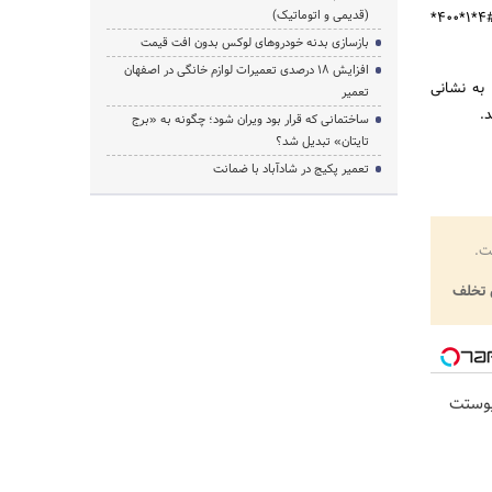
(قدیمی و اتوماتیک)
همچنین فعال‌سازی این سرویس با شماره‌گیری کد دستوری #1*3*400* نیز امکان‌پذیر است. با شماره‌گیری کد #4*1*400*
بازسازی بدنه خودروهای لوکس بدون افت قیمت
افزایش ۱۸ درصدی تعمیرات لوازم خانگی در اصفهان
 به نشانی
تعمیر
ساختمانی که قرار بود ویران شود؛ چگونه به «برج
تایتان» تبدیل شد؟
تعمیر پکیج در شادآباد با ضمانت
ت.
تخلف
پوستت