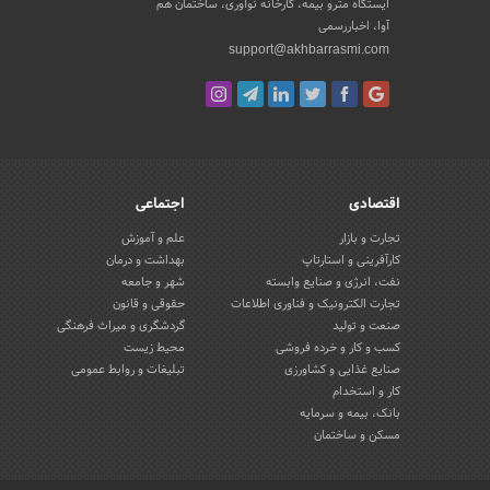
ایستگاه مترو بیمه، کارخانه نوآوری، ساختمان هم
آوا، اخباررسمی
support@akhbarrasmi.com
اقتصادی
اجتماعی
تجارت و بازار
علم و آموزش
کارآفرینی و استارتاپ
بهداشت و درمان
نفت، انرژی و صنایع وابسته
شهر و جامعه
تجارت الکترونیک و فناوری اطلاعات
حقوقی و قانون
صنعت و تولید
گردشگری و میراث فرهنگی
کسب و کار و خرده فروشی
محیط زیست
صنایع غذایی و کشاورزی
تبلیغات و روابط عمومی
کار و استخدام
بانک، بیمه و سرمایه
مسکن و ساختمان