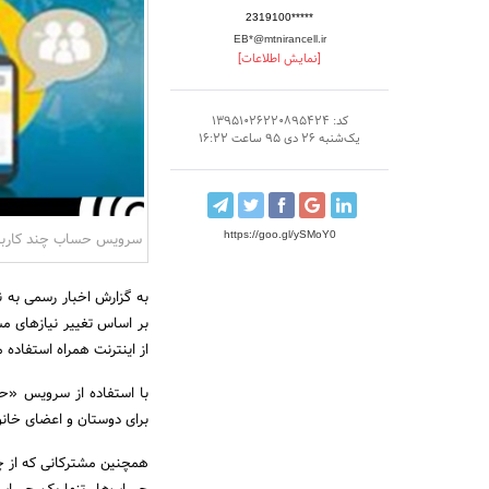
2319100*****
EB*@mtnirancell.ir
[نمایش اطلاعات]
کد: 13951026220895424
یک‌شنبه 26 دی 95 ساعت 16:22
https://goo.gl/ySMoY0
سرویس حساب چند کاربره
به گزارش اخبار رسمی به نقل
بر اساس تغییر نیازهای م
از اینترنت همراه استفاده م
با استفاده از سرویس «حس
برای دوستان و اعضای خانو
همچنین مشترکانی که از چن