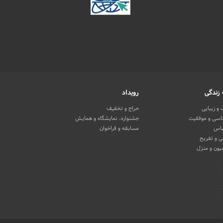
زندگی
رویداد
و زیبایی
حراج و تخفیف
اسی و موفقیت
جشنواره، نمایشگاه و همایش
باس
مسابقه و فراخوان
 و تفریح
یون و منزل