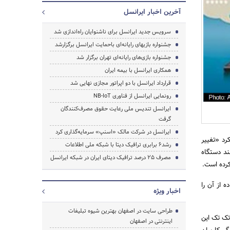
آخرین اخبار ایرانسل
سرویس جدید ایرانسل برای ناشنوایان راه‌اندازی شد
جشنواره بازیهای رایانه‌ای باحمایت ایرانسل برگزارشد
جشنواره بازی‌های رایانه‌ای تهران برگزار شد
همکاری ایرانسل با بیمه ایران
قرارداد ایرانسل با دو اپراتور مجازی نهایی شد
جستجو
رونمایی ایرانسل از فناوری NB-IoT
ایرانسل تندیس ملی رعایت حقوق مصرف‌کنندگان
گرفت
ایرانسل در شرکت مالک «اسنپ» سرمایه‌گذاری کرد
کرد «تغییر
رشد6 برابری ترافیک دیتا با شبکه ملی اطلاعات
ند دستگاه
مصرف 25 درصد ترافیک دیتای ایران در شبکه ایرانسل
 کرده است.
 از آن را
اخبار ویژه
طراحی سایت در اصفهان بهترین شیوه تبلیغات
تک تک این
اینترنتی در اصفهان