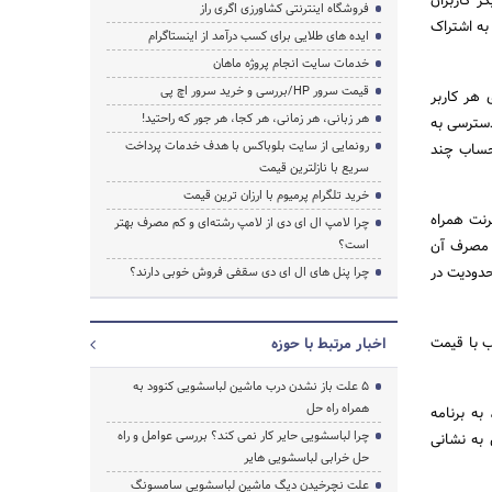
ر کاربران
فروشگاه اینترنتی کشاورزی اگری راز
به اشتراک
ایده های طلایی برای کسب درآمد از اینستاگرام
خدمات سایت انجام پروژه ماهان
قیمت سرور HP/بررسی و خرید سرور اچ پی
 هر کاربر
هر زبانی، هر زمانی، هر کجا، هر جور که راحتید!
دسترسی به
رونمایی از سایت بلوباکس با هدف خدمات پرداخت
 حساب چند
سریع با نازلترین قیمت
خرید تلگرام پرمیوم با ارزان ترین قیمت
رنت همراه
چرا لامپ ال ای دی از لامپ رشته‌ای و کم مصرف بهتر
، مصرف آن
است؟
حدودیت در
چرا پنل های ال ای دی سقفی فروش خوبی دارند؟
یگابایتی و 20 گیگابایتی به ترتیب با قیمت
اخبار مرتبط با حوزه
5 علت باز نشدن درب ماشین لباسشویی کنوود به
همراه راه حل
به برنامه
چرا لباسشویی حایر کار نمی کند؟ بررسی عوامل و راه
 به نشانی
حل خرابی لباسشویی هایر
علت نچرخیدن دیگ ماشین لباسشویی سامسونگ