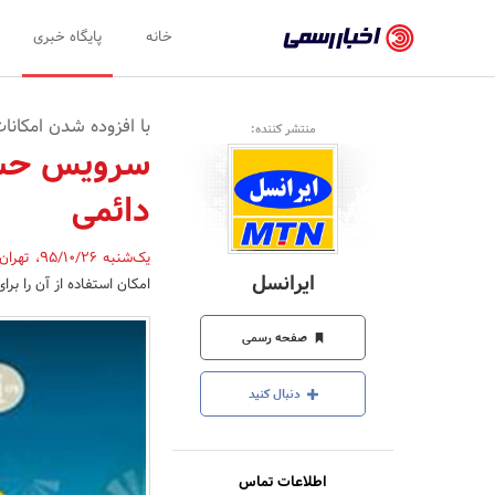
اخبار
خانه
پایگاه خبری
رسمی
-
با افزوده شدن امکان
منتشر کننده:
اخبار
سرویس حسا
تایید
دائمی
شده
شرکت‌ها،
یک‌شنبه 95/10/26
،
تهران
ایرانسل
امکان استفاده از آن را بر
سازمان‌ها
و
صفحه رسمی
روابط
دنبال کنید
عمومی‌ها
اطلاعات تماس