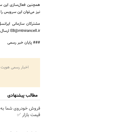
نیز می‌توان این سرویس را 
مشترکان سازمانی ایرانسل
EB@mtnirancell.ir ارسال کنند یا با شماره ۷۱۴ از خطوط ایرانسلی و یا 09377140000 از سایر خطوط تماس بگیرند.
### پایان خبر رسمی
اخبار رسمی هویت 
مطالب پیشنهادی
فروش خودروی شما به 
قیمت بازار ✅