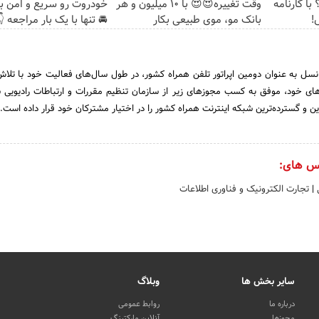
ت رو سریع و امن بفروش
وقت تغییره😍😍 با 10 میلیون و هر
ساینا داری
 تنها با یک بار مراجعه 👇
بانک مو، موی طبیعی بکار
ب
ت ارتباطی ایرانسل به عنوان دومین اپراتور تلفن همراه کشور، در طول سال‌های فعا
تقای زیرساخت‌های خود، موفق به کسب مجوزهای زیر از سازمان تنظیم مقررات و ار
ایرانسل هم اکنون سریع‌ترین و گسترده‌ترین شبکه اینترنت همراه کشور را در اختیار م
منتشر 
تجارت الکترونیک و فناوری اطلاعات
|
ک
وبلاگ
سایر بخش ها
روابط عمومی
درباره ما
آنلاین مارکتینگ
مجوزها