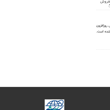
خودرو

شرکت خدما
در جهت ار