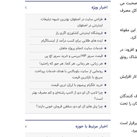
د صحبت می
اخبار ویژه
ا کل مصرف
طراحی سایت در اصفهان بهترین شیوه تبلیغات
اینترنتی در اصفهان
این مقوله
فروشگاه اینترنتی کشاورزی اگری راز
کرد.
ایده های طلایی برای کسب درآمد از اینستاگرام
خدمات سایت انجام پروژه ماهان
ره و افزود: در
قیمت سرور HP/بررسی و خرید سرور اچ پی
وشاک رونق
هر زبانی، هر زمانی، هر کجا، هر جور که راحتید!
رونمایی از سایت بلوباکس با هدف خدمات پرداخت
رد گردش مالی دارد و تا سه سال آینده به 12 میلیارد دلار افزایش
سریع با نازلترین قیمت
خرید تلگرام پرمیوم با ارزان ترین قیمت
چرا لامپ ال ای دی از لامپ رشته‌ای و کم مصرف بهتر
ف کنندگان
است؟
ان را تحت
چرا پنل های ال ای دی سقفی فروش خوبی دارند؟
رقرار است
اخبار مرتبط با حوزه
رد.