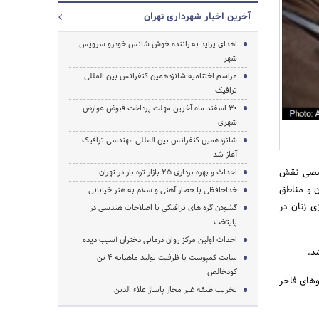
آخرین اخبار شهرداری تهران
اهدای پراید به راننده خوش شانس خودرو سرویس
شهر
مراسم اختتامیه شانزدهمین کنفرانس بین المللی
ترافیک
30 اسفند ماه آخرین مهلت پرداخت قبوض عوارض
جستجو
شهری
شانزدهمین کنفرانس بین المللی مهندسی ترافیک
آغاز شد
خصصی نقش
احداث و بهره برداری 25 بازار تره بار در تهران
ن و مناطق
خداحافظی با حصار آهنی و سلام به هنر خیابانی
ی زنان در
گشودن گره های ترافیکی با اصلاحات هندسی در
پایتخت
احداث اولین مرکز روان درمانی دختران آسیب دیده
د.
سایت کمپوست با ظرفیت تولید ماهیانه 4 تن
کودخالص
وهای فاخر
تخریب طبقه غیر مجاز پاساژ علاء الدین