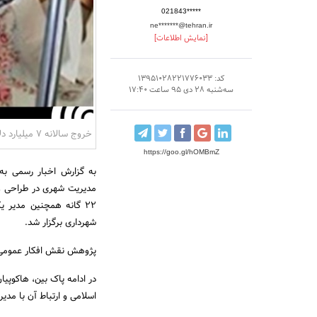
021843*****
ne*******@tehran.ir
[نمایش اطلاعات]
کد: 13951028221776033
سه‌شنبه 28 دی 95 ساعت 17:40
خروج سالانه ۷ میلیارد دلار برای واردات پوشاک خارجی
https://goo.gl/hOMBmZ
به گزارش اخبار رسمی ب
مدیریت شهری در طراحی و ا
22 گانه همچنین مدیر 
شهرداری برگزار شد.
پژوهش نقش افکار عمومی 
در ادامه پاک بین، هاکوپیا
اسلامی و ارتباط آن با مدی