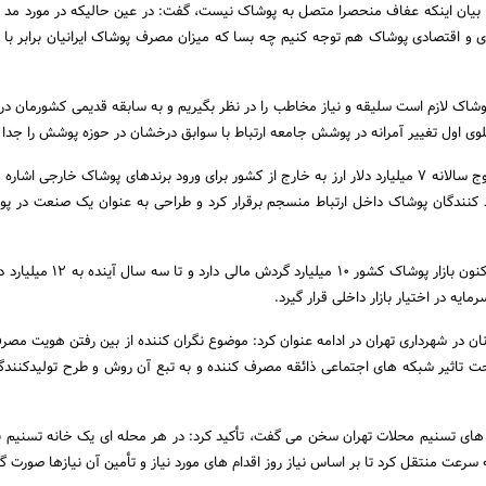
 بیان اینکه عفاف منحصرا متصل به پوشاک نیست، گفت: در عین حالیکه در مورد م
ری و اقتصادی پوشاک هم توجه کنیم چه بسا که میزان مصرف پوشاک ایرانیان برابر ب
وشاک لازم است سلیقه و نیاز مخاطب را در نظر بگیریم و به سابقه قدیمی کشورمان در 
هلوی اول تغییر آمرانه در پوشش جامعه ارتباط با سوابق درخشان در حوزه پوشش را جدا 
مدیر برند هاکوپیان به خروج سالانه 7 میلیارد دلار ارز به خارج از کشور برای ورود برندهای پوشاک خارجی اشا
ید کنندگان پوشاک داخل ارتباط منسجم برقرار کرد و طراحی به عنوان یک صنعت در پ
هاکوپیان یادآور شد: هم اکنون بازار پوشاک کشور 10 میلیا
مایه در اختیار بازار داخلی قرار گیرد.
ان در شهرداری تهران در ادامه عنوان کرد: موضوع نگران کننده از بین رفتن هویت مصر
تاثیر شبکه های اجتماعی ذائقه مصرف کننده و به تبع آن روش و طرح تولیدکنندگ
 های تسنیم محلات تهران سخن می گفت، تأکید کرد: در هر محله ای یک خانه تسنیم ب
ه سرعت منتقل کرد تا بر اساس نیاز روز اقدام های مورد نیاز و تأمین آن نیازها صورت گی