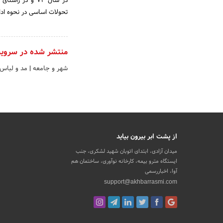
در سال‌ 73 و در 
تحولات‌ اساسی‌ در نحوه‌ ادا
منتشر شده در سروی
شهر و جامعه
|
مد و لباس
از پشت ابر بیرون بیاید
میدان آزادی، ابتدای اتوبان شهید لشکری، جنب
ایستگاه مترو بیمه، کارخانه نوآوری، ساختمان هم
آوا، اخباررسمی
support@akhbarrasmi.com