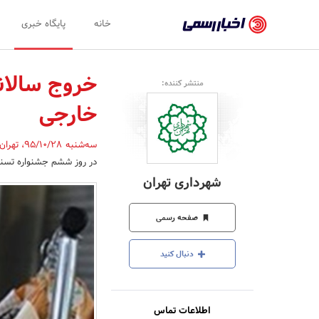
اخبار
خانه
پایگاه خبری
رسمی
-
منتشر کننده:
اخبار
خارجی
تایید
شده
سه‌شنبه 95/10/28
،
تهران
در روز ششم جشنواره تسنیم
شرکت‌ها،
شهرداری تهران
سازمان‌ها
و
صفحه رسمی
روابط
دنبال کنید
عمومی‌ها
اطلاعات تماس