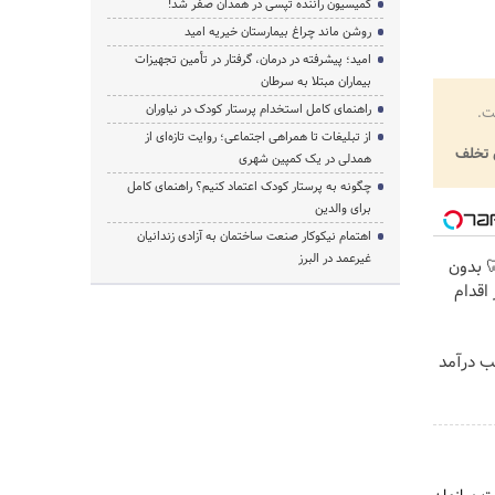
کمیسیون راننده تپسی در همدان صفر شد!
روشن ماند چراغ بیمارستان خیریه امید
امید؛ پیشرفته در درمان، گرفتار در تأمین تجهیزات
بیماران مبتلا به سرطان
راهنمای کامل استخدام پرستار کودک در نیاوران
ت.
از تبلیغات تا همراهی اجتماعی؛ روایت تازه‌ای از
تخلف
همدلی در یک کمپین شهری
چگونه به پرستار کودک اعتماد کنیم؟ راهنمای کامل
برای والدین
اهتمام نیکوکار صنعت ساختمان به آزادی زندانیان
غیرعمد در البرز
 🦷 بدون
اقدام
ب درآمد