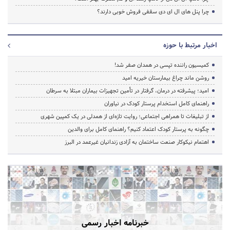
چرا پنل های ال ای دی سقفی فروش خوبی دارند؟
اخبار مرتبط با حوزه
کمیسیون راننده تپسی در همدان صفر شد!
روشن ماند چراغ بیمارستان خیریه امید
امید؛ پیشرفته در درمان، گرفتار در تأمین تجهیزات بیماران مبتلا به سرطان
راهنمای کامل استخدام پرستار کودک در نیاوران
از تبلیغات تا همراهی اجتماعی؛ روایت تازه‌ای از همدلی در یک کمپین شهری
چگونه به پرستار کودک اعتماد کنیم؟ راهنمای کامل برای والدین
اهتمام نیکوکار صنعت ساختمان به آزادی زندانیان غیرعمد در البرز
خبرنامه اخبار رسمی