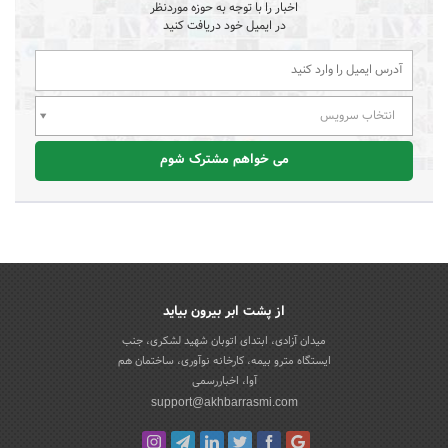
اخبار را با توجه به حوزه موردنظر
در ایمیل خود دریافت کنید
انتخاب سرویس
می خواهم مشترک شوم
از پشت ابر بیرون بیاید
میدان آزادی، ابتدای اتوبان شهید لشکری، جنب
ایستگاه مترو بیمه، کارخانه نوآوری، ساختمان هم
آوا، اخباررسمی
support@akhbarrasmi.com