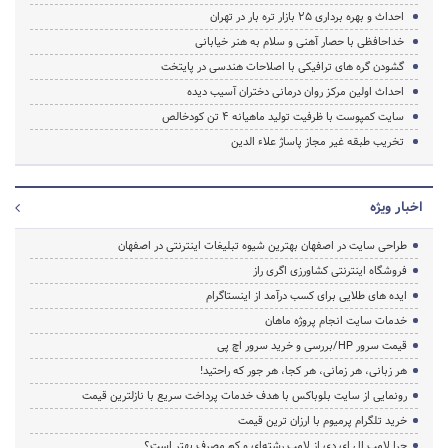
احداث و بهره برداری 25 بازار تره بار در تهران
خداحافظی با حصار آهنی و سلام به هنر خیابانی
گشودن گره های ترافیکی با اصلاحات هندسی در پایتخت
احداث اولین مرکز روان درمانی دختران آسیب دیده
سایت کمپوست با ظرفیت تولید ماهیانه 4 تن کودخالص
تخریب طبقه غیر مجاز پاساژ علاء الدین
اخبار ویژه
طراحی سایت در اصفهان بهترین شیوه تبلیغات اینترنتی در اصفهان
فروشگاه اینترنتی کشاورزی اگری راز
ایده های طلایی برای کسب درآمد از اینستاگرام
خدمات سایت انجام پروژه ماهان
قیمت سرور HP/بررسی و خرید سرور اچ پی
هر زبانی، هر زمانی، هر کجا، هر جور که راحتید!
رونمایی از سایت بلوباکس با هدف خدمات پرداخت سریع با نازلترین قیمت
خرید تلگرام پرمیوم با ارزان ترین قیمت
چرا لامپ ال ای دی از لامپ رشته‌ای و کم مصرف بهتر است؟