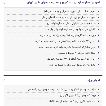
آخرین اخبار سازمان پیشگیری و مدیریت بحران شهر تهران
معرفی کتاب سال مدیریت بحران و پدافند غیرعامل
مدیریت بحران تهران نیاز به طرح جامع اضطراری دارد
ستاد فرماندهی تا پایان عملیات فعال خواهد بود
18طرح مرتبط یا ایمنی شریان های حیاتی پایتخت
دور جدید همکاری تهران- توکیو در حوزه مدیریت بحران
تعیین 17 اولویت نقشه راه کاهش خطرپذیری سیلاب تهران
تونل مشترک تاسیسات شهری برای تهران ضروری است
استان تهران درگیر30 مخاطره طبیعی
اجرای طرح مدرسه آماده در 600 مدرسه پایتخت
بافت های فرسوده جان مردم را تهدید می کند
اخبار ویژه
طراحی سایت در اصفهان بهترین شیوه تبلیغات اینترنتی در اصفهان
فروشگاه اینترنتی کشاورزی اگری راز
ایده های طلایی برای کسب درآمد از اینستاگرام