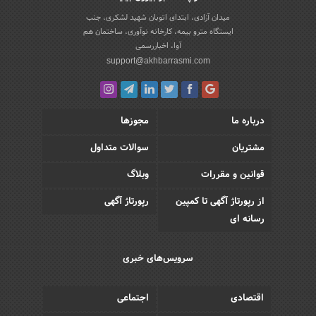
میدان آزادی، ابتدای اتوبان شهید لشکری، جنب
ایستگاه مترو بیمه، کارخانه نوآوری، ساختمان هم
آوا، اخباررسمی
support@akhbarrasmi.com
درباره ما
مجوزها
مشتریان
سوالات متداول
قوانین و مقررات
وبلاگ
از رپورتاژ آگهی تا کمپین
رپورتاژ آگهی
رسانه ای
سرویس‌های خبری
اقتصادی
اجتماعی