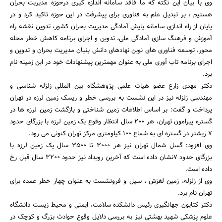
وی با بیان این نکته که ما فاقد سامانه اندازه گیری درحوزه مدیریت بحران
هستیم ، بر تبدیل علم به فناوری برای پیشرفت در این حوزه تاکید کرد و در
پایان از راه اندازی سامانه پایش آمادگی مدیریت بحران کشور، تدوین نقشه راه
آموزش و فرهنگ سازی آمادگی ملی، تدوین و اجرای برنامه کاهش خطر محله
محور، توسعه فناوری های نوین نهادهای دانش بنیان مدیریت بحران و تدوین و
اجرای برنامه تاب آوری ملی به عنوان مهمترین پیشنهادات خود در این زمینه نام
برد.
دکتر مهدی زارع عضو هیات علمی پژوهشگاه بین المللی زلزله شناسی و
مهندسی زلزله نیز در این نشست به بررسی خطر و ریسک زمین لرزه در تهران
پرداخت و گفت: بر اساس اطلاعات زمین شناختی و بازگشت زمین لرزه ها در
گستره پیرامون تهران، هر 200 سال انتظار وقوع یک زمین لرزه با بزرگای حدود
7 ریشتر در گستره ای به شعاع 100 کیلومتری مرکز تهران کنونی می رود.
وی افزود: گسل شمال تهران نیز هر 3000 تا 3500 سال یک زمین لرزه با
بزرگای حدود 7نشان داده است که آخرین رویداد نیز حدود 3200 سال قبل رخ
داده است.
وی از زلزله، زمین لغزش ، سیل و فرونشست به عنوان چهار خطر عمده برای
تهران نام برد.
دکتر کتایون جهانگیری رئیس دانشکده سلامت، ایمنی و محیط زیست دانشگاه
علوم پزشکی شهید بهشتی نیز به بررسی دلایل وقوع حوادث بزرگ و کوچک در