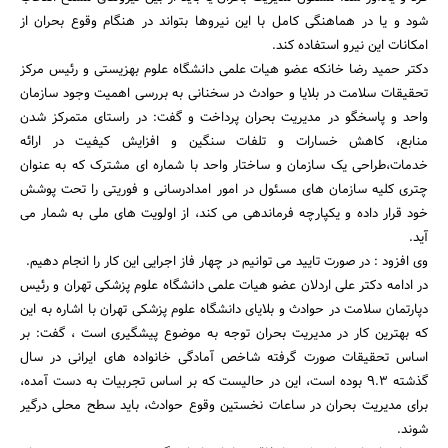
شود و یا در هماهنگی کامل با این نیروها بتواند در هنگام وقوع بحران از
امکانات این نیرو استفاده کند.
دکتر حمید رضا خانکه عضو هیات علمی دانشگاه علوم بهزیستی و رئیس مرکز
تحقیقات سلامت در بلایا و حوادث در سخنانی به بررسی اهمیت وجود سازمان
واحد و پاسخگو در مدیریت بحران پرداخت و گفت: در راستای متمرکز شدن
منابع، کاهش خسارات و تلفات سنگین و افزایش کیفیت در ارائه
خدمات،طراحی یک سازمان و ساختار واحد با شماره ای مشترک که به عنوان
چتری کلیه سازمان های مسئول در امور امدادرسانی و فوریتی را تحت پوشش
خود قرار داده و یکپارچه فرماندهی می کند، از اولویت های ملی به شمار می
آید.
وی افزود : در صورت تایید می توانیم در چهار فاز اجرایی این کار را انجام دهیم.
در ادامه دکتر علی اردلان عضو هیات علمی دانشگاه علوم پزشکی تهران و رئیس
دپارتمان سلامت در حوادث و بلایای دانشگاه علوم پزشکی تهران با اشاره به این
که بهترین کار در مدیریت بحران توجه به موضوع پیشگیری است ، گفت: بر
اساس تحقیقات صورت گرفته شاخص آمادگی خانواده های ایرانی در سال
گذشته 9.3 بوده است، این در حالیست که بر اساس تجربیات به دست آمده،
برای مدیریت بحران در ساعات نخستین وقوع حوادث، باید سطح محلی درگیر
شوند.