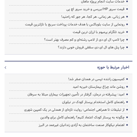
خدمات سایت انجام پروژه ماهان
قیمت سرور HP/بررسی و خرید سرور اچ پی
هر زبانی، هر زمانی، هر کجا، هر جور که راحتید!
رونمایی از سایت بلوباکس با هدف خدمات پرداخت سریع با نازلترین قیمت
خرید تلگرام پرمیوم با ارزان ترین قیمت
چرا لامپ ال ای دی از لامپ رشته‌ای و کم مصرف بهتر است؟
چرا پنل های ال ای دی سقفی فروش خوبی دارند؟
اخبار مرتبط با حوزه
کمیسیون راننده تپسی در همدان صفر شد!
روشن ماند چراغ بیمارستان خیریه امید
امید؛ پیشرفته در درمان، گرفتار در تأمین تجهیزات بیماران مبتلا به سرطان
راهنمای کامل استخدام پرستار کودک در نیاوران
از تبلیغات تا همراهی اجتماعی؛ روایت تازه‌ای از همدلی در یک کمپین شهری
چگونه به پرستار کودک اعتماد کنیم؟ راهنمای کامل برای والدین
اهتمام نیکوکار صنعت ساختمان به آزادی زندانیان غیرعمد در البرز