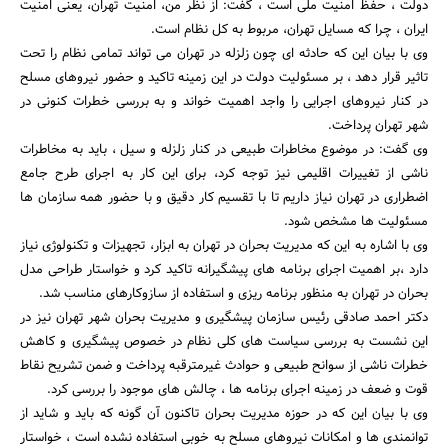
دولت ، حفظ امنیت ملی است ، گفت: از نظر من، امنیت تهران، یعنی امنیت
ایران ، چرا که مسایل تهران، مربوط به کل نظام است.
وی با بیان این که حادثه ای چون زلزله در تهران می تواند تمامی نظام را تحت
تاثیر قرار دهد ، بر مسئولیت دولت در این زمینه تاکید و حضور نیروهای مسلح
در کنار نیروهای اجرایی را واجد اهمیت خواند و به بررسی خطرات کنونی در
شهر تهران پرداخت.
وی گفت: در موضوع مخاطرات طبیعی در کنار زلزله و سیل ، باید به مخاطرات
ناشی از تغییرات اقلیمی نیز توجه کرد، برای این کار به اجرای طرح جامع
اضطراری در تهران نیاز داریم تا با تقسیم کار دقیق و با حضور همه سازمان ها
مسئولیت ها مشخص شود.
وی با اشاره به این که مدیریت بحران در تهران به ابزار، تجهیزات و تکنولوژی نیاز
دارد ،بر اهمیت اجرای برنامه های پیشگیرانه تاکید کرد و خواستار طراحی مدل
بحران در تهران به منظور برنامه ریزی و استفاده از سازوکارهای مناسب شد.
دکتر احمد صادقی رئیس سازمان پیشگیری و مدیریت بحران شهر تهران نیز در
این نشست به بررسی سیاست های کلی نظام در خصوص پیشگیری و کاهش
خطرات ناشی از سوانح طبیعی و حوادث غیرمترقبه پرداخت و ضمن تشریح نقاط
قوت و ضعف در زمینه اجرای برنامه ها ، چالش های موجود را بررسی کرد.
وی با بیان این که در حوزه مدیریت بحران تاکنون آن گونه که باید و شاید از
توانمندی ها و امکانات نیروهای مسلح به خوبی استفاده نشده است ، خواستار