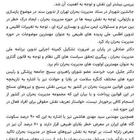
بررسی بیشتر این نقش و توجه به اهمیت آن شد.
جستجو
جانشین شهردار در ستاد مدیریت بحران تهران از تدوین سند در موضوع بازسازی
و بازتوانی، توجه به نقش بیمه ها در حوزه مدیریت بحران ، ایجاد درک خطر در
بین مردم و مسئولان، ایمن سازی و بهسازی لرزه ای ، توجه به تغییرات اقلیمی و
تدوین اطلس ملی پدیده های طبیعی به عنوان مهمترین موضوعات در حوزه
مدیریت بحران یاد کرد.
دکتر صادقی در پایان بر ضرورت تشکیل کمیته اجرایی تدوین برنامه ملی
مدیریت بحران ، پیگیری تحقق سیاست های کلی نظام و توجه به قانون گذاری
به عنوان مهمترین اولویت های مدیریت بحران نام برد.
دکتر جلیل عرب خردمند عضو شورای راهبردی بسیج جامعه پزشکی و رئیس
دوره های مختلف کنگره سلامت در بلایا و حوادث نیز با اشاره به تاریخچه
تدوین قوانین مدیریت بحران در کشور به بررسی نقش بسیج و نیروهای مسلح
در این قوانین پرداخت و با بیان این که مجموعه مدیریت بحران در کشور از
انسجام کافی برخوردار نیست، خواستار تعریف نقش حقوقی برای افراد فعال در
این حوزه شد .
همچنین مهندس سید مهدی هاشمی نیز با اشاره به این که 90 درصد سکونت
گاه های ایران در معرض خطر بلایای طبیعی قرار دارند و 70 درصد آن نیز در
معرض زلزله است، بر توجه به نقش نیروهای مسلح در مدیریت بحران تاکید
کرد و یادآور شد: مسئول مدیریت بحران یا باید از بین نیروهای مسلح انتخاب