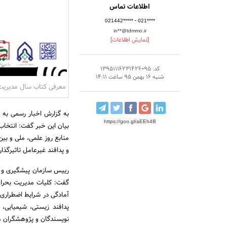
اطلاعات تماس
-
021442*****
021****
in**@tdmmo.ir
[نمایش اطلاعات]
کد: 13951116231426095
شنبه 16 بهمن 95 ساعت 14:11
معرفی کتاب سال مدیریت 
به گزارش اخبار رسمی به 
https://goo.gl/aEEh4B
بیان این خبر گفت: انتخا
منابع روز علمی، ملی و بین
و پدافند غیرعامل تاثیرگذار
رییس سازمان پیشگیری و م
گفت: کلیات مدیریت بحران
آمادگی در شرایط اضطراری،
پدافند زیستی، شیمیایی،
نویسندگان و پژوهشگران می 