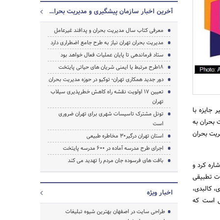
آخرین اخبار سازمان پیشگیری و مدیریت بحران شهر تهران
معرفی کتاب سال مدیریت بحران و پدافند غیرعامل
مدیریت بحران تهران نیاز به طرح جامع اضطراری دارد
ستاد فرماندهی تا پایان عملیات فعال خواهد بود
18طرح مرتبط یا ایمنی شریان های حیاتی پایتخت
دور جدید همکاری تهران- توکیو در حوزه مدیریت بحران
جستجو
تعیین 17 اولویت نقشه راه کاهش خطرپذیری سیلاب
تهران
 جایزه با
تونل مشترک تاسیسات شهری برای تهران ضروری
 بحران به
است
ریت بحران
استان تهران درگیر30 مخاطره طبیعی
اجرای طرح مدرسه آماده در 600 مدرسه پایتخت
بافت های فرسوده جان مردم را تهدید می کند
اره کرد و
ات تطبیقی
، کالبدی،
اخبار ویژه
یی است که
طراحی سایت در اصفهان بهترین شیوه تبلیغات