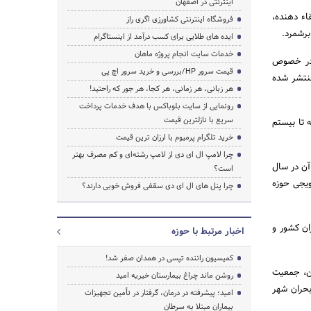
اینترنتی در اصفهان
اء دهنده،
فروشگاه اینترنتی کشاورزی اگری راز
برشمرد.
ایده های طلایی برای کسب درآمد از اینستاگرام
خدمات سایت انجام پروژه ماهان
، در خصوص
قیمت سرور HP/بررسی و خرید سرور اچ پی
منتشر شده
هر زبانی، هر زمانی، هر کجا، هر جور که راحتید!
رونمایی از سایت بلوباکس با هدف خدمات پرداخت
سریع با نازلترین قیمت
 از کتاب به دبیرخانه تا بیستم
خرید تلگرام پرمیوم با ارزان ترین قیمت
چرا لامپ ال ای دی از لامپ رشته‌ای و کم مصرف بهتر
 آن در سال
است؟
ویجی حوزه
چرا پنل های ال ای دی سقفی فروش خوبی دارند؟
ان کشور و
اخبار مرتبط با حوزه
کمیسیون راننده تپسی در همدان صفر شد!
ین، جمعیت
روشن ماند چراغ بیمارستان خیریه امید
بحران شهر
امید؛ پیشرفته در درمان، گرفتار در تأمین تجهیزات
بیماران مبتلا به سرطان