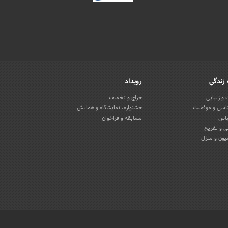
زندگی
رویداد
و زیبایی
حراج و تخفیف
اسی و موفقیت
جشنواره، نمایشگاه و همایش
باس
مسابقه و فراخوان
 و تفریح
یون و منزل