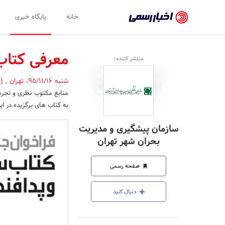
اخبار
خانه
پایگاه خبری
رسمی
-
معرفی کتاب
منتشر کننده:
اخبار
شنبه 95/11/16
،
تهران
,
(ا
تایید
منابع مکتوب نظری و تجربی
شده
به کتاب های برگزیده در ا
شرکت‌ها،
سازمان پیشگیری و مدیریت
سازمان‌ها
بحران شهر تهران
و
صفحه رسمی
روابط
عمومی‌ها
دنبال کنید