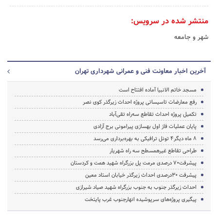
منتشر شده در سرویس:
شهر و جامعه
آخرین اخبار معاونت فنی و عمرانی شهرداری تهران
مسجد خاتم الانبیا آماده افتتاح است
رفع معارضات تاسیساتی پروژه احداث زیرگذر کوی نصر
تکمیل پروژه احداث تقاطع سه‌راه تقی‌آباد
پایان عملیات فاز اول بهسازی پیرامونی برج آزادی
8 ماه دیگر4 تونل ترافیکی به بهره‌برداری می‌رسد
طراحی تقاطع غیرهمسطح سه راه شهریار
پیشرفت70 درصدی مرمت پل بزرگراه‌ شهید همت و کردستان
پیشرفت 30درصدی احداث زیرگذر خیابان استاد معین
احداث زیرگذر جنوب به جنوب بزرگراه شهید صیاد شیرازی
پیگیری پروژه‌های سرپوشیده‌ انهارجنوب غرب پایتخت