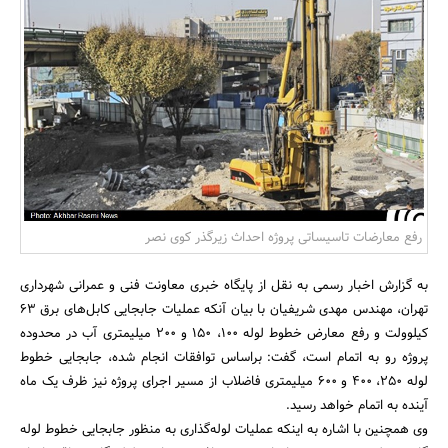
بانک، بیمه و سرمایه
مسکن و ساختمان
رفع معارضات تاسیساتی پروژه احداث زیرگذر کوی نصر
به گزارش اخبار رسمی به نقل از پایگاه خبری معاونت فنی و عمرانی شهرداری
تهران، مهندس مهدی شریفیان با بیان آنکه عملیات جابجایی کابل‌های برق 63
کیلوولت و رفع معارض خطوط لوله 100، 150 و 200 میلیمتری آب در محدوده
پروژه رو به اتمام است، گفت: براساس توافقات انجام شده، جابجایی خطوط
لوله‌ 250، 400 و 600 میلیمتری فاضلاب از مسیر اجرای پروژه نیز ظرف یک ماه
آینده به اتمام خواهد رسید.
وی همچنین با اشاره به اینکه عملیات لوله‌گذاری به منظور جابجایی خطوط لوله‌