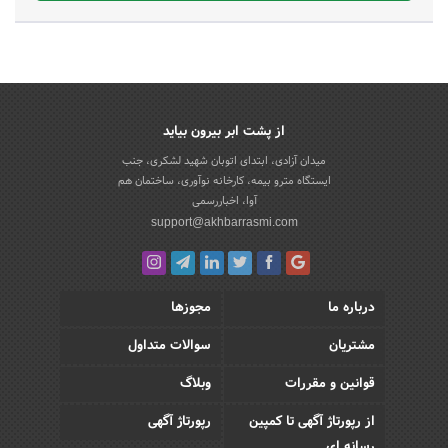
از پشت ابر بیرون بیاید
میدان آزادی، ابتدای اتوبان شهید لشکری، جنب
ایستگاه مترو بیمه، کارخانه نوآوری، ساختمان هم
آوا، اخباررسمی
support@akhbarrasmi.com
درباره ما
مجوزها
مشتریان
سوالات متداول
قوانین و مقررات
وبلاگ
از رپورتاژ آگهی تا کمپین
رپورتاژ آگهی
رسانه ای