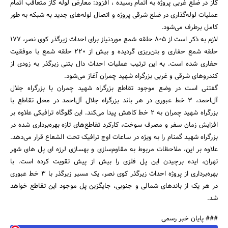
گاز در ضلع غربی پروژه به اتمام رسیده ، افزود: معارض لوله گاز متعاقب اتمام
عملیات لوله‌گذاری در ضلع شرقی پروژه و اتصال لوله‌های جدید به شبکه به طور
کامل برطرف می‌شود.
لازم به ذکر است از 805 حلقه شمع موردنیاز برای احداث زیرگذر کوی نصر، 177
حلقه شمع حفاری و بتن‌ریزی گردیده و بیش از 220 حلقه شمع با موفقیت
حفاری شده است. به این ترتیب عملیات احداث دال بتنی زیرگذر به زودی از
جستجو
کندروهای شرقی و غربی بزرگراه شهید چمران آغاز می‌شود.
گفتنی است در وضع موجود تقاطع بزرگراه شهید‌ چمران با بزرگراه جلال
آل‌احمد، 3 خط عبوری در هر باند بزرگراه جلال آل‌احمد در محل تقاطع با
بزرگراه شهید چمران به 2 خط کاهش پیدا می‌کند. این گلوگاه ترافیکی علاوه بر
افزایش زمان سفر و مصرف سوخت، کارکرد تقاطع‌های تازه بهره‌برداری شده در
بزرگراه شهید گمنام را به ویژه در ساعات اوج ترافیک تحت الشعاع قرار می‌دهد.
علاوه بر این، ملاحظات مربوط به مقاوم‌سازی و بهسازی لرزه ای پل های شهر
تهران، ایده برچیدن این پل فلزی را بیش از پیش تقویت کرده است. با
بهره‌برداری از پروژه احداث زیرگذر کوی نصر، یک مسیر زیرگذر با 3 خط عبوری
در هر یک از باندهای شمالی و جنوبی، جایگزین پل موجود این تقاطع خواهد
شد.
### پایان خبر رسمی