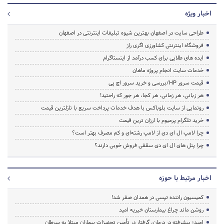
اخبار ویژه
طراحی سایت در اصفهان بهترین شیوه تبلیغات اینترنتی در اصفهان
فروشگاه اینترنتی کشاورزی اگری راز
ایده های طلایی برای کسب درآمد از اینستاگرام
خدمات سایت انجام پروژه ماهان
قیمت سرور HP/بررسی و خرید سرور اچ پی
هر زبانی، هر زمانی، هر کجا، هر جور که راحتید!
رونمایی از سایت بلوباکس با هدف خدمات پرداخت سریع با نازلترین قیمت
خرید تلگرام پرمیوم با ارزان ترین قیمت
چرا لامپ ال ای دی از لامپ رشته‌ای و کم مصرف بهتر است؟
چرا پنل های ال ای دی سقفی فروش خوبی دارند؟
اخبار مرتبط با حوزه
کمیسیون راننده تپسی در همدان صفر شد!
روشن ماند چراغ بیمارستان خیریه امید
امید؛ پیشرفته در درمان، گرفتار در تأمین تجهیزات بیماران مبتلا به سرطان