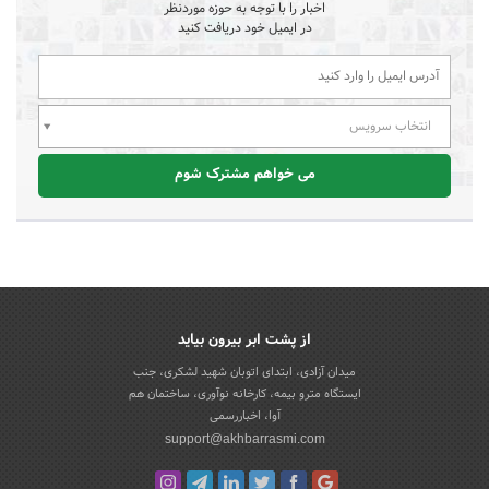
اخبار را با توجه به حوزه موردنظر
در ایمیل خود دریافت کنید
انتخاب سرویس
می خواهم مشترک شوم
از پشت ابر بیرون بیاید
میدان آزادی، ابتدای اتوبان شهید لشکری، جنب
ایستگاه مترو بیمه، کارخانه نوآوری، ساختمان هم
آوا، اخباررسمی
support@akhbarrasmi.com