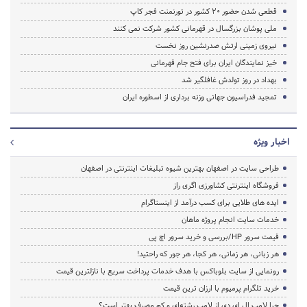
قطعی شدن حضور 20 کشور در تورنمنت فجر کاپ
ملی پوشان بزرگسال در قهرمانی کشور شرکت نمی کنند
نیروی زمینی ارتش صدرنشین روز نخست
خیز نمایندگان ایران برای فتح جام قهرمانی
بهداد در روز تولدش غافلگیر شد
تمجید فدراسیون جهانی وزنه برداری از اسطوره ایران
اخبار ویژه
طراحی سایت در اصفهان بهترین شیوه تبلیغات اینترنتی در اصفهان
فروشگاه اینترنتی کشاورزی اگری راز
ایده های طلایی برای کسب درآمد از اینستاگرام
خدمات سایت انجام پروژه ماهان
قیمت سرور HP/بررسی و خرید سرور اچ پی
هر زبانی، هر زمانی، هر کجا، هر جور که راحتید!
رونمایی از سایت بلوباکس با هدف خدمات پرداخت سریع با نازلترین قیمت
خرید تلگرام پرمیوم با ارزان ترین قیمت
چرا لامپ ال ای دی از لامپ رشته‌ای و کم مصرف بهتر است؟