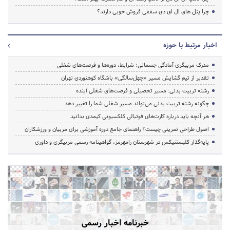
چرا پنل های ال ای دی سقفی فروش خوبی دارند؟
اخبار مرتبط با حوزه
مدرک مربیگری آمادگی جسمانی؛ شرایط، دوره‌ها و فرصت‌های شغلی
تقدیر از تیم گشایش مسیر «چهل‌سالگی» باشگاه کوهنوردی تهران
رشته تربیت بدنی: مسیر تحصیلی و فرصت‌های شغلی آینده
چگونه رشته تربیت بدنی می‌تواند مسیر شغلی شما را تغییر دهد
هر آنچه باید درباره کارت‌های فوتبالی کلکسیونی کیمدی بدانید
اصول طراحی تمرینی چیست؟ راهنمای جامع دوره آموزشی برای مربیان و ورزشکاران
پایه‌گذار کلیستنیکس در شهرستان رامهرمز، گواهینامه رسمی مربیگری و داوری
خبرنامه اخبار رسمی