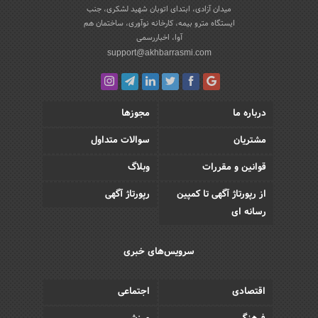
میدان آزادی، ابتدای اتوبان شهید لشکری، جنب
ایستگاه مترو بیمه، کارخانه نوآوری، ساختمان هم
آوا، اخباررسمی
support@akhbarrasmi.com
درباره ما
مجوزها
مشتریان
سوالات متداول
قوانین و مقررات
وبلاگ
از رپورتاژ آگهی تا کمپین
رپورتاژ آگهی
رسانه ای
سرویس‌های خبری
اقتصادی
اجتماعی