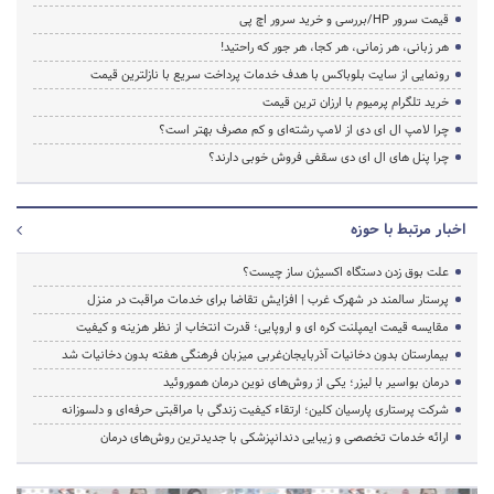
قیمت سرور HP/بررسی و خرید سرور اچ پی
هر زبانی، هر زمانی، هر کجا، هر جور که راحتید!
رونمایی از سایت بلوباکس با هدف خدمات پرداخت سریع با نازلترین قیمت
خرید تلگرام پرمیوم با ارزان ترین قیمت
چرا لامپ ال ای دی از لامپ رشته‌ای و کم مصرف بهتر است؟
چرا پنل های ال ای دی سقفی فروش خوبی دارند؟
اخبار مرتبط با حوزه
علت بوق زدن دستگاه اکسیژن ساز چیست؟
پرستار سالمند در شهرک غرب | افزایش تقاضا برای خدمات مراقبت در منزل
مقایسه قیمت ایمپلنت کره ای و اروپایی؛ قدرت انتخاب از نظر هزینه و کیفیت
بیمارستان بدون دخانیات آذربایجان‌غربی میزبان فرهنگی هفته بدون دخانیات شد
درمان بواسیر با لیزر؛ یکی از روش‌های نوین درمان هموروئید
شرکت پرستاری پارسیان کلین؛ ارتقاء کیفیت زندگی با مراقبتی حرفه‌ای و دلسوزانه
ارائه خدمات تخصصی و زیبایی دندانپزشکی با جدیدترین روش‌های درمان