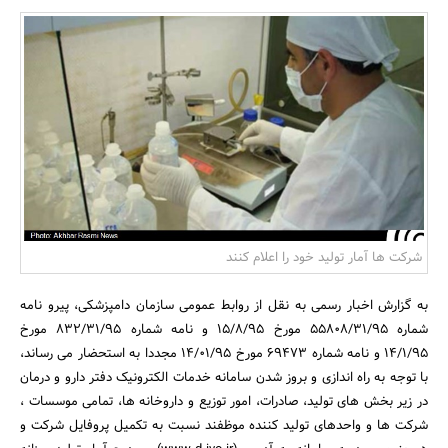
بانک، بیمه و سرمایه
مسکن و ساختمان
شرکت ها آمار تولید خود را اعلام کنند
به گزارش اخبار رسمی به نقل از روابط عمومی سازمان دامپزشکی، پیرو نامه
شماره 55808/31/95 مورخ 15/8/95 و نامه شماره 832/31/95 مورخ
14/1/95 و نامه شماره 69473 مورخ 14/01/95 مجددا به استحضار می رساند،
با توجه به راه اندازی و بروز شدن سامانه خدمات الکترونیک دفتر دارو و درمان
در زیر بخش های تولید، صادرات، امور توزیع و داروخانه ها، تمامی موسسات ،
شرکت ها و واحدهای تولید کننده موظفند نسبت به تکمیل پروفایل شرکت و