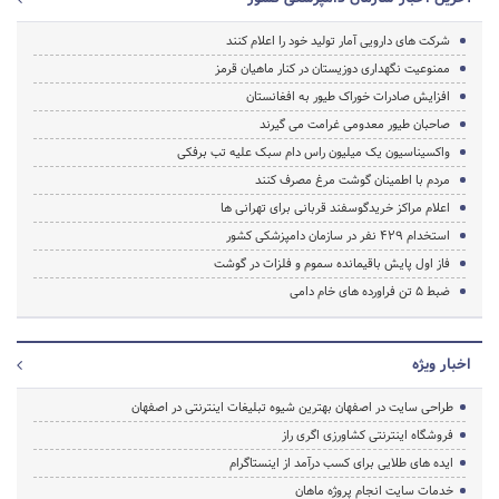
شرکت های دارویی آمار تولید خود را اعلام کنند
ممنوعیت نگهداری دوزیستان در کنار ماهیان قرمز
افزایش صادرات خوراک طیور به افغانستان
صاحبان طیور معدومی غرامت می گیرند
واکسیناسیون یک میلیون راس دام سبک علیه تب برفکی
مردم با اطمینان گوشت مرغ مصرف کنند
اعلام مراکز خریدگوسفند قربانی برای تهرانی ها
استخدام 429 نفر در سازمان دامپزشکی کشور
فاز اول پایش باقیمانده سموم و فلزات در گوشت
ضبط 5 تن فراورده های خام دامی
اخبار ویژه
طراحی سایت در اصفهان بهترین شیوه تبلیغات اینترنتی در اصفهان
فروشگاه اینترنتی کشاورزی اگری راز
ایده های طلایی برای کسب درآمد از اینستاگرام
خدمات سایت انجام پروژه ماهان