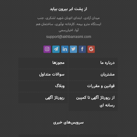
از پشت ابر بیرون بیاید
میدان آزادی، ابتدای اتوبان شهید لشکری، جنب
ایستگاه مترو بیمه، کارخانه نوآوری، ساختمان هم
آوا، اخباررسمی
support@akhbarrasmi.com
درباره ما
مجوزها
مشتریان
سوالات متداول
قوانین و مقررات
وبلاگ
از رپورتاژ آگهی تا کمپین
رپورتاژ آگهی
رسانه ای
سرویس‌های خبری