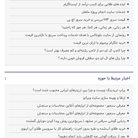
ایده های طلایی برای کسب درآمد از اینستاگرام
خدمات سایت انجام پروژه ماهان
قیمت سرور HP/بررسی و خرید سرور اچ پی
هر زبانی، هر زمانی، هر کجا، هر جور که راحتید!
رونمایی از سایت بلوباکس با هدف خدمات پرداخت سریع با نازلترین قیمت
خرید تلگرام پرمیوم با ارزان ترین قیمت
چرا لامپ ال ای دی از لامپ رشته‌ای و کم مصرف بهتر است؟
چرا پنل های ال ای دی سقفی فروش خوبی دارند؟
اخبار مرتبط با حوزه
پراپ تریدینگ چیست و چرا بین تریدرهای ایرانی محبوب شده است؟
ارتقا و بهینه سازی سایت وبرانو
معرفی سنجور؛ مجموعه‌ای از ابزارهای آنلاین محاسبات و سنجش
معرفی سنجور؛ مجموعه‌ای از ابزارهای آنلاین محاسبات و سنجش
ردیابی گوشی سرقتی در مشهد | سریع‌ترین روش پیدا کردن موبایل گمشده
خرید طلای آب‌شده و نقره بدون اجرت؛ راهنمای کار با سرویس طلای آپِ اینوی
بعد از سرقت گوشی چه کارهایی باید انجام دهیم؟