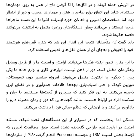
در اتریش حمله کردند و در اتاق‌ها را تا گرفتن باج از هتل به روی مهمان‌ها
بستند». شاید این اتفاق برای صاحبان هتل و مهمان‌ها عجیب و دور از انتظار
بود، اما متخصصان امنیتی و فعالان حوزه اینترنت اشیا با این دست ماجراها
غریبه نیستند و می‌دانند چطور دستگاه‌های روزمره متصل به اینترنت می‌توانند
طعمه هکرها شوند.
باید گفت که متأسفانه نتیجه این اتفاق این شد که هتل، قفل‌های هوشمند
خود را تعویض و به‌جای آن از همان قفل‌های قدیمی استفاده کرد.
با این مثال، تصور اینکه هکرها می‌توانند آرامش و امنیت ما را از طریق وسایل
زندگی‌مان مختل کنند، دور از ذهن نیست. ابزارهای کاری و لوازم خانه ما یکی
پس از دیگری به اینترنت متصل می‌شوند. امروزه سنسور دود، ترموستات،
دوربین کودک و حتی اسباب‌بازی بچه‌ها اطلاعات جمع‌آوری و در فضای ابری
ذخیره می‌کنند. به این فکر کنید که بسیاری از گجت‌ها مستقیما با جان و
جستجو
سلامت افراد در ارتباط هستند، مانند گجت‌هایی که دوز و زمان مصرف دارو را
یادآوری می‌کنند و یا آن‌هایی که علائم حیاتی فرد را برداشت می‌کنند.
مشکل اما اینجاست که در بسیاری از این دستگاه‌های تحت شبکه، مسئله
امنیت در اولویت‌های طراحی گنجانده نشده است. طبق مطالعات اخیری که
توسط بخش امنیت IBM و موسسه Ponemon انجام گرفت۸۰% از سازمان‌ها