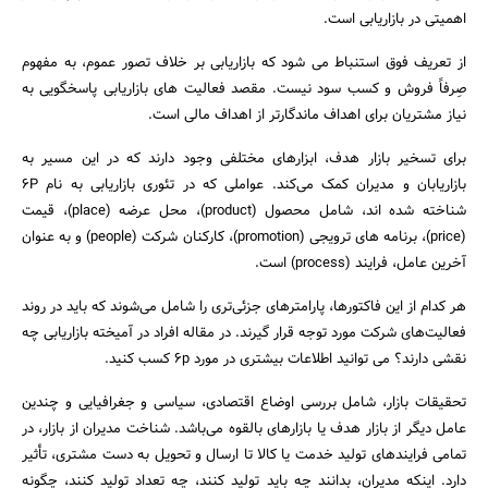
اهمیتی در بازاریابی است.
از تعریف فوق استنباط می شود که بازاریابی بر خلاف تصور عموم، به مفهوم
صِرفاً فروش و کسب سود نیست. مقصد فعالیت های بازاریابی پاسخگویی به
نیاز مشتریان برای اهداف ماندگارتر از اهداف مالی است.
برای تسخیر بازار هدف، ابزارهای مختلفی وجود دارند که در این مسیر به
بازاریابان و مدیران کمک می‌کند. عواملی که در تئوری بازاریابی به نام ۶P
شناخته شده اند، شامل محصول (product)، محل عرضه (place)، قیمت
(price)، برنامه های ترویجی (promotion)، کارکنان شرکت (people) و به عنوان
آخرین عامل، فرایند (process) است.
هر کدام از این فاکتورها، پارامترهای جزئی‌تری را شامل می‌شوند که باید در روند
فعالیت‌های شرکت مورد توجه قرار گیرند. در مقاله افراد در آمیخته بازاریابی چه
نقشی دارند؟ می توانید اطلاعات بیشتری در مورد ۶p کسب کنید.
تحقیقات بازار، شامل بررسی اوضاع اقتصادی، سیاسی و جغرافیایی و چندین
عامل دیگر از بازار هدف یا بازارهای بالقوه می‌باشد. شناخت مدیران از بازار، در
تمامی فرایندهای تولید خدمت یا کالا تا ارسال و تحویل به دست مشتری، تأثیر
دارد. اینکه مدیران، بدانند چه باید تولید کنند، چه تعداد تولید کنند، چگونه