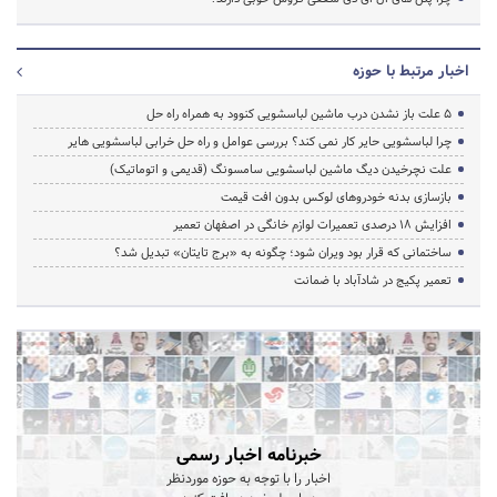
اخبار مرتبط با حوزه
5 علت باز نشدن درب ماشین لباسشویی کنوود به همراه راه حل
چرا لباسشویی حایر کار نمی کند؟ بررسی عوامل و راه حل خرابی لباسشویی هایر
علت نچرخیدن دیگ ماشین لباسشویی سامسونگ (قدیمی و اتوماتیک)
بازسازی بدنه خودروهای لوکس بدون افت قیمت
افزایش ۱۸ درصدی تعمیرات لوازم خانگی در اصفهان تعمیر
ساختمانی که قرار بود ویران شود؛ چگونه به «برج تایتان» تبدیل شد؟
تعمیر پکیج در شادآباد با ضمانت
خبرنامه اخبار رسمی
اخبار را با توجه به حوزه موردنظر