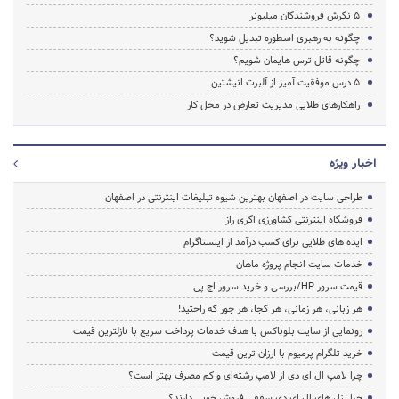
۵ نگرش فروشندگان میلیونر
چگونه به رهبری اسطوره تبدیل شوید؟
چگونه قاتل ترس هایمان شویم؟
۵ درس موفقیت آمیز از آلبرت انیشتین
راهکارهای طلایی مدیریت تعارض در محل کار
اخبار ویژه
طراحی سایت در اصفهان بهترین شیوه تبلیغات اینترنتی در اصفهان
فروشگاه اینترنتی کشاورزی اگری راز
ایده های طلایی برای کسب درآمد از اینستاگرام
خدمات سایت انجام پروژه ماهان
قیمت سرور HP/بررسی و خرید سرور اچ پی
هر زبانی، هر زمانی، هر کجا، هر جور که راحتید!
رونمایی از سایت بلوباکس با هدف خدمات پرداخت سریع با نازلترین قیمت
خرید تلگرام پرمیوم با ارزان ترین قیمت
چرا لامپ ال ای دی از لامپ رشته‌ای و کم مصرف بهتر است؟
چرا پنل های ال ای دی سقفی فروش خوبی دارند؟