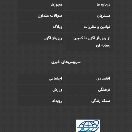
درباره ما
مجوزها
مشتریان
سوالات متداول
قوانین و مقررات
وبلاگ
از رپورتاژ آگهی تا کمپین
رپورتاژ آگهی
رسانه ای
سرویس‌های خبری
اقتصادی
اجتماعی
فرهنگی
ورزش
سبک زندگی
رویداد