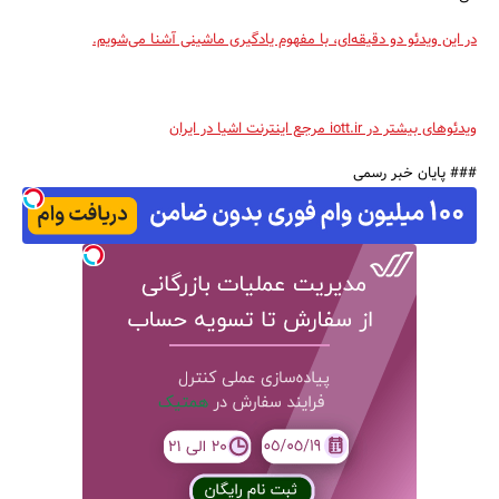
در این ویدئو دو دقیقه‌ای، با مفهوم یادگیری ماشینی آشنا می‌شویم.
ویدئوهای بیشتر در iott.ir مرجع اینترنت اشیا در ایران
### پایان خبر رسمی