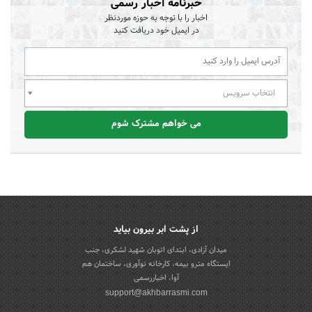
خبرنامه اخبار رسمی
اخبار را با توجه به حوزه موردنظر
در ایمیل خود دریافت کنید
انتخاب سرویس
می خواهم مشترک شوم
از پشت ابر بیرون بیاید
میدان آزادی، ابتدای اتوبان شهید لشکری، جنب
ایستگاه مترو بیمه، کارخانه نوآوری، ساختمان هم
آوا، اخباررسمی
support@akhbarrasmi.com