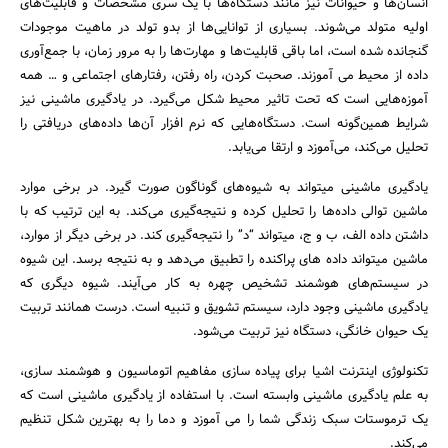
انسان‌ها و حیوانات نیز مانند دستگاه‌ها با یک سری مشخصات و قابلیت‌های
اولیه متولد می‌شوند. بسیاری از توانایی‌ها از بدو تولد در ماهیت موجودات
گنجانده شده است، اما باقی قابلیت‌ها و مهارت‌ها را به مرور زمان، با جمع‌آوری
داده از محیط می آموزند. صحبت کردن، راه رفتن، رفتارهای اجتماعی و … همه
آموزه‌هایی است که تحت تاثیر محیط شکل می‌گیرد. در یادگیری ماشینی نیز
شرایط همین‌گونه است. دستگاه‌هایی که نرم افزار آن‌ها داده‌های دریافتی را
تحلیل می‌کند، می‌آموزد و ارتقا می‌یابد.
یادگیری ماشینی میتواند به شیوه‌های گوناگون صورت گیرد. در برخی موارد
جستجو
ماشین توالی داده‌ها را تحلیل کرده و نتیجه‌گیری می‌کند. به این ترتیب که با
داشتن داده الف، ب و ج، میتواند “د” را نتیجه‌گیری کند. در برخی دیگر از موارد،
ماشین میتواند داده های پراکنده را تطبیق می‌دهد و به نتیجه برسد. این شیوه
در سیستم‌های هوشمند تشخیص چهره به کار می‌آیند. شیوه دیگری که
یادگیری ماشینی وجود دارد، سیستم تشویق و تنبیه است. درست همانند تربیت
یک حیوان خانگی، دستگاه نیز تربیت می‌شود.
تکنولوژی اینترنت اشیا برای پیاده سازی مفاهیم اتوماسیون و هوشمند سازی،
به علم یادگیری ماشینی وابسته است. با استفاده از یادگیری ماشینی است که
یک ترموستات سبک زندگی شما را می آموزد و دما را به بهترین شکل تنظیم
می‌کند.