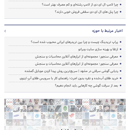
چرا لامپ ال ای دی از لامپ رشته‌ای و کم مصرف بهتر است؟
چرا پنل های ال ای دی سقفی فروش خوبی دارند؟
اخبار مرتبط با حوزه
پراپ تریدینگ چیست و چرا بین تریدرهای ایرانی محبوب شده است؟
ارتقا و بهینه سازی سایت وبرانو
معرفی سنجور؛ مجموعه‌ای از ابزارهای آنلاین محاسبات و سنجش
معرفی سنجور؛ مجموعه‌ای از ابزارهای آنلاین محاسبات و سنجش
ردیابی گوشی سرقتی در مشهد | سریع‌ترین روش پیدا کردن موبایل گمشده
خرید طلای آب‌شده و نقره بدون اجرت؛ راهنمای کار با سرویس طلای آپِ اینوی
بعد از سرقت گوشی چه کارهایی باید انجام دهیم؟