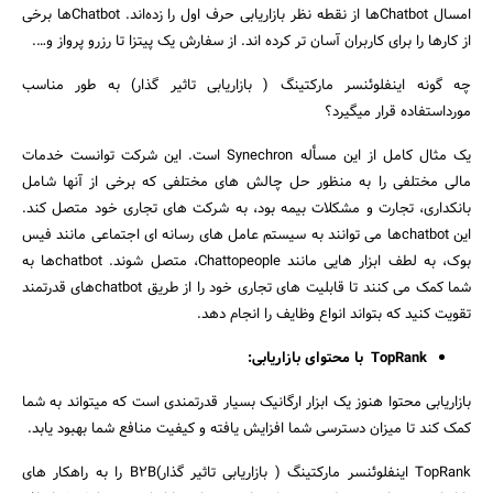
امسال Chatbotها از نقطه نظر بازاریابی حرف اول را زده‌اند. Chatbotها برخی
از کارها را برای کاربران آسان تر کرده اند. از سفارش یک پیتزا تا رزرو پرواز و….
چه گونه اینفلوئنسر مارکتینگ ( بازاریابی تاثیر گذار) به طور مناسب
مورداستفاده قرار میگیرد؟
یک مثال کامل از این مسأله Synechron است. این شرکت توانست خدمات
مالی مختلفی را به منظور حل چالش های مختلفی که برخی از آنها شامل
بانکداری، تجارت و مشکلات بیمه بود، به شرکت های تجاری خود متصل کند.
این chatbotها می توانند به سیستم عامل های رسانه ای اجتماعی مانند فیس
بوک، به لطف ابزار هایی مانند Chattopeople، متصل شوند. chatbotها به
شما کمک می کنند تا قابلیت های تجاری خود را از طریق chatbotهای قدرتمند
تقویت کنید که بتواند انواع وظایف را انجام دهد.
TopRank با محتوای بازاریابی:
بازاریابی محتوا هنوز یک ابزار ارگانیک بسیار قدرتمندی است که میتواند به شما
کمک کند تا میزان دسترسی شما افزایش یافته و کیفیت منافع شما بهبود یابد.
TopRank اینفلوئنسر مارکتینگ ( بازاریابی تاثیر گذار)B2B را به راهکار های