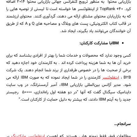
بازاریابی محتوا به منظور ترویج کنفرانس جهانی بازاریابی محتوا ۲۰۱۴ اضافه
کرد. TopRank +40 از اینفلوئنسر ها خواسته است تا لیستی از توصیه هایی را
که به بازاریابان محتوای مشتاق ارائه می دهند، گردآوری کنند. محتوای ارزشمند
در قالب کتاب الکترونیکی، پست های وبلاگ و مصاحبه های Q و A که از طریق
آن خوانندگان می‌توانند یاد بگیرند، ایجاد شد.
IBMبا مشارکت کارکنان:
کسی وجود ندارد که محصولات و خدمات شما را بهتر از افرادی بشناسد که برای
خرید آن ها به شما هزینه پرداخت کرده اند . به کارمندان خود اجازه دهید که
برخی از صحبت ها را در خصوص طرفداری از برند شما انجام دهند. یک شرکت
B2B ،
اینفلوئنسر
کارمندی را در شما ایجاد نموده که به صورت IBM ارائه می
شود. مدیر آژانس بین‌المللی بازاریابی IBM، آمبر آرمسترانگ، در وب سایت
داینامیک سیگنال گفت که آنها “در دو هفته اول راه‌اندازی، ۵۰۰۰۰ رجیستر
جدید را به آیتم IBM دادند، که بیشتر به دلیل حمایت از کارکنان است.”
سرانجام…
مطالعات فوق فقط نمونه هایی هستند که اهمیت
اینفلوئنسر مارکتینگ
بر