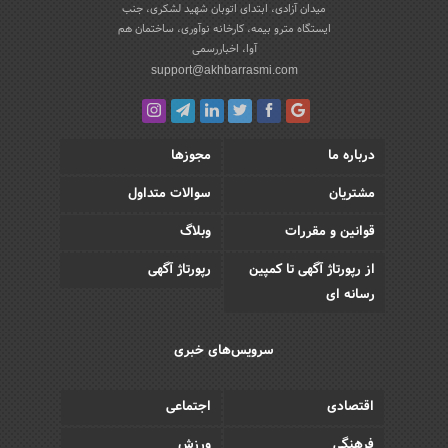
میدان آزادی، ابتدای اتوبان شهید لشکری، جنب
ایستگاه مترو بیمه، کارخانه نوآوری، ساختمان هم
آوا، اخباررسمی
support@akhbarrasmi.com
درباره ما
مجوزها
مشتریان
سوالات متداول
قوانین و مقررات
وبلاگ
از رپورتاژ آگهی تا کمپین
رپورتاژ آگهی
رسانه ای
سرویس‌های خبری
اقتصادی
اجتماعی
فرهنگی
ورزش