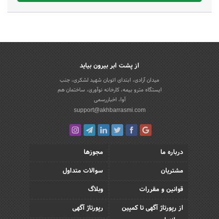
از پشت ابر بیرون بیاید
میدان آزادی، ابتدای اتوبان شهید لشکری، جنب
ایستگاه مترو بیمه، کارخانه نوآوری، ساختمان هم
آوا، اخباررسمی
support@akhbarrasmi.com
درباره ما
مجوزها
مشتریان
سوالات متداول
قوانین و مقررات
وبلاگ
از رپورتاژ آگهی تا کمپین
رپورتاژ آگهی