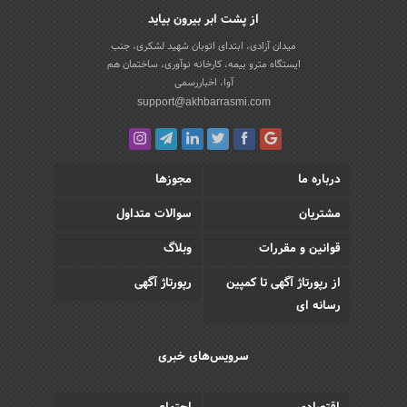
از پشت ابر بیرون بیاید
میدان آزادی، ابتدای اتوبان شهید لشکری، جنب
ایستگاه مترو بیمه، کارخانه نوآوری، ساختمان هم
آوا، اخباررسمی
support@akhbarrasmi.com
درباره ما
مجوزها
مشتریان
سوالات متداول
قوانین و مقررات
وبلاگ
از رپورتاژ آگهی تا کمپین
رپورتاژ آگهی
رسانه ای
سرویس‌های خبری