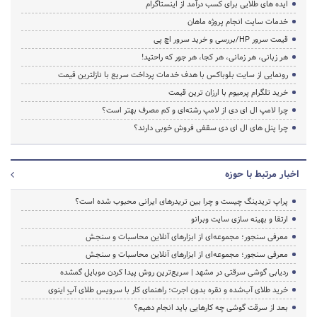
ایده های طلایی برای کسب درآمد از اینستاگرام
خدمات سایت انجام پروژه ماهان
قیمت سرور HP/بررسی و خرید سرور اچ پی
هر زبانی، هر زمانی، هر کجا، هر جور که راحتید!
رونمایی از سایت بلوباکس با هدف خدمات پرداخت سریع با نازلترین قیمت
خرید تلگرام پرمیوم با ارزان ترین قیمت
چرا لامپ ال ای دی از لامپ رشته‌ای و کم مصرف بهتر است؟
چرا پنل های ال ای دی سقفی فروش خوبی دارند؟
اخبار مرتبط با حوزه
پراپ تریدینگ چیست و چرا بین تریدرهای ایرانی محبوب شده است؟
ارتقا و بهینه سازی سایت وبرانو
معرفی سنجور؛ مجموعه‌ای از ابزارهای آنلاین محاسبات و سنجش
معرفی سنجور؛ مجموعه‌ای از ابزارهای آنلاین محاسبات و سنجش
ردیابی گوشی سرقتی در مشهد | سریع‌ترین روش پیدا کردن موبایل گمشده
خرید طلای آب‌شده و نقره بدون اجرت؛ راهنمای کار با سرویس طلای آپِ اینوی
بعد از سرقت گوشی چه کارهایی باید انجام دهیم؟