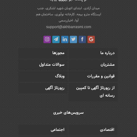
میدان آزادی، ابتدای اتوبان شهید لشکری، جنب
ایستگاه مترو بیمه، کارخانه نوآوری، ساختمان هم
آوا، اخباررسمی
support@akhbarrasmi.com
درباره ما
مجوزها
مشتریان
سوالات متداول
قوانین و مقررات
وبلاگ
از رپورتاژ آگهی تا کمپین
رپورتاژ آگهی
رسانه ای
سرویس‌های خبری
اقتصادی
اجتماعی