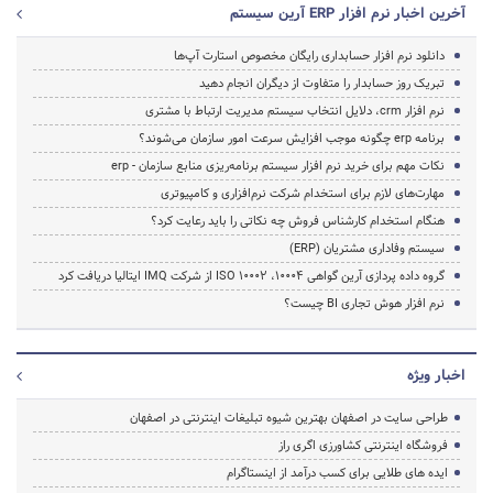
آخرین اخبار نرم افزار ERP آرین سیستم
دانلود نرم افزار حسابداری رایگان مخصوص استارت آپ‌ها
تبریک روز حسابدار را متفاوت از دیگران انجام دهید
نرم افزار crm، دلایل انتخاب سیستم مدیریت ارتباط با مشتری
برنامه erp چگونه موجب افزایش سرعت امور سازمان می‌شوند؟
نکات مهم برای خرید نرم افزار سیستم برنامه‌ریزی منابع سازمان - erp
مهارت‌های لازم برای استخدام شرکت نرم‌افزاری و کامپیوتری
هنگام استخدام کارشناس فروش چه نکاتی را باید رعایت کرد؟
سیستم وفاداری مشتریان (ERP)
گروه داده پردازی آرین گواهی ISO 10002 ،10004 از شرکت IMQ ایتالیا دریافت کرد
نرم افزار هوش تجاری BI چیست؟
اخبار ویژه
طراحی سایت در اصفهان بهترین شیوه تبلیغات اینترنتی در اصفهان
فروشگاه اینترنتی کشاورزی اگری راز
ایده های طلایی برای کسب درآمد از اینستاگرام