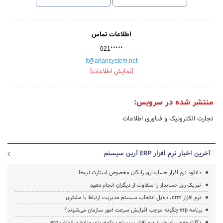
اطلاعات تماس
021*****
it@ariansystem.net
[نمایش اطلاعات]
منتشر شده در سرویس:
تجارت الکترونیک و فناوری اطلاعات
آخرین اخبار نرم افزار ERP آرین سیستم
دانلود نرم افزار حسابداری رایگان مخصوص استارت آپ‌ها
تبریک روز حسابدار را متفاوت از دیگران انجام دهید
نرم افزار crm، دلایل انتخاب سیستم مدیریت ارتباط با مشتری
برنامه erp چگونه موجب افزایش سرعت امور سازمان می‌شوند؟
نکات مهم برای خرید نرم افزار سیستم برنامه‌ریزی منابع سازمان - erp