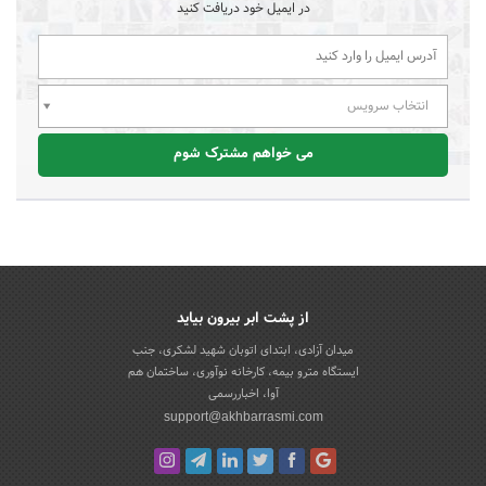
در ایمیل خود دریافت کنید
انتخاب سرویس
می خواهم مشترک شوم
از پشت ابر بیرون بیاید
میدان آزادی، ابتدای اتوبان شهید لشکری، جنب
ایستگاه مترو بیمه، کارخانه نوآوری، ساختمان هم
آوا، اخباررسمی
support@akhbarrasmi.com