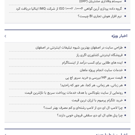
سیستم وفاداری مشتریان (ERP)
گروه داده پردازی آرین گواهی ISO 10002 ،10004 از شرکت IMQ ایتالیا دریافت کرد
نرم افزار هوش تجاری BI چیست؟
اخبار ویژه
طراحی سایت در اصفهان بهترین شیوه تبلیغات اینترنتی در اصفهان
فروشگاه اینترنتی کشاورزی اگری راز
ایده های طلایی برای کسب درآمد از اینستاگرام
خدمات سایت انجام پروژه ماهان
قیمت سرور HP/بررسی و خرید سرور اچ پی
هر زبانی، هر زمانی، هر کجا، هر جور که راحتید!
رونمایی از سایت بلوباکس با هدف خدمات پرداخت سریع با نازلترین قیمت
خرید تلگرام پرمیوم با ارزان ترین قیمت
چرا لامپ ال ای دی از لامپ رشته‌ای و کم مصرف بهتر است؟
چرا پنل های ال ای دی سقفی فروش خوبی دارند؟