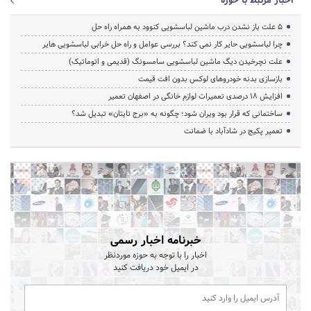
اخبار مرتبط با حوزه
5 علت باز نشدن درب ماشین لباسشویی کنوود به همراه راه حل
چرا لباسشویی حایر کار نمی کند؟ بررسی عوامل و راه حل خرابی لباسشویی هایر
علت نچرخیدن دیگ ماشین لباسشویی سامسونگ (قدیمی و اتوماتیک)
بازسازی بدنه خودروهای لوکس بدون افت قیمت
افزایش ۱۸ درصدی تعمیرات لوازم خانگی در اصفهان تعمیر
ساختمانی که قرار بود ویران شود؛ چگونه به «برج تایتان» تبدیل شد؟
تعمیر پکیج در شادآباد با ضمانت
خبرنامه اخبار رسمی
اخبار را با توجه به حوزه موردنظر
در ایمیل خود دریافت کنید