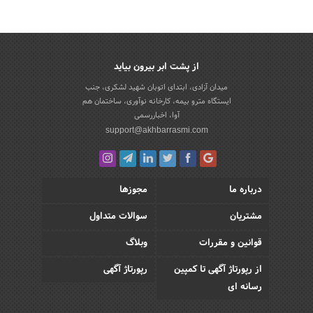
از پشت ابر بیرون بیاید
میدان آزادی، ابتدای اتوبان شهید لشکری، جنب
ایستگاه مترو بیمه، کارخانه نوآوری، ساختمان هم
آوا، اخباررسمی
support@akhbarrasmi.com
درباره ما
مجوزها
مشتریان
سوالات متداول
قوانین و مقررات
وبلاگ
از رپورتاژ آگهی تا کمپین
رپورتاژ آگهی
رسانه ای