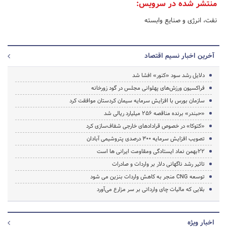
منتشر شده در سرویس:
نفت، انرژی و صنایع وابسته
آخرین اخبار نسیم اقتصاد
دلایل رشد سود «کنور» افشا شد
فراکسیون ورزش‌های پهلوانی مجلس در گود زورخانه
سازمان بورس با افزایش سرمایه سیمان کردستان موافقت کرد
«حبندر» برنده مناقصه 256 میلیارد ریالی شد
«کتوکا» در خصوص قرادادهای خارجی شفاف‌سازی کرد
تصویب افزایش سرمایه 300 درصدی پتروشیمی آبادان
22بهمن نماد ایستادگی ومقاومت ایرانی ها است
تاثیر رشد ناگهانی دلار بر واردات و صادرات
توسعه CNG منجر به کاهش واردات بنزین می شود
بلایی که مالیات چای وارداتی بر سر مزارع می‌آورد
اخبار ویژه