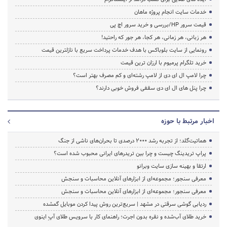
خدمات سایت انجام پروژه ماهان
قیمت سرور HP/بررسی و خرید سرور اچ پی
هر زبانی، هر زمانی، هر کجا، هر جور که راحتید!
رونمایی از سایت بلوباکس با هدف خدمات پرداخت سریع با نازلترین قیمت
خرید تلگرام پرمیوم با ارزان ترین قیمت
چرا لامپ ال ای دی از لامپ رشته‌ای و کم مصرف بهتر است؟
چرا پنل های ال ای دی سقفی فروش خوبی دارند؟
اخبار مرتبط با حوزه
هماتیت‌گلد؛ از تجربه رشد ۲۰۰۰ درصدی تا بحران‌های ناشی از جنگ
پراپ تریدینگ چیست و چرا بین تریدرهای ایرانی محبوب شده است؟
ارتقا و بهینه سازی سایت وبرانو
معرفی سنجور؛ مجموعه‌ای از ابزارهای آنلاین محاسبات و سنجش
معرفی سنجور؛ مجموعه‌ای از ابزارهای آنلاین محاسبات و سنجش
ردیابی گوشی سرقتی در مشهد | سریع‌ترین روش پیدا کردن موبایل گمشده
خرید طلای آب‌شده و نقره بدون اجرت؛ راهنمای کار با سرویس طلای آپِ اینوی