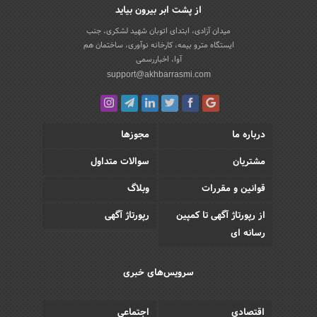
از پشت ابر بیرون بیاید
میدان آزادی، ابتدای اتوبان شهید لشکری، جنب
ایستگاه مترو بیمه، کارخانه نوآوری، ساختمان هم
آوا، اخباررسمی
support@akhbarrasmi.com
درباره ما
مجوزها
مشتریان
سوالات متداول
قوانین و مقررات
وبلاگ
از رپورتاژ آگهی تا کمپین
رپورتاژ آگهی
رسانه ای
سرویس‌های خبری
اقتصادی
اجتماعی