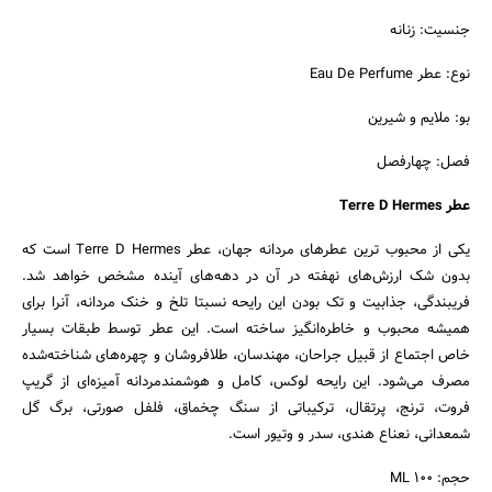
جنسیت: زنانه
نوع: عطر Eau De Perfume
بو: ملایم و شیرین
فصل: چهارفصل
عطر Terre D Hermes
یکی از محبوب ترین عطرهای مردانه جهان، عطر Terre D Hermes است که
بدون شک ارزش‌های نهفته در آن در دهه‌های آینده مشخص خواهد شد.
فریبندگی، جذابیت و تک بودن این رایحه نسبتا تلخ و خنک مردانه، آنرا برای
همیشه محبوب و خاطره‌انگیز ساخته است. این عطر توسط طبقات بسیار
خاص اجتماع از قبیل جراحان، مهندسان، طلافروشان و چهره‌های شناخته‌شده
جستجو
مصرف می‌شود. این رایحه لوکس، کامل و هوشمندمردانه آمیزه‌ای از گریپ
فروت، ترنج، پرتقال، ترکیباتی از سنگ چخماق، فلفل صورتی، برگ گل
شمعدانی، نعناع هندی، سدر و وتیور است.
حجم: 100 ML