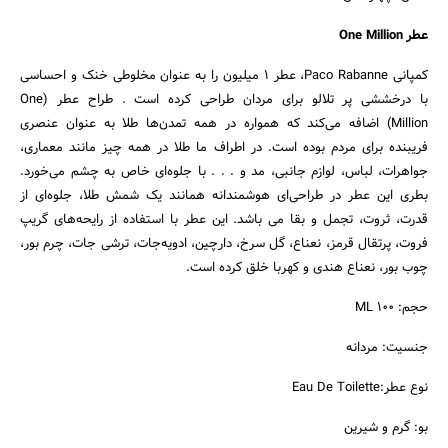
عطر One Million
کمپانی Paco Rabanne، عطر 1 میلیون را به عنوان مخلوطی خنک و احساسی
با درخششی پر تلالو برای مردان طراحی کرده است . طراح عطر (One
Million) اضافه می‌کند که همواره در همه تمدن‌ها طلا به عنوان عنصری
فریبنده برای مردم بوده است. در اطراف ما طلا در همه چیز مانند معماری،
جواهرات، لباس، لوازم جانبی، مد و . . . با جلوه‌ای خاص به چشم می‌خورد.
بطری این عطر در طراحی‌ای هوشمندانه همانند یک شمش طلا، جلوه‌ای از
قدرت، ثروت، تجمل و بقا می باشد. این عطر با استفاده از رایحه‌های گریپ
فروت، پرتقال قرمز، نعناع، گل سرخ، دارچین، ادویه‌جات، ترشی جات، چرم بور،
چوب بور، نعناع هندی و کهربا خلق کرده است.
حجم: 100 ML
جنسیت: مردانه
نوع عطر:Eau De Toilette
بو: گرم و شیرین