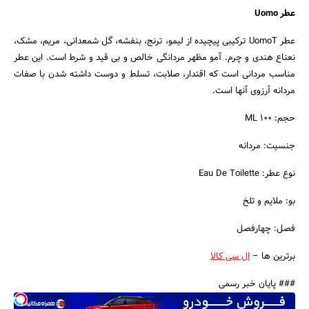
عطر Uomo
عطر UomoT ترکیبی پیچیده از لیمو، ترنج، بنفشه، گل شمعدانی، مریم، مشک،
نعناع هندی و چرم. آمو مظهر مردانگی خالص و بی قید و شرط است. این عطر
مناسب مردانی است که اقتدار، صلابت، تسلط و دوست داشته شدن با صفات
مردانه آرزوی آنها است.
حجم: 100 ML
جنسیت: مردانه
نوع عطر: Eau De Toilette
بو: ملایم و تلخ
فصل: چهارفصل
برترین ها –
ال سی کالا
### پایان خبر رسمی