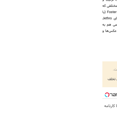
مختلفی که
استفاده می‌کنند و دیگر نکات ریز و درشت را یاد گرفت. برای مثال از این چند نمونه شروع کنید؛ Foster Huntington (با
۹۰۹٬۹۹۵ دنبال کننده)، عکاس نشنال جئوگرافیک Ira Block (با ۵۲٬۰۷۲ دنبال کننده) یا نویسنده CNN آقای Jethro
 چشمی هم به
 عکس‌ها و
ت.
تخلف
کارنامه