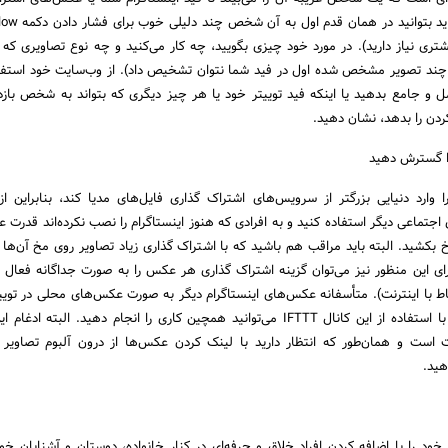
یشتری نیاز دارید). در مورد خود چیزی بگویید، چه کار می‌کنید و چه نوع تصاویری که 
چند تصویر مشخص شده اول در فید شما نتوان تشخیص داد). از وب‌سایت خود استفاد
ل و جامع بدهید یا اینکه فید توییتر خود یا هر چیز دیگری که بتواند به شخص بازدی
ردن را بدهد، نشان دهید.
را وارد دنیایی بزرگتر از سرویس‌های اشتراک گذاری فایل‌های مدیا کند، بنابراین از
اجتماعی دیگر استفاده کنید و به افرادی که هنوز اینستاگرام را نصب نکرده‌اند قدرت ع
 بکشید. البته باید مراقب هم باشید که با اشتراک گذاری زیاد تصاویر روی مخ آن‌ها ن
ای این منظور نیز می‌توان گزینه اشتراک گذاری هر عکس را به صورت جداگانه فعال ی
تباط با اینترنت). متأسفانه عکس‌های اینستاگرام دیگر به صورت عکس‌های محلی در تویی
گذاری نمی‌شوند. اما شما با استفاده از این کانال IFTTT می‌توانید همچین کاری را انجام دهید. البته
ست و همان‌طور که انتظار دارید با لینک کردن عکس‌ها از درون آلبوم تصاویر ا
هید.
ود را با اضافه کردن افراد خلاق و حرفه‌ای در کنار خانواده، دوستان و آشنایان خو