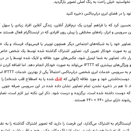
نخواستید خیلی راحت به رنگ اصلی تصویر بازگردید.
ً باید ابزار IFTTT را تحسین کرد که با فراهم آوردن یک نرم‌افزار آنلاین، زندگی آنلاین افراد زیادی را س
IFTT می‌توان تصاویر خود را به شبکه‌های اجتماعی دیگر همچون توییتر یا فیس‌بوک فرستاد و یک 
اری به صورت خودکار تعیین کرد، تصاویر اشتراک گذاشته شده توسط یک شخص خاص را
ار داد، تصاویر به شما ایمیل شود، عکس‌های مورد علاقه و لایک شده توسط را در در
ذخیره کرد و دیگر خدمات و ویژگی‌های بیشتری که IFTTT می‌تواند به صورت خودکار انجام دهد. اما اضاف
علاقه (favorite) اینس
ر دوست‌داشتنی خود و مورد علاقه (آنهایی که
لایک
شده یا به اصطلاح قلب شده‌اند) را ب
د تا هم در ذخیره نشدن تمام تصاویر نشان داده شده در این سرویس صرفه جویی 
که دوست داشته‌ شده است، برگزیده و درست شود. ذکر این نکته نیز لازم است، تصاو
ی سایز ۶۴۰ × ۶۴۰ هستند.
ینستاگرام به اشتراک می‌گذارد، این فرصت را دارید که تصویر اشتراک گذاشته را به نق
ضافه (پین) کنید. البته شما همیشه باید در زمان اشتراک مکان عکس خود مراقب باشید، اما ب