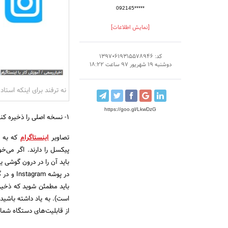
092145*****
[نمایش اطلاعات]
کد: 13970619315578946
دوشنبه 19 شهریور 97 ساعت 18:22
نه ترفند برای اینکه استاد
https://goo.gl/LkwDzG
1- نسخه اصلی را ذخیره کنید
تصاویر
اینستاگرام
پیکسل را دارند. اگر می‌خ
باید آن را در درون گوشی ی
باید مطمئن شوید که ذخیر
از قابلیت‌های دستگاه شما)