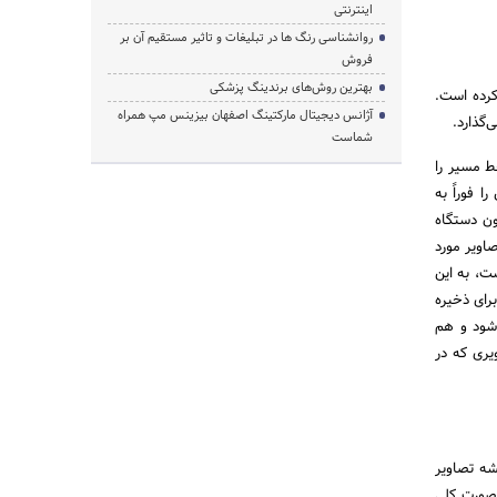
اینترنتی
روانشناسی رنگ ها در تبلیغات و تاثیر مستقیم آن بر
فروش
بهترین روش‌های برندینگ پزشکی
هل کرده است.
آژانس دیجیتال مارکتینگ اصفهان بیزینس مپ همراه
شماست
خط مسیر را
 فوراً به
ون دستگاه
ه کردن تصاویر مورد
تاگرام به سرویس خدمات ابری شخصی دراپ‌باکس احتمالاً یکی از بهترین خدمات IFTTT است، به این
رای ذخیره
شود و هم
یری که در
شه تصاویر
ه صورت کلی