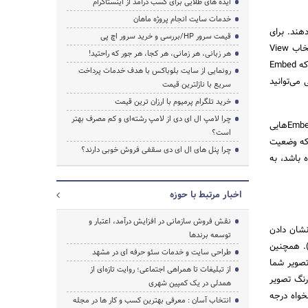
ایده های طلایی برای کسب درآمد از اینستاگرام
جستجو
خدمات سایت انجام پروژه ماهان
هند. برای
قیمت سرور HP/بررسی و خرید سرور اچ پی
اینکار نیز راهی بسیار آسان وجود دارد؛ با کلیک بر روی دکمه منوی هر عکس (به صورت سه نقطه افقی) و انتخاب View
هر زبانی، هر زمانی، هر کجا، هر جور که راحتید!
Photo Page و سپس دوباره انتخاب دکمه منو و باز کردن آن، با گزینه‌ای به نام Embed رو به رو می‌شوید. زمانی که Embed
رونمایی از سایت بلوباکس با هدف خدمات پرداخت
می‌توانید
سریع با نازلترین قیمت
خرید تلگرام پرمیوم با ارزان ترین قیمت
چرا لامپ ال ای دی از لامپ رشته‌ای و کم مصرف بهتر
همچنین در مورد دیگر استریم‌های اینستاگرام نیز اینکار به راحتی تصاویر خود شما قابل انجام است. هر کدام از Embedهایی
است؟
 که وضعیت
چرا پنل های ال ای دی سقفی فروش خوبی دارند؟
ی اکانت به صورت خصوصی (private) تعیین شده باشد، به
اخبار مرتبط با حوزه
نقش فروش سازمانی در افزایش درآمد، اعتبار و
نشان دادن
توسعه برندها
). همچنین
طراحی سایت و خدمات سئو حرفه ای در مشهد
صویر شما
از تبلیغات تا همراهی اجتماعی؛ روایت تازه‌ای از
 و پایین کردن قدرت رنگ تصویر
همدلی در یک کمپین شهری
خواه درجه
انتخاب آسان : معرفی بهترین کسب و کار ها در مجله