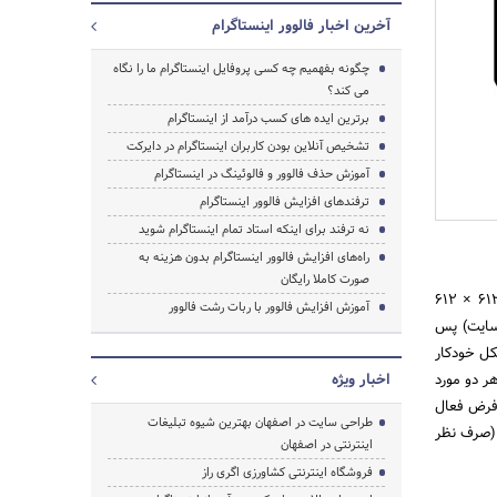
آخرین اخبار فالوور اینستاگرام
چگونه بفهمیم چه کسی پروفایل اینستاگرام ما را نگاه
می کند؟
برترین ایده های کسب درآمد از اینستاگرام
تشخیص آنلاین بودن کاربران اینستاگرام در دایرکت
آموزش حذف فالوور و فالوئینگ در اینستاگرام
ترفندهای افزایش فالوور اینستاگرام
نه ترفند برای اینکه استاد تمام اینستاگرام شوید
راه‌های افزایش فالوور اینستاگرام بدون هزینه به
صورت کاملا رایگان
که به درون این شبکه آپلود می‌شوند و با جهان به اشتراک گذاشته می‌شوند معمولاً سایز ۶۱۲ × ۶۱۲
آموزش افزایش فالوور با ربات رشت فالوور
‌سایت) پس
شکل خودکار
Camera Ro اضافه می‌شوند. در هر دو مورد
اخبار ویژه
‌فرض فعال
طراحی سایت در اصفهان بهترین شیوه تبلیغات
را ذخیره می‌کند ۲۰۴۸ × ۲۰۴۸ پیکسل است (صرف نظر
اینترنتی در اصفهان
فروشگاه اینترنتی کشاورزی اگری راز