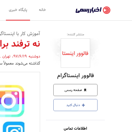
اخبار
خانه
پایگاه خبری
رسمی
-
آموزش کار با اینستاگر
منتشر کننده:
اخبار
نه ترفند بر
تایید
دوشنبه 97/6/19
،
تهران
,
شده
گذاشته می‌شوند معمولاً سایز ۶۱۲ × ۶۱۲ پیکسل را دارند. در ادامه 9 ترفند برای کار با اینستاگرام 
شرکت‌ها،
فالوور اینستاگرام
سازمان‌ها
و
صفحه رسمی
روابط
دنبال کنید
عمومی‌ها
اطلاعات تماس