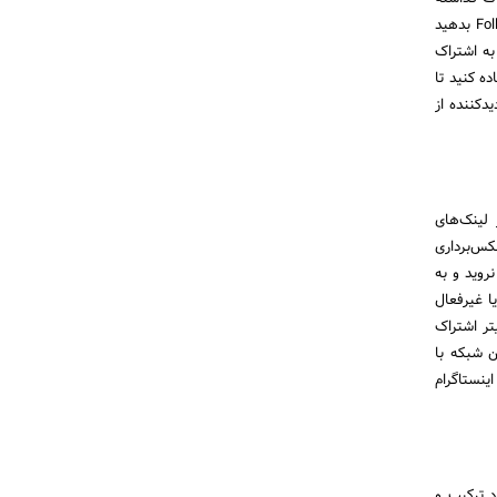
شده را بررسی کند، پس باید بتوانید در همان قدم اول به آن شخص چند دلیلی خوب برای فشار دادن دکمه Follow بدهید
به اشتراک
ه کنید تا
دکننده از
 لینک‌های
کس‌برداری
روید و به
ا غیرفعال
تر اشتراک
 ادغام این شبکه با
ینستاگرام
د ترکیب و