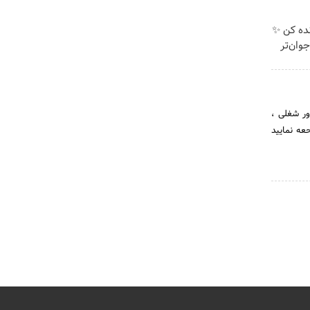
نده کن ✨
وان‌تر
ور شغلی ،
حعه نمایید