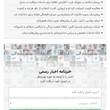
پرستار سالمند در شهرک غرب | افزایش تقاضا برای خدمات مراقبت در منزل
مقایسه قیمت ایمپلنت کره ای و اروپایی؛ قدرت انتخاب از نظر هزینه و کیفیت
بیمارستان بدون دخانیات آذربایجان‌غربی میزبان فرهنگی هفته بدون دخانیات شد
درمان بواسیر با لیزر؛ یکی از روش‌های نوین درمان هموروئید
شرکت پرستاری پارسیان کلین؛ ارتقاء کیفیت زندگی با مراقبتی حرفه‌ای و دلسوزانه
ارائه خدمات تخصصی و زیبایی دندانپزشکی با جدیدترین روش‌های درمان
خبرنامه اخبار رسمی
اخبار را با توجه به حوزه موردنظر
در ایمیل خود دریافت کنید
انتخاب سرویس