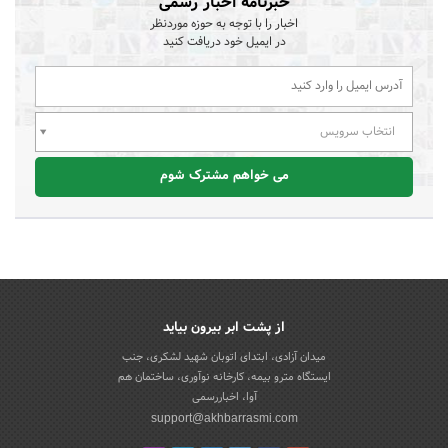
خبرنامه اخبار رسمی
اخبار را با توجه به حوزه موردنظر
در ایمیل خود دریافت کنید
انتخاب سرویس
می خواهم مشترک شوم
از پشت ابر بیرون بیاید
میدان آزادی، ابتدای اتوبان شهید لشکری، جنب
ایستگاه مترو بیمه، کارخانه نوآوری، ساختمان هم
آوا، اخباررسمی
support@akhbarrasmi.com