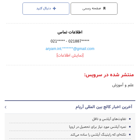
صفحه رسمی
دنبال کنید
اطلاعات تماس
-
021*****
021887*****
aryam.int.*******@gmail.com
[نمایش اطلاعات]
منتشر شده در سرویس:
علم و آموزش
آخرین اخبار کالج بین المللی آریام
تفاوت‌های آیلتس و تافل
نمره آیلتس مورد نیاز برای تحصیل در اروپا
نکته‌ای که رایتینگ آیلتس را ساده می‌کند