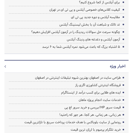
برای آیلتس از کجا شروع کنیم؟
کیفیت کلاس‌های خصوصی آیلتس و پی تی ای در تهران
مقایسه آیلتس و دوره جدید پی تی ای
تد تالک و شباهت آن با بخش لیسنینگ آیلتس
چگونه سرعت حل سوالات ریدینگ را در آزمون آیلتس افزایش دهیم؟
آزمون آیلتس و دغدغه های ردینگ آیلتس
5 اشتباه بزرگ که باعث می‌شود نمره آیلتس شما به 6 نرسد
اخبار ویژه
طراحی سایت در اصفهان بهترین شیوه تبلیغات اینترنتی در اصفهان
فروشگاه اینترنتی کشاورزی اگری راز
ایده های طلایی برای کسب درآمد از اینستاگرام
خدمات سایت انجام پروژه ماهان
قیمت سرور HP/بررسی و خرید سرور اچ پی
هر زبانی، هر زمانی، هر کجا، هر جور که راحتید!
رونمایی از سایت بلوباکس با هدف خدمات پرداخت سریع با نازلترین قیمت
خرید تلگرام پرمیوم با ارزان ترین قیمت