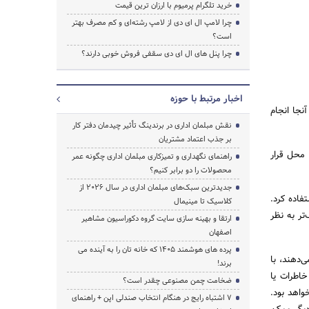
خرید تلگرام پرمیوم با ارزان ترین قیمت
چرا لامپ ال ای دی از لامپ رشته‌ای و کم مصرف بهتر
جستجو
است؟
چرا پنل های ال ای دی سقفی فروش خوبی دارند؟
اخبار مرتبط با حوزه
نجا انجام
نقش مبلمان اداری در برندینگ تأثیر چیدمان دفتر کار
بر جذب اعتماد مشتریان
 محل قرار
راهنمای نگهداری و تمیزکاری مبلمان اداری چگونه عمر
محصولات را دو برابر کنیم؟
جدیدترین سبک‌های مبلمان اداری در سال ۲۰۲۶ از
تفاده کرد.
کلاسیک تا مینیمال
تر به نظر
ارتقا و بهینه سازی سایت گروه دکوراسیون مشاهیر
اصفهان
پرده‌ های هوشمند ۱۴۰۵ که خانه‌ تان را به آینده می‌
‌دهند، با
برند!
اطرات یا
ضخامت چمن مصنوعی چقدر است؟
واهد بود.
۷ اشتباه رایج در هنگام انتخاب صندلی اپن + راهنمای