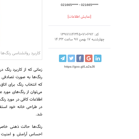
-
021665*****
021665*****
[نمایش اطلاعات]
کد: 139711143450710692
چهارشنبه 17 بهمن 97 ساعت 14:33
کاربرد روانشناسی رنگ‌ها
https://goo.gl/La2aJ6
زمانی که از کاربرد رنگ 
رنگ‌ها به صورت تصادفی 
که انتخاب رنگ برای اتاق
می‌توان از رنگ‌های مورد 
اطلاعات کافی در مورد رنگ‌ه
در طراحی خانه خود استفا
شد.
رنگ‌ها حالت ذهنی خاصی ر
احساس آرامش و امنیت را