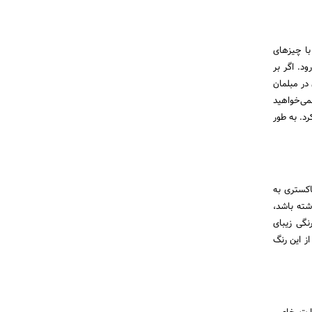
با چیزهای
د. اگر بر
 در مبلمان
می‌خواهید
د. به طور
اکستری به
شته باشد،
نگی زیبای
ز این رنگ