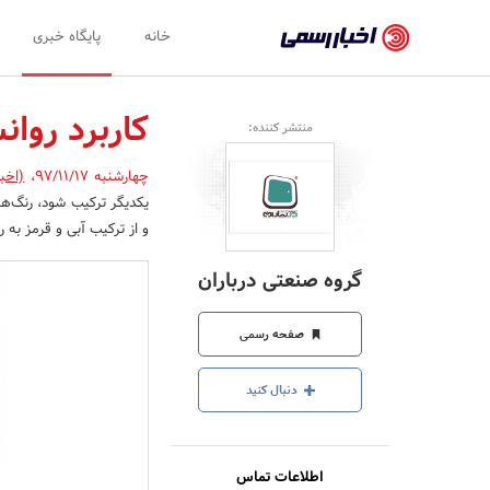
اخبار
خانه
پایگاه خبری
رسمی
-
کاربرد روا
منتشر کننده:
اخبار
چهارشنبه 97/11/17
،
(اخب
تایید
یکدیگر ترکیب شود، رنگ‌های
شده
و از ترکیب آبی و قرمز به
شرکت‌ها،
گروه صنعتی درباران
سازمان‌ها
و
صفحه رسمی
روابط
دنبال کنید
عمومی‌ها
اطلاعات تماس