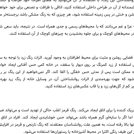
روانشناختی این رنگ، با استفاده از آن می‌توانید به فضای اطراف خود ظرافت و ج
ندانه از آن در طراحی داخلی استفاده کنید، اتاقی با ظرافت و تصنعی برای خود خوا
وشن و خنثی در پس زمینه استفاده شود، هر چیزی که به رنگ مشکی باشد برجسته‌تر می
انه عزا و غم می‌دانند که با محیط‌های رسمی و جدی همراه است. در نتیجه، باید سعی ش
در محیط‌های کوچک و برای جلوه بخشیدن به چیزهای کوچک از آن استفاده کنند.
ا فضایی روشن و مثبت برای محیط اطرافتان به وجود آورید. اثرات رنگ زرد با توجه به س
 استفاده از زرد کمرنگ بر روی دیوار یا سقف، در خانه کمی حس آفتابی ایجاد خواه
یره ممکن است پس از مدتی حس خفگی را القا کند. اگر نمی‌خواهید از این رنگ بر رو
شود که جهت بهره‌مندی از اثرات روانشناختی آن، در وسایل خانه از رنگ زرد بهره‌
ر کم از گل‌های زرد و یا قاب عکس‌های زرد استفاده کنید.
یک کننده را برای اتاق ایجاد می‌کند. رنگ قرمز اغلب حاکی از تهدید است و می‌تواند ض
ما اگر با سایه‌ای گرم همراه باشد می‌تواند حس خوشایندی ایجاد کند. افراد در اتا
ا بالا رفته است، به همین علت روانشناسان معتقدند که رنگ نارنجی و قرمز در افزایش 
از این طیف رنگی اکثرا در محیط آشپزخانه یا رستوران‌ها استفاده می‌شود.