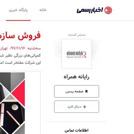
اخبار
خانه
پایگاه خبری
رسمی
-
فروش سازم
منتشر کننده:
اخبار
سه‌شنبه 97/11/16
،
تهرا
تایید
شده
این شرکت مفتخر است امک
شرکت‌ها،
رایانه همراه
سازمان‌ها
و
صفحه رسمی
روابط
دنبال کنید
عمومی‌ها
اطلاعات تماس