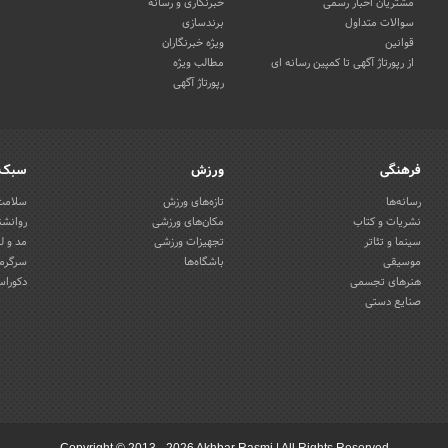
مشتریان اخبار رسمی
خبرنگاری و رسانه
سوالات متداول
برندسازی
قوانین
ویژه خبرنگاران
از رپورتاژ آگهی تا کمپین رسانه ای
مطالب ویژه
رپورتاژ آگهی
فرهنگی
ورزش
سبک 
رسانه‌ها
تازه‌های ورزش
سلامت 
نشریات و کتاب
مکان‌های ورزشی
روانشن
سینما و تئاتر
تجهیزات ورزشی
مد و ل
موسیقی
باشگاه‌ها
سرگرمی
هنرهای تجسمی
دکوراس
صنایع دستی