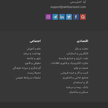
آوا، اخباررسمی
support@akhbarrasmi.com
اقتصادی
اجتماعی
تجارت و بازار
علم و آموزش
کارآفرینی و استارتاپ
بهداشت و درمان
نفت، انرژی و صنایع وابسته
شهر و جامعه
تجارت الکترونیک و فناوری اطلاعات
حقوقی و قانون
صنعت و تولید
گردشگری و میراث فرهنگی
کسب و کار و خرده فروشی
محیط زیست
صنایع غذایی و کشاورزی
تبلیغات و روابط عمومی
کار و استخدام
بانک، بیمه و سرمایه
مسکن و ساختمان