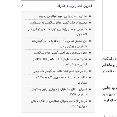
آخرین اخبار رایانه همراه
هدفون با سیم یا بی سیم شیائومی بخریم؟
ترفندهای جالب گوشی های شیائومی که نمی‌دانید
جستجو
شیائومی در صدر بزرگترین تولید کنندگان گوشی های
5G جهان
حل مشکل تماس با 110، 125 یا 115 در گوشی‌های
شیائومی و پوکو و ردمی
نحوه تشخیص پک اصلی گوشی های شیائومی
ی کارکنان
تفاوت صفحه نمایش AMOLED با IPS LCD در
و ماندگار
گوشی های شیائومی
 مختلف در
راه حل زود تمام شدن باتری در گوشی شیائومی
مقایسه پاور بانک 20000 ورژن 2 و 20000 2C
شیائومی
ازم جانبی
آموزش انتقال مخاطبان از موبایل آیفون به گوشی
 کاری خود
شیائومی 2019
رایانه همراه در اختیار سازمان‌ها
گزارشی از حضور کمپانی شیائومی در کنگره جهانی
موبایل 2019