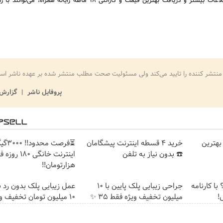
علاقه‌مندان برای کسب اطلاعات بیشتر و دریافت بهترین قیمت و گارانتی 18 ماهه رایانه همراه،
منتشر کننده را تایید می‌کند ولی مسئولیت صحت مطلب منتشر شده بر عهده ناشر اس
پروفایل ناشر
گزارش 
بهترین
خرید 4 قسطه اینترنت پیشگامان
⏳فرصت محدود!
☎️ بدون نیاز به تلفن
هزارتومان!!
با کارنامه
جراحی زیبایی پلک پایین با 10
عمل زیبایی پلک بدون رد 
!
میلیون تخفیف ویژه فقط 35 ✨
۱۰ میلیون تومان تخفیف ویژه