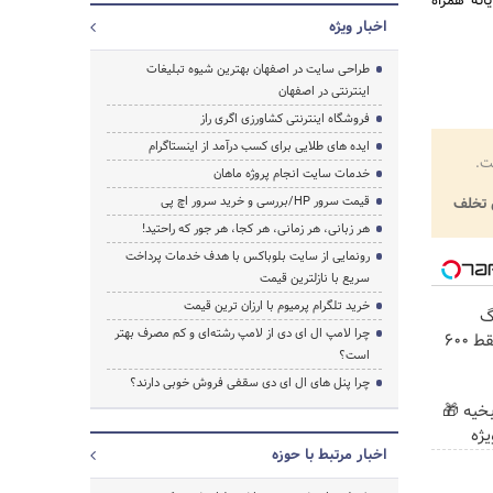
 می‌توانند با رایانه همراه
اخبار ویژه
طراحی سایت در اصفهان بهترین شیوه تبلیغات
اینترنتی در اصفهان
فروشگاه اینترنتی کشاورزی اگری راز
ایده های طلایی برای کسب درآمد از اینستاگرام
ت.
خدمات سایت انجام پروژه ماهان
قیمت سرور HP/بررسی و خرید سرور اچ پی
تخلف
هر زبانی، هر زمانی، هر کجا، هر جور که راحتید!
رونمایی از سایت بلوباکس با هدف خدمات پرداخت
سریع با نازلترین قیمت
خرید تلگرام پرمیوم با ارزان ترین قیمت
! 3000گیگ
چرا لامپ ال ای دی از لامپ رشته‌ای و کم مصرف بهتر
اینترنت خانگی 180 روزه فقط 600
است؟
چرا پنل های ال ای دی سقفی فروش خوبی دارند؟
بخیه 🎁
اخبار مرتبط با حوزه