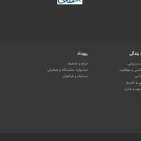
زندگی
رویداد
و زیبایی
حراج و تخفیف
اسی و موفقیت
جشنواره، نمایشگاه و همایش
باس
مسابقه و فراخوان
 و تفریح
یون و منزل