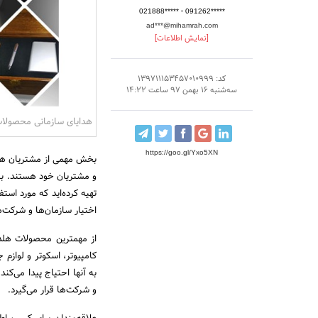
-
021888*****
091262*****
ad***@mihamrah.com
[نمایش اطلاعات]
کد: 139711153457010999
سه‌شنبه 16 بهمن 97 ساعت 14:22
هدایای سازمانی محصولا
https://goo.gl/Yxo5XN
بخش مهمی از مشتریان هلدی
و مشتریان خود هستند. با 
تهیه کرده‌اید که مورد اس
اختیار سازمان‌ها و شرکت‌ه
از مهمترین محصولات هلدین
کامپیوتر، اسکوتر و لواز
و شرکت‌ها قرار می‌گیرد.