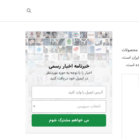
 محصولات
Chingmi ،Roidmi ،Ts ،Aquara ،90Minutes ،Yee و … در ایران است،
ده است.
خبرنامه اخبار رسمی
اخبار را با توجه به حوزه موردنظر
در ایمیل خود دریافت کنید
انتخاب سرویس
می خواهم مشترک شوم