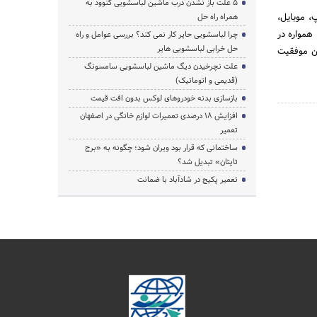
5 علت باز نشدن درب ماشین لباسشویی کنوود به
تاپ، موبایل،
همراه راه حل
همواره در
چرا لباسشویی حایر کار نمی کند؟ بررسی عوامل و راه
حل خرابی لباسشویی هایر
ین موفقیت
علت نچرخیدن دیگ ماشین لباسشویی سامسونگ
(قدیمی و اتوماتیک)
بازسازی بدنه خودروهای لوکس بدون افت قیمت
افزایش ۱۸ درصدی تعمیرات لوازم خانگی در اصفهان
تعمیر
ساختمانی که قرار بود ویران شود؛ چگونه به «برج
تایتان» تبدیل شد؟
تعمیر پکیج در شادآباد با ضمانت