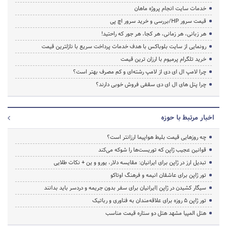
خدمات سایت انجام پروژه ماهان
قیمت سرور HP/بررسی و خرید سرور اچ پی
هر زبانی، هر زمانی، هر کجا، هر جور که راحتید!
رونمایی از سایت بلوباکس با هدف خدمات پرداخت سریع با نازلترین قیمت
خرید تلگرام پرمیوم با ارزان ترین قیمت
چرا لامپ ال ای دی از لامپ رشته‌ای و کم مصرف بهتر است؟
چرا پنل های ال ای دی سقفی فروش خوبی دارند؟
اخبار مرتبط با حوزه
چه روزهایی قیمت بلیط هواپیما ارزانتر است؟
قوانین عجیب ژاپن که توریست‌ها را شوکه می‌کند
تبدیل ارز در ژاپن برای ایرانیان: مقایسه دلار، یورو و ین + نکات طلایی
تور ژاپن برای عاشقان انیمه و فرهنگ اوتاکو
سیگار کشیدن در ژاپن |ایرانیان برای سفر بدون جریمه و دردسر باید بدانند
تور ژاپن ۵ روزه برای علاقه‌مندان به فناوری و رباتیک
هتل المپیا مشهد هتل دو ستاره قیمت مناسب