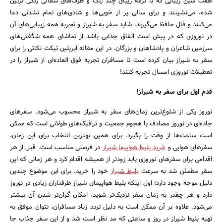
هفت سین زیبایی که با ترمه زیبای چند رنگ و ظرف‌های سفالی رنگی تزئین
شده، می‌نشینند و برای سالی پر از خوبی‌ها و شادی‌های تمام نشدنی دعا
می‌کنند و فال حافظ می‌گیرند. شاید سفر به شیراز و تجربه همه زیبایی‌های آن
در نوروزی که در پیش است اتفاق جذابی باشد از تماشای همه شگفتی‌های
سرزمین شاعران و پادشاهان و بزرگان. در این مقاله ایرپلین تیکت نکاتی را برای
سفر به شیراز بیان کرده است تا مسافران تجربه فوق العاده‌ای از شیراز را در
تعطیلات نوروزی امسال تجربه کنند!
قدم اول برای سفر به شیراز!
نوروز یکی از شلوغ‌ترین زمان‌های سفر به شیراز محسوب می‌شود. سفرهای
جاده‌ای در نوروز مصادف با هجوم جمعیت و ترافیک‌های طولانی است که ممکن
است ساعت‌ها از وقت را بگیرد. برای همین بهترین انتخاب برای این زمان،
سفرهای هوایی و
خرید بلیط هواپیما شیراز
در فرصتی مناسب است. قبل از هر
اقدامی برای سفرهای نوروزی باید زودتر از همیشه اقدام کرد و هر زمانی که این
سفر مطمئن شد به سرعت
بلیط شیراز
خود را خرید. برای این موضوع چندین
دلیل موجه وجود دارد؛ اول اینکه بلیط هواپیمای شیراز طرفداران زیادی در نوروز
جستجو
دارد و هر چقدر به زمان سفر نزدیک‌تر شوید، امکان گران‌تر شدن آن بیشتر
می‌شود. علاوه بر آن ممکن است به دلیل تردد زیاد مسافران، نتوان موفق به
تهیه بلیط شیراز در روز و ساعتی که مد نظر است شد و از این سفر جذاب جا