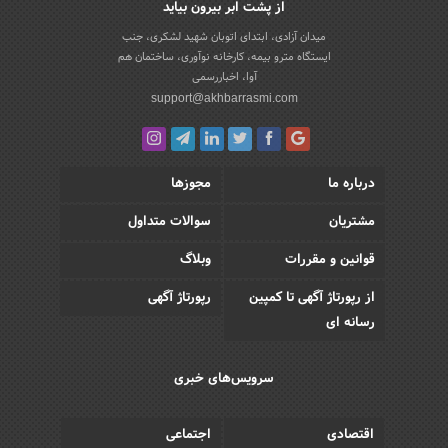
از پشت ابر بیرون بیاید
میدان آزادی، ابتدای اتوبان شهید لشکری، جنب
ایستگاه مترو بیمه، کارخانه نوآوری، ساختمان هم
آوا، اخباررسمی
support@akhbarrasmi.com
درباره ما
مجوزها
مشتریان
سوالات متداول
قوانین و مقررات
وبلاگ
از رپورتاژ آگهی تا کمپین
رپورتاژ آگهی
رسانه ای
سرویس‌های خبری
اقتصادی
اجتماعی