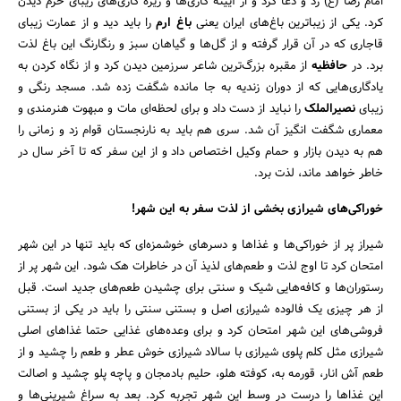
امام رضا (ع) زد و دعا کرد و از آیینه کاری‌ها و ریزه کاری‌های زیبای حرم دیدن
کرد. یکی از زیباترین باغ‌های ایران یعنی
باغ ارم
را باید دید و از عمارت زیبای
قاجاری که در آن قرار گرفته و از گل‌ها و گیاهان سبز و رنگارنگ این باغ لذت
برد. در
حافظیه
از مقبره بزرگ‌ترین شاعر سرزمین دیدن کرد و از نگاه کردن به
یادگاری‌هایی که از دوران زندیه به جا مانده شگفت زده شد. مسجد رنگی و
زیبای
نصیرالملک
را نباید از دست داد و برای لحظه‌ای مات و مبهوت هنرمندی و
معماری شگفت انگیز آن شد. سری هم باید به نارنجستان قوام زد و زمانی را
هم به دیدن بازار و حمام وکیل اختصاص داد و از این سفر که تا آخر سال در
خاطر خواهد ماند، لذت برد.
خوراکی‌های شیرازی بخشی از لذت سفر به این شهر!
شیراز پر از خوراکی‌ها و غذاها و دسرهای خوشمزه‌ای که باید تنها در این شهر
امتحان کرد تا اوج لذت و طعم‌های لذیذ آن در خاطرات هک شود. این شهر پر از
رستوران‌ها و کافه‌هایی شیک و سنتی برای چشیدن طعم‌های جدید است. قبل
از هر چیزی یک فالوده شیرازی اصل و بستنی سنتی را باید در یکی از بستنی
فروشی‌های این شهر امتحان کرد و برای وعده‌های غذایی حتما غذاهای اصلی
شیرازی مثل کلم پلوی شیرازی با سالاد شیرازی خوش عطر و طعم را چشید و از
طعم آش انار، قورمه به، کوفته هلو، حلیم بادمجان و پاچه پلو چشید و اصالت
این غذاها را درست در وسط این شهر تجربه کرد. بعد به سراغ شیرینی‌ها و