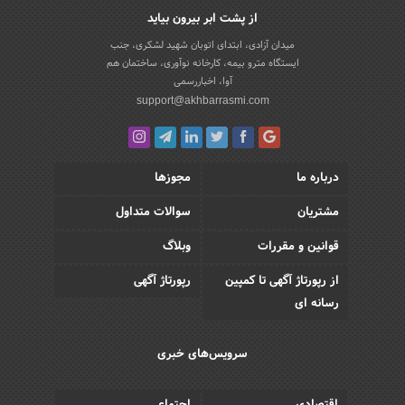
از پشت ابر بیرون بیاید
میدان آزادی، ابتدای اتوبان شهید لشکری، جنب
ایستگاه مترو بیمه، کارخانه نوآوری، ساختمان هم
آوا، اخباررسمی
support@akhbarrasmi.com
درباره ما
مجوزها
مشتریان
سوالات متداول
قوانین و مقررات
وبلاگ
از رپورتاژ آگهی تا کمپین
رپورتاژ آگهی
رسانه ای
سرویس‌های خبری