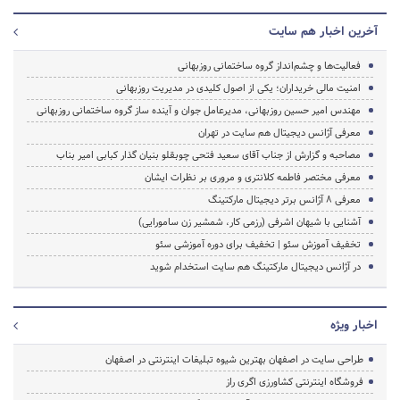
آخرین اخبار هم سایت
فعالیت‌ها و چشم‌انداز گروه ساختمانی روزبهانی
امنیت مالی خریداران؛ یکی از اصول کلیدی در مدیریت روزبهانی
مهندس امیر حسین روزبهانی، مدیرعامل جوان و آینده ساز گروه ساختمانی روزبهانی
معرفی آژانس دیجیتال هم سایت در تهران
مصاحبه و گزارش از جناب آقای سعید فتحی چوبقلو بنیان گذار کبابی امیر بناب
معرفی مختصر فاطمه کلانتری و مروری بر نظرات ایشان
معرفی 8 آژانس برتر دیجیتال مارکتینگ
آشنایی با شیهان اشرفی (رزمی کار، شمشیر زن سامورایی)
تخفیف آموزش سئو | تخفیف برای دوره آموزشی سئو
در آژانس دیجیتال مارکتینگ هم سایت استخدام شوید
اخبار ویژه
طراحی سایت در اصفهان بهترین شیوه تبلیغات اینترنتی در اصفهان
فروشگاه اینترنتی کشاورزی اگری راز