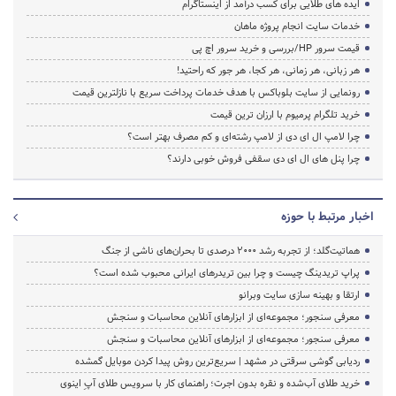
ایده های طلایی برای کسب درآمد از اینستاگرام
خدمات سایت انجام پروژه ماهان
قیمت سرور HP/بررسی و خرید سرور اچ پی
هر زبانی، هر زمانی، هر کجا، هر جور که راحتید!
رونمایی از سایت بلوباکس با هدف خدمات پرداخت سریع با نازلترین قیمت
خرید تلگرام پرمیوم با ارزان ترین قیمت
چرا لامپ ال ای دی از لامپ رشته‌ای و کم مصرف بهتر است؟
چرا پنل های ال ای دی سقفی فروش خوبی دارند؟
اخبار مرتبط با حوزه
هماتیت‌گلد؛ از تجربه رشد ۲۰۰۰ درصدی تا بحران‌های ناشی از جنگ
پراپ تریدینگ چیست و چرا بین تریدرهای ایرانی محبوب شده است؟
ارتقا و بهینه سازی سایت وبرانو
معرفی سنجور؛ مجموعه‌ای از ابزارهای آنلاین محاسبات و سنجش
معرفی سنجور؛ مجموعه‌ای از ابزارهای آنلاین محاسبات و سنجش
ردیابی گوشی سرقتی در مشهد | سریع‌ترین روش پیدا کردن موبایل گمشده
خرید طلای آب‌شده و نقره بدون اجرت؛ راهنمای کار با سرویس طلای آپِ اینوی