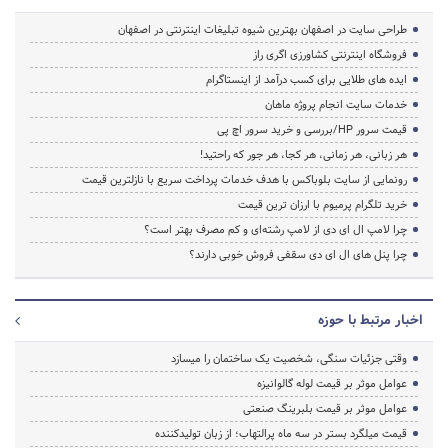
طراحی سایت در اصفهان بهترین شیوه تبلیغات اینترنتی در اصفهان
فروشگاه اینترنتی کشاورزی اگری راز
ایده های طلایی برای کسب درآمد از اینستاگرام
خدمات سایت انجام پروژه ماهان
قیمت سرور HP/بررسی و خرید سرور اچ پی
هر زبانی، هر زمانی، هر کجا، هر جور که راحتید!
رونمایی از سایت بلوباکس با هدف خدمات پرداخت سریع با نازلترین قیمت
خرید تلگرام پرمیوم با ارزان ترین قیمت
چرا لامپ ال ای دی از لامپ رشته‌ای و کم مصرف بهتر است؟
چرا پنل های ال ای دی سقفی فروش خوبی دارند؟
اخبار مرتبط با حوزه
وقتی جزئیات سنگی، شخصیت یک ساختمان را میسازد
عوامل موثر بر قیمت لوله گالوانیزه
عوامل موثر بر قیمت بلبرینگ صنعتی
قیمت میلگرد بستر در سه ماه پرالتهاب؛ از زبان تولیدکننده