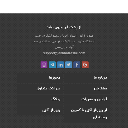
از پشت ابر بیرون بیاید
میدان آزادی، ابتدای اتوبان شهید لشکری، جنب
ایستگاه مترو بیمه، کارخانه نوآوری، ساختمان هم
آوا، اخباررسمی
support@akhbarrasmi.com
درباره ما
مجوزها
مشتریان
سوالات متداول
قوانین و مقررات
وبلاگ
از رپورتاژ آگهی تا کمپین
رپورتاژ آگهی
رسانه ای