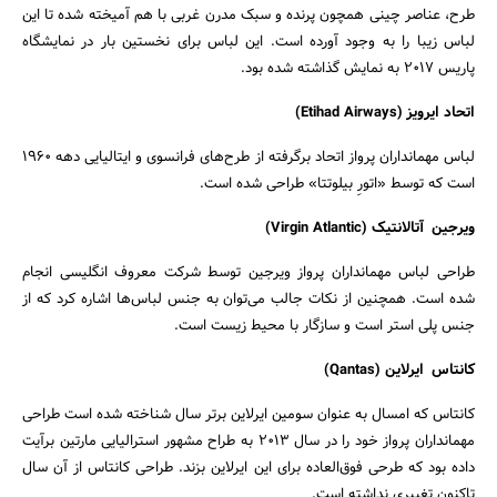
طرح، عناصر چینی همچون پرنده و سبک مدرن غربی با هم آمیخته شده تا این
لباس زیبا را به وجود آورده است. این لباس برای نخستین بار در نمایشگاه
پاریس 2017 به نمایش گذاشته شده بود.
اتحاد ایرویز
(
Etihad Airways
)
لباس مهمانداران پرواز اتحاد برگرفته از طرح‌های فرانسوی و ایتالیایی دهه ۱۹۶۰
است که توسط «اتورِ بیلوتتا» طراحی شده است.
ویرجین
آتالانتیک (Virgin Atlantic)
طراحی لباس مهمانداران پرواز ویرجین توسط شرکت معروف انگلیسی انجام
شده است. همچنین از نکات جالب می‌توان به جنس لباس‌ها اشاره کرد که از
جنس پلی استر است و سازگار با محیط زیست است.
کانتاس
ایرلاین (Qantas)
جستجو
کانتاس که امسال به عنوان سومین ایرلاین برتر سال شناخته شده است طراحی
مهمانداران پرواز خود را در سال 2013 به طراح مشهور استرالیایی مارتین برآیت
داده بود که طرحی فوق‌العاده برای این ایرلاین بزند. طراحی کانتاس از آن سال
تاکنون تغییری نداشته است.