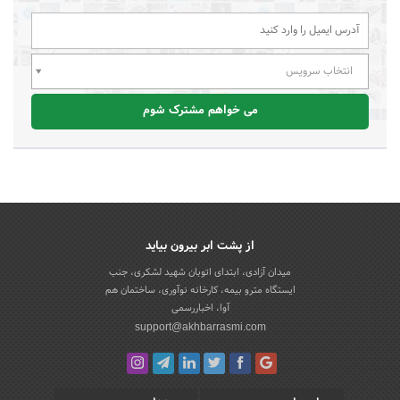
انتخاب سرویس
می خواهم مشترک شوم
از پشت ابر بیرون بیاید
میدان آزادی، ابتدای اتوبان شهید لشکری، جنب
ایستگاه مترو بیمه، کارخانه نوآوری، ساختمان هم
آوا، اخباررسمی
support@akhbarrasmi.com