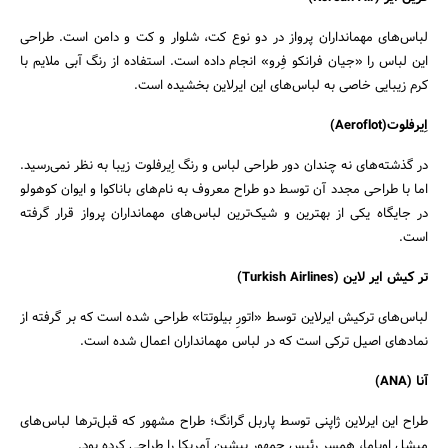
لباس‌های مهمانداران پرواز در دو نوع کت، شلوار و کت و دامن است. طراحی
این لباس را «جیان فرانکو فِرو» انجام داده است. استفاده از رنگ آبی ملایم با
کرم زیبایی خاصی به لباس‌های این ایرلاین بخشیده است.
اِیرفلوت(Aeroflot)
در گذشته‌های نه چندان دور طراحی لباس و رنگ اِیرفلوت زیبا به نظر نمی‌رسید.
اما با طراحی مجدد آن توسط دو طراح معروف به نام‌های باناکوا و ایوان کوهولو
در جایگاه یکی از بهترین و شیک‌ترین لباس‌های مهمانداران پرواز قرار گرفته
است.
تر کیش ایر لاین (
Turkish Airlines
)
لباس‌های ترکیش ایرلاین توسط «اتورِ بیلوتتا» طراحی شده است که بر گرفته از
نمادهای اصیل ترکی است که در لباس مهمانداران اعمال شده است.
آنا (ANA)
طراح این ایرلاین ژاپنی توسط پاربل گرانگ؛ طراح مشهور که قبل‌ترها لباس‌های
میشل اوباما، همسر رئیس جمهور پیشین آمریکا را طراحی کرده بود.