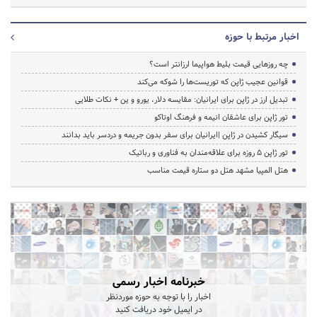
اخبار مرتبط با حوزه
چه روزهایی قیمت بلیط هواپیما ارزانتر است؟
قوانین عجیب ژاپن که توریست‌ها را شوکه می‌کند
تبدیل ارز در ژاپن برای ایرانیان: مقایسه دلار، یورو و ین + نکات طلایی
تور ژاپن برای عاشقان انیمه و فرهنگ اوتاکو
سیگار کشیدن در ژاپن |ایرانیان برای سفر بدون جریمه و دردسر باید بدانند
تور ژاپن ۵ روزه برای علاقه‌مندان به فناوری و رباتیک
هتل المپیا مشهد هتل دو ستاره قیمت مناسب
خبرنامه اخبار رسمی
اخبار را با توجه به حوزه موردنظر
در ایمیل خود دریافت کنید