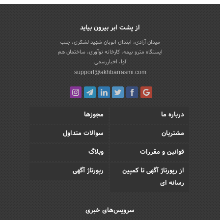
از پشت ابر بیرون بیاید
میدان آزادی، ابتدای اتوبان شهید لشکری، جنب
ایستگاه مترو بیمه، کارخانه نوآوری، ساختمان هم
آوا، اخباررسمی
support@akhbarrasmi.com
درباره ما
مجوزها
مشتریان
سوالات متداول
قوانین و مقررات
وبلاگ
از رپورتاژ آگهی تا کمپین
رپورتاژ آگهی
رسانه ای
سرویس‌های خبری