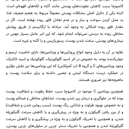
کامبوچا سبب کاهش عفونت‌های پوستی مانند آکنه و لکه‌های قهوه‌ای است.
البته یکی از دلایل اصلی مشکلات پوستی معمولاً مربوط به هضم ضعیف غذا،
بد عمل کردن سوخت و ساز و در عدم تعادل فلور روده نهفته است. اگر در
مقدار فلور روده اشکالی به وجود آید، مبادله با ارگانیسم از طریق پوشش
مخاطی روده به درستی نمی‌تواند انجام شود، که این امر عامل بسیار مهمی در
بیماری‌های پوستی، سخت شدن پوست، پسوریازیس و یا آکنه و غیره است.
علاوه بر آن به دلیل وجود انواع پروتئین‌ها و ویتامین‌ها، دارای خاصیت ترمیم و
جوان‌کننده بوده، به خصوص در اثر اسید گلوکورنیک، گلوکونیک و اسید لاکتیک،
جستجو
وجود ویتامین‌های C و گروه B (ب کمپلکس) که این ویتامین‌ها نیز نقش مؤثری
در عملکرد درست دستگاه ایمنی و عصبی داشته و برای سلامت پوست و
ماهیچه‌ها نیز ضروری هستند.
همچنین ویتامین C موجود در کامبوچا سبب حفظ رطوبت و شفافیت پوست
بوده که در جلوگیری و درمان پیر شدن پوست، غشاهای مخاطی و ضمائم پوست
و به خصوص بهبود طراوت و شادابی رنگ پوست (سبب روشن شدن و شفافیت)
و از بین رفتن گلیکوژن و به ویژه در پیش‌گیری و یا کاهش سرعت گلیکوزیله
شدن، و همچنین با تحریک گلیکوژن و به ویژه در پیشگیری و یا کاهش سرعت
گلیکوزیله شدن و همچنین با تحریک سنتز چربی در سلول‌های چربی پوستی،