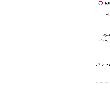
ید
مصرف
 به یک
ان جزع یکی