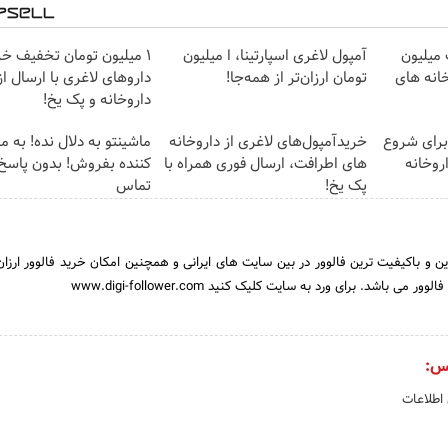
 میلیون
آمپول لاغری اسپارتینا، ا میلیون
1 میلیون تومان تخفیف خر
خانه های
تومان ارزان‌تر از همه‌جا!
داروهای لاغری با ارسال از
داروخانه و پک یخ!
برای شروع
خریدآمپول‌های لاغری از داروخانه
ماشینتو به دلال نده! به 
روخانه
های اطرافت، ارسال فوری همراه با
کننده بفروش! بدون پاسخ
پک یخ!
تماس
نترین و باکیفیت ترین فالوور در بین سایت های ایرانی و همچنین امکان خرید فالوور ارز
ی باشد. برای ورد به سایت کلیک کنید www.digi-follower.com
س:
 اطلاعات