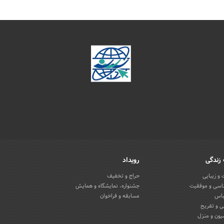
زندگی
رویداد
و زیبایی
حراج و تخفیف
اسی و موفقیت
جشنواره، نمایشگاه و همایش
باس
مسابقه و فراخوان
 و تفریح
یون و منزل