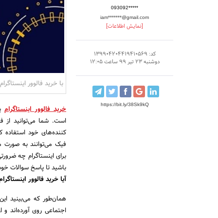
093092*****
iam*******@gmail.com
[نمایش اطلاعات]
کد: 139904204419410569
دوشنبه 23 تیر 99 ساعت 12:05
با خرید فالوور اینستاگرا
https://bit.ly/38Sk9kQ
خرید فالوور اینستاگرام
یک
است. شما می‌توانید از ف
کننده‌های خود استفاده کن
فیک می‌توانند به صورت 
برای اینستاگرام چه ضرورتی 
باشید تا پاسخ سوالات خود 
آیا خرید فالوور اینستاگر
همان‌طور که می‌بینید این
اجتماعی روی آورده‌اند و