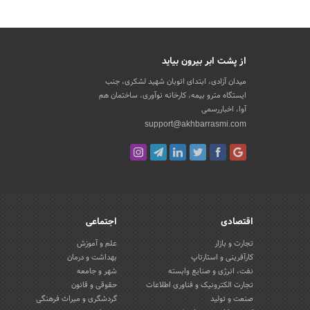
از پشت ابر بیرون بیاید
میدان آزادی، ابتدای اتوبان شهید لشکری، جنب
ایستگاه مترو بیمه، کارخانه نوآوری، ساختمان هم
آوا، اخباررسمی
support@akhbarrasmi.com
اقتصادی
اجتماعی
تجارت و بازار
علم و آموزش
کارآفرینی و استارتاپ
بهداشت و درمان
نفت، انرژی و صنایع وابسته
شهر و جامعه
تجارت الکترونیک و فناوری اطلاعات
حقوقی و قانون
صنعت و تولید
گردشگری و میراث فرهنگی