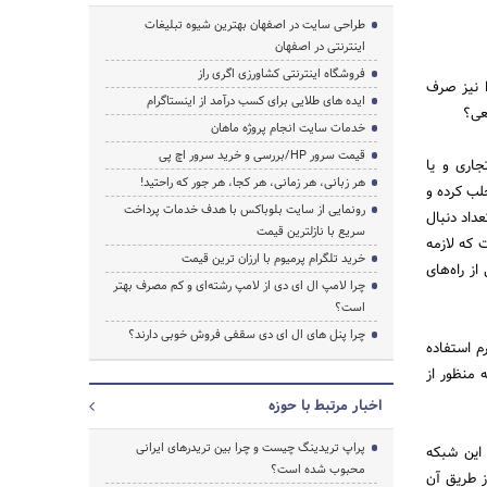
طراحی سایت در اصفهان بهترین شیوه تبلیغات
اینترنتی در اصفهان
فروشگاه اینترنتی کشاورزی اگری راز
ا نیز صرف
ایده های طلایی برای کسب درآمد از اینستاگرام
عی؟
خدمات سایت انجام پروژه ماهان
قیمت سرور HP/بررسی و خرید سرور اچ پی
جاری و یا
هر زبانی، هر زمانی، هر کجا، هر جور که راحتید!
جلب کرده و
رونمایی از سایت بلوباکس با هدف خدمات پرداخت
داد دنبال
سریع با نازلترین قیمت
ت که لازمه
خرید تلگرام پرمیوم با ارزان ترین قیمت
از راه‌های
چرا لامپ ال ای دی از لامپ رشته‌ای و کم مصرف بهتر
است؟
چرا پنل های ال ای دی سقفی فروش خوبی دارند؟
رم استفاده
 منظور از
اخبار مرتبط با حوزه
پراپ تریدینگ چیست و چرا بین تریدرهای ایرانی
 این شبکه
محبوب شده است؟
ز طریق آن