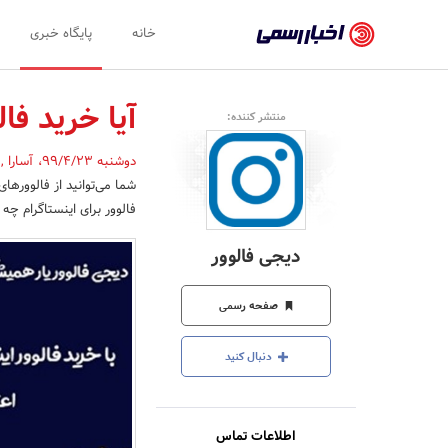
اخبار
خانه
پایگاه خبری
رسمی
-
آیا خرید فا
منتشر کننده:
اخبار
دوشنبه 99/4/23
،
آسارا
,
تایید
شما می‌توانید از فالوورها
شده
فالوور برای اینستاگرام چه 
شرکت‌ها،
دیجی فالوور
سازمان‌ها
و
صفحه رسمی
روابط
دنبال کنید
عمومی‌ها
اطلاعات تماس