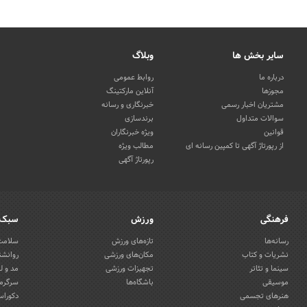
سایر بخش ها
وبلاگ
درباره ما
روابط عمومی
مجوزها
آنلاین مارکتینگ
مشتریان اخبار رسمی
خبرنگاری و رسانه
سوالات متداول
برندسازی
قوانین
ویژه خبرنگاران
از رپورتاژ آگهی تا کمپین رسانه ای
مطالب ویژه
رپورتاژ آگهی
فرهنگی
ورزش
سبک 
رسانه‌ها
تازه‌های ورزش
سلامت 
نشریات و کتاب
مکان‌های ورزشی
روانشن
سینما و تئاتر
تجهیزات ورزشی
مد و ل
موسیقی
باشگاه‌ها
سرگرمی
هنرهای تجسمی
دکوراس