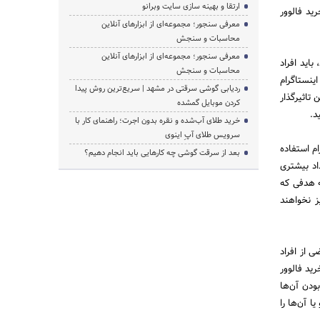
ارتقا و بهینه سازی سایت وبرانو
رید فالوور
معرفی سنجور؛ مجموعه‌ای از ابزارهای آنلاین
محاسبات و سنجش
معرفی سنجور؛ مجموعه‌ای از ابزارهای آنلاین
باید افراد
محاسبات و سنجش
ینستاگرام
ردیابی گوشی سرقتی در مشهد | سریع‌ترین روش پیدا
تاثیرگذار
کردن موبایل گمشده
د.
خرید طلای آب‌شده و نقره بدون اجرت؛ راهنمای کار با
سرویس طلای آپِ اینوی
م استفاده
بعد از سرقت گوشی چه کارهایی باید انجام دهیم؟
اد بیشتری
به هدفی که
ز نخواهند
 از افراد
رید فالوور
ودن آن‌ها
ا آن‌ها را