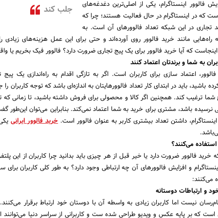
یش فالوور اینستاگرام، یکی از اصلی‌ترین دغدغه‌های
جلب کند
ت که در اینستاگرام در حال فعالیت هستند؛ چرا که
د تجاری در این شبکه تعداد فالوورهای آن است. به
ه راه‌هایی مانند خرید فالوور روی آورده‌اند و حتی برای این عمل هزینه‌های زیادی ر
ینجاست که آیا خرید فالوور برای یک پیج تجاری ضرورت دارد؟ فالوور فیک بخریم یا واق
بران به شما و برندتان اعتماد کنند
لوور، اعتماد سازی برای کاربران است. اگر به تازگی اقدام به راه‌اندازی یک پیج ت
ه باشید، باید در ابتدای کار تعداد فالوورهایتان به اندازه‌ای باشد که توجه کاربران را 
ج شما ترغیب کند. همچنین اگر کالا و محصولی برای فروش داشته باشید، تا زمانی که تع
 نرسیده باشد، مشتری برای خرید به شما اعتماد نمی‌کند. بنابراین می‌توان این‌طور گف
ینستاگرام، داشتن تعداد بیشتری کاربر به عنوان فالوور است.
خرید فالوور ایرانی
یکی 
‌باشد.
 استفاده می‌کنند؟
خرید فالوور ضرورت دارد یا خیر قبل از هر چیزی باید بدانید چرا کاربران از این پلتف
ینستاگرام و افزایش فالوورهای آن چه ارتباطی وجود دارد؟ به طور کلی کاربران برای سه
 می‌کنند:
د و ارتباطات دوستانه
م‌رسان نیست اما کاربران زیادی به واسطه آن با دوستان خود ارتباط برقرار می‌کنند.
است که بر پایه عکس و ویدیو طراحی شده ست و کاربرانی از سراسر دنیا می‌توانند ا