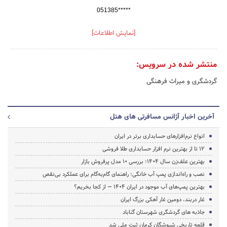
051385*****
[نمایش اطلاعات]
منتشر شده در سرویس:
گردشگری و میراث فرهنگی
آخرین اخبار آژانس مسافرتی های هتل
انواع نرم‌افزارهای حسابداری برتر در ایران
12 تا از بهترین نرم افزار حسابداری طلا فروشی
بهترین علف‌زن سال ۱۴۰۴؛ بررسی ۱۰ مدل پرفروش بازار
نصب و راه‌اندازی پمپ آب خانگی؛ راهنمای گام‌به‌گام برای عملکرد بی‌نقص
بهترین پمپ‌های آب موجود در ایران ۱۴۰۴ — از کجا بخریم؟
غار دربند، دومین غار آهکی بزرگ ایران
جاذبه های گردشگری شهرستان گناباد
قلعه تاریخی شیوشگان کرمان ثبت ملی شد