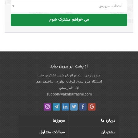
انتخاب سرویس
می خواهم مشترک شوم
از پشت ابر بیرون بیاید
میدان آزادی، ابتدای اتوبان شهید لشکری، جنب
ایستگاه مترو بیمه، کارخانه نوآوری، ساختمان هم
آوا، اخباررسمی
support@akhbarrasmi.com
درباره ما
مجوزها
مشتریان
سوالات متداول