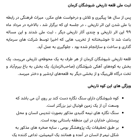
ثبت ملی قلعه تاریخی شیوشگان کرمان
پس از سال ها پیگیری و تلاش و درخواست های مکرر، میراث فرهنگی در رابطه
با ملی شدن این اثر تاریخی ، در جلسه ای که برگزار شد ، بالاخره در مرداد ماه
99 این اثر تاریخی و چندی آثار تاریخی دیگر ، ثبت ملی شدند و این مساله
باعث شد تا خوشبختانه از تخریب هایی که اخیرا توسط شرکت های سرمایه
گذاری و ساخت و سازانجام شده بود ، جلوگیری به عمل آید.
قلعه تاریخی شیوشگان کرمان از هر طرف به یک محوطه‌ی تاریخی می‌رسد، یک
بخش به کوه‌های آهکی شیوَشگان (صاحب‌الزمان)، یک بخش به باغ بیرم‌آباد و
تخت درگاه قلی‌بیگ و از بخشی دیگر به قلعه‌های اردشیر و دختر میرسد.
جستجو
ویژگی های این کوه تاریخی
کوه شیوشگان دارای سنگ نگاره دست کند بر روی آن می باشد که
وسعت آن از یک زمین فوتبال نیز بزرگتر است.
سنگ نگاره های نیمه گنبدی مذکور بصورت تندیس انسان و محل
پرستش خدایان در این منطقه باستانی بوده است.
بر طبق تحقیقات یک پژوهشگر بومی ، سایه صخره های مذکور به
شکل نیمرخ انسان در آمده و همانند یک انیمیشن، تداعی کننده یک