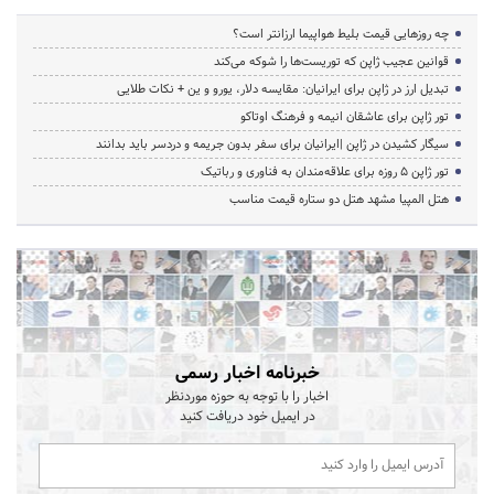
چه روزهایی قیمت بلیط هواپیما ارزانتر است؟
قوانین عجیب ژاپن که توریست‌ها را شوکه می‌کند
تبدیل ارز در ژاپن برای ایرانیان: مقایسه دلار، یورو و ین + نکات طلایی
تور ژاپن برای عاشقان انیمه و فرهنگ اوتاکو
سیگار کشیدن در ژاپن |ایرانیان برای سفر بدون جریمه و دردسر باید بدانند
تور ژاپن ۵ روزه برای علاقه‌مندان به فناوری و رباتیک
هتل المپیا مشهد هتل دو ستاره قیمت مناسب
خبرنامه اخبار رسمی
اخبار را با توجه به حوزه موردنظر
در ایمیل خود دریافت کنید