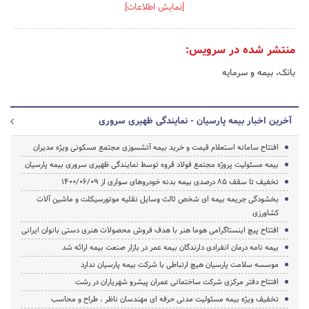
[نمایش اطلاعات]
منتشر شده در سرویس:
بانک، بیمه و سرمایه
آخرین اخبار بیمه پارسیان - نمایندگی ظهیری سروری
افتتاح سامانه استعلام قیمت و خرید بیمه آتشسوزی مجتمع مسکونی ویژه مدیران
بیمه مسئولیت پروژه مجتمع فولاد قروه توسط نمایندگی ظهیری سروری بیمه پارسیان
تخفیف‌ تا سقف 85 درصدی بیمه بدنه خودروهای سواری از 1400/06/09
بخشودگی جریمه بیمه ای شخص ثالث وسایل نقلیه موتورسیکلت و ماشین آلات
کشاورزی
افتتاح پیچ اینستاگرامی هوما هنر با هدف فروش محصولات هنری دستی بانوان ایرانی
بیمه نامه درمان انفرادی دارندگان بیمه عمر در بازار صنعت بیمه ارائه شد
موسسه سلامت پارسیان هیچ ارتباطی با شرکت بیمه پارسیان ندارد
افتتاح دفتر مرکزی شرکت ساختمانی عمران پیشرو شهریاران در رشت
تخفیف‌ ویژه بیمه مسئولیت مدنی حرفه ای مهندسان ناظر ، طراح و محاسب