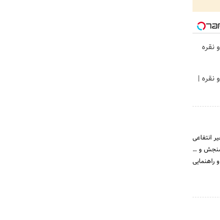
 نقره
 نقره |
ر انتفاعی
 سنجش و …
 راهنمایی