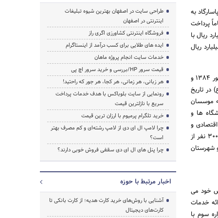
. بانک پاسارگاد به
طراحی سایت در اصفهان بهترین شیوه تبلیغات
اینترنتی در اصفهان
ایه 3500 میلیارد ریال که تماماً پرداخت
فروشگاه اینترنتی کشاورزی اگری راز
 از این رقم 2000 میلیارد ریال به وسیله موسسان پرداخت شده و 1500 میلیارد ریال با
ایده های طلایی برای کسب درآمد از اینستاگرام
 به وسیله 34000 نفر خریداری شده است. در حال حاضر سرمایه بانک پاسارگاد 65.520 میلیارد ریال
خدمات سایت انجام پروژه ماهان
قیمت سرور HP/بررسی و خرید سرور اچ پی
پذیره نویسی بانک در 11 اَمرداد 1384 انجام، مجمع موسس در 5 شهریور 1384 برگزار، مجوز تاسیس در 13 شهریور 1384 و
هر زبانی، هر زمانی، هر کجا، هر جور که راحتید!
ا (ع) در تاریخ
رونمایی از سایت بلوباکس با هدف خدمات پرداخت
عه موسسان
سریع با نازلترین قیمت
 از انجمنهای علمی دانشگاه ها و
خرید تلگرام پرمیوم با ارزان ترین قیمت
 اقتصادی و
چرا لامپ ال ای دی از لامپ رشته‌ای و کم مصرف بهتر
صندوق بازنشستگی، گروه صنعت، گروه پیمانکاران ، 160 نفر از انبوه سازان و سرمایه گذاران در بخش مسکن ، 300 نفر از
است؟
و 338 شعبه بانک در تهران و شهرستان
چرا پنل های ال ای دی سقفی فروش خوبی دارند؟
اخبار مرتبط با حوزه
ص خود می
آشنایی با روش‌های خرید کارت هدیه؛ از کارت بانکی تا
ائه خدمات
کارت‌های دیجیتال
ره سوم با