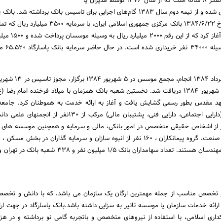
بانک پاسارگاد حاصل یک تفکر 8 ساله است که از سال 1376 توسط مدیران یا
راهبران فکری آن پایه‌گذاری شده و از نیمه دوم سال 1383 گام‌های اجرایی برای تاسیس بانک برداشته شد
موجب مجوز 2849/ه مورخ 1384/6/22 بانک مرکزی جمهوری اسلامی ایران، با سرم
شده است فعالیت خود را آغاز کرد که
پذیره‌نویسی همگانی
مجوز فعالیت بانک در 22 شهریور 1384 دریافت شد. نخستین شعبه بانک همزمان با میلاد فرخنده امام رض
در شهر مشهد مقدس بطور رسمی گشایش یافت و آغاز به ارائه خدمت به هموطنان کرد. جام
مشتمل بر یک مجموعه (دارایی اجتماعی، دارایی فنی، پشتیبان مالی) مرکب از 130نفر
لی، 130هزار نفر از اشخاص حقیقی متخصص در امور بانکی، مالی و سرمایه و همچنین موسسه های
پزشکان متخصص و گروه مهندسان هستند. تعداد سهامداران بانک 1/5 میلیون نفر 
ی و تخصص مناسب از جمله مهمترین ارگان یک سازمان می باشد، که با دانش و تخص
و ارائه خدمات سازمان یا موسسه تاثیر به سزایی داشته باشد.بانک پاسارگاد در جهت ار
کداری اسلامی، با استفاده از نیروهای متخصص و باتجربه گامی نو برداشته و در هزا