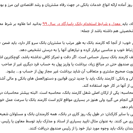
وز آماده ارائه انواع خدمات بانکی در جهت رفاه مشتریان و رشد اقتصادی این مرز و بو
د، باید
معدل و شرایط استخدام بانک پاسارگاد در سال 99
بدانید اما علاوه بر شرط مع
خصیتی هم داشته باشد از جمله:
 خوب: از آنجا که کارمند بانک به طور مرتب با مشتریان بانک سرو کار دارد، باید ضمن
 ارتباط خوب و مناسبی برقرار کرده و نیازهای آنها را به درستی تشخیص دهد.
ف کارمند بانک بسیار حساس است. اگر دقت و تمرکز کافی نداشته باشد، کوچکترین اش
ی صندوق حتی در مبالغ زیاد، برداشت یا واریز پول به حساب فرد دیگری غیر از صاحب
هویت صحیح مشتری و متعاقب آن شاید برداشت غیر مجاز پول از حساب و... بشود.
لی و بانکی: کارمند بانک باید با جدید ترین قوانین و دستورالعمل های بانکی و مالی آشنا
 از آنها در کار خود استفاده کند.
حاسبه: یکی از ارکان اصلی شغل کارمند بانک، محاسبه است. البته بیشتر محاسبات د
کی انجام می گیرد ولی هنوز در بسیاری مواقع لازم است کارمند بانک با سرعت عمل خو
م دهد.
با سایر کارکنان: در طول یک روز کاری در بانک، همه کارمندان بانک و مسئولان شعبه 
ری می کنند. به عنوان مثال تایید بسیاری از اسناد و مدارک باید توسط معاون یا رئیس ب
مندان بانک باید وجوه مورد نیاز خود را از رئیس صندوق دریافت کنند.