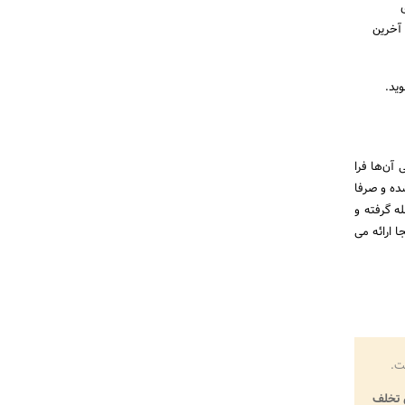
 آخرین
وید.
آن‌ها فرا
ده و صرفا
ه گرفته و
 ارائه می
ت.
تخلف