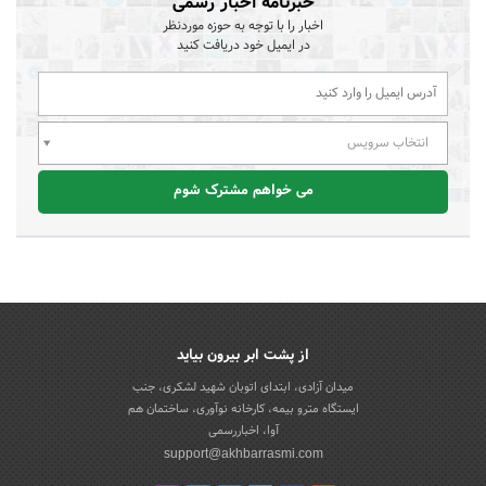
خبرنامه اخبار رسمی
اخبار را با توجه به حوزه موردنظر
در ایمیل خود دریافت کنید
انتخاب سرویس
می خواهم مشترک شوم
از پشت ابر بیرون بیاید
میدان آزادی، ابتدای اتوبان شهید لشکری، جنب
ایستگاه مترو بیمه، کارخانه نوآوری، ساختمان هم
آوا، اخباررسمی
support@akhbarrasmi.com