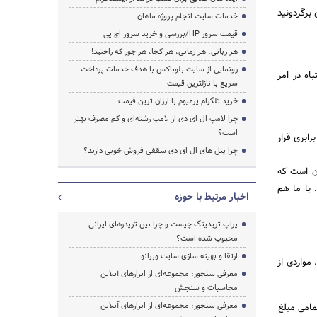
برگردونید
خدمات سایت انجام پروژه ماهان
قیمت سرور HP/بررسی و خرید سرور اچ پی
هر زبانی، هر زمانی، هر کجا، هر جور که راحتید!
رونمایی از سایت بلوباکس با هدف خدمات پرداخت
اه در امر
سریع با نازلترین قیمت
خرید تلگرام پرمیوم با ارزان ترین قیمت
چرا لامپ ال ای دی از لامپ رشته‌ای و کم مصرف بهتر
است؟
ابری قرار
چرا پنل های ال ای دی سقفی فروش خوبی دارند؟
آن است که
 با ما هم
اخبار مرتبط با حوزه
پراپ تریدینگ چیست و چرا بین تریدرهای ایرانی
محبوب شده است؟
ارتقا و بهینه سازی سایت وبرانو
واردی از
معرفی سنجور؛ مجموعه‌ای از ابزارهای آنلاین
محاسبات و سنجش
معرفی سنجور؛ مجموعه‌ای از ابزارهای آنلاین
مامی مبلغ