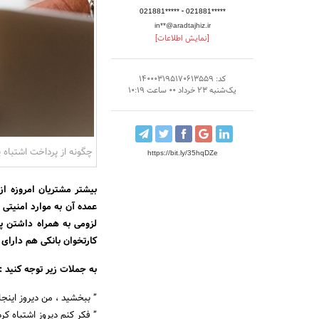
-
021881*****
021881*****
in**@aradtajhiz.ir
[نمایش اطلاعات]
کد: 140003195170613559
یک‌شنبه 23 خرداد 00 ساعت 10:19
چگونه از پرداخت اشتباه
https://bit.ly/35hqDZe
بیشتر مشتریان امروزه از
عمده آن به موارد امنیتی
لزومی به همراه داشتن پو
کارتخوان بانکی هم دارای
به جملات زیر توجه کنید :
” ببخشید ، من دیروز اینجا
” فکر کنم دیروز اشتباه ک