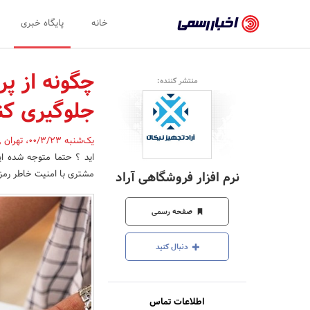
اخبار
خانه
پایگاه خبری
رسمی
-
چگونه از پ
منتشر کننده:
اخبار
جلوگیری کن
تایید
شده
یک‌شنبه 00/3/23
،
تهران
,
اید ؟ حتما متوجه شده ای
شرکت‌ها،
مشتری با امنیت خاطر رمز ب
نرم افزار فروشگاهی آراد
سازمان‌ها
و
صفحه رسمی
روابط
دنبال کنید
عمومی‌ها
اطلاعات تماس