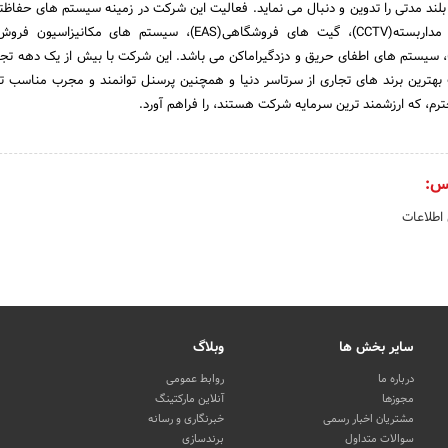
بلند مدتی را تدوین و دنبال می نماید. فعالیت این شرکت در زمینه سیستم های حفا
گروه اصلی: دوربین های مداربسته(CCTV)، گیت های فروشگاهی(EAS)، سیستم های مکا
وشمند و یکپارچه(RFID)، سیستم های اطفای حریق و دزدگیراماکن می باشد. این شرکت با بیش از یک دهه ت
ب بهترین برند های تجاری از سرتاسر دنیا و همچنین پرسنل توانمند و مجرب مناسب تر
ترم، که ارزشمند ترین سرمایه شرکت هستند، را فراهم آورد.
س:
 اطلاعات
سایر بخش ها
وبلاگ
درباره ما
روابط عمومی
مجوزها
آنلاین مارکتینگ
مشتریان اخبار رسمی
خبرنگاری و رسانه
سوالات متداول
برندسازی