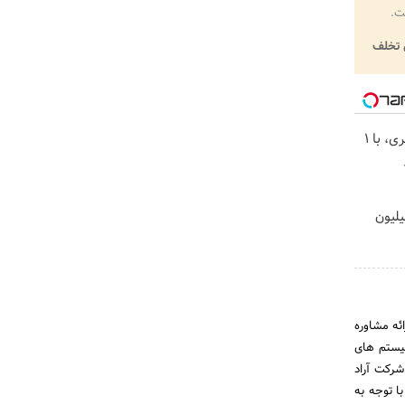
ت.
تخلف
بهترین قیمت داروهای لاغری، با ۱
یلیون
ئه مشاوره
یستم های
شرکت آراد
د را آغاز نموده و با توجه به