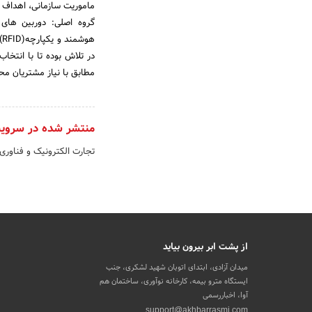
ماموریت سازمانی، اهداف 
ه
در تلاش بوده تا با انتخا
مطابق با نیاز مشتریان مح
منتشر شده در سروی
تجارت الکترونیک و فناوری
از پشت ابر بیرون بیاید
میدان آزادی، ابتدای اتوبان شهید لشکری، جنب
ایستگاه مترو بیمه، کارخانه نوآوری، ساختمان هم
آوا، اخباررسمی
support@akhbarrasmi.com