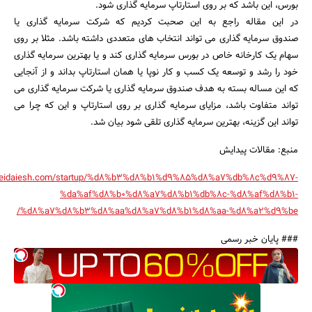
بورس، این باشد که بر روی استارتاپ سرمایه گذاری شود.
در این مقاله راجع به این صحبت کردیم که شرکت سرمایه گذاری یا
صندوق سرمایه گذاری می تواند انتخاب های متعددی داشته باشد. مثلا بر روی
سهام یک کارخانه خاص در بورس سرمایه گذاری کند و یا بهترین سرمایه گذاری
خود را رشد و توسعه یک کسب و کار نوپا یا همان استارتاپ بداند و از آنجایی
که این مساله بسته به هدف صندوق سرمایه گذاری یا شرکت سرمایه گذاری می
تواند متفاوت باشد، مزایای سرمایه گذاری بر روی استارتاپ و این که چرا می
تواند این گزینه، بهترین سرمایه گذاری تلقی شود بیان شد.
منبع: مقالات پیدایش
/peidaiesh.com/startup/%d8%b3%d8%b1%d9%85%d8%a7%db%8c%d9%87-
%da%af%d8%b0%d8%a7%d8%b1%db%8c-%d8%af%d8%b1-
%d8%a7%d8%b3%d8%aa%d8%a7%d8%b1%d8%aa-%d8%a2%d9%be/
### پایان خبر رسمی