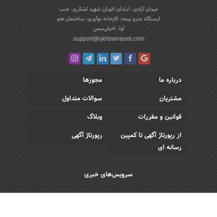
میدان آزادی، ابتدای اتوبان شهید لشکری، جنب
ایستگاه مترو بیمه، کارخانه نوآوری، ساختمان هم
آوا، اخباررسمی
support@akhbarrasmi.com
درباره ما
مجوزها
مشتریان
سوالات متداول
قوانین و مقررات
وبلاگ
از رپورتاژ آگهی تا کمپین
رپورتاژ آگهی
رسانه ای
سرویس‌های خبری
اقتصادی
اجتماعی