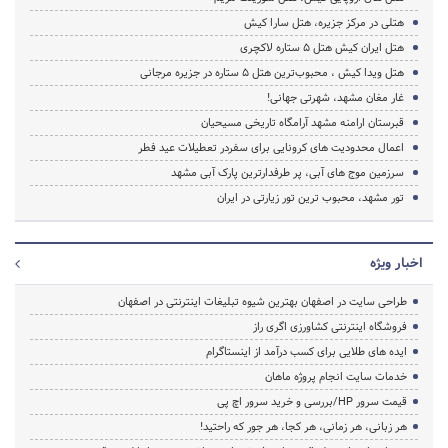
هتلی در مرکز جزیره، ﻫﺘﻞ ﺳﺎﺭﺍ ﮐﯿﺶ
هتل ایران کیش هتل 5 ستاره لاکچری
هتل ویدا کیش ، محبوب‌ترین هتل 5 ستاره در جزیره مرجانی
غار مغان مشهد، شهرتی جهانی!
قبرستان ارامنه مشهد آرامگاه تاریخی مسیحیان
اعمال محدودیت های کرونایی برای سفردر تعطیلات عید فطر
سرزمین موج های آبی، پر طرفدارترین پارک آبی مشهد
تور مشهد، محبوب ترین تور زیارتی در ایران
اخبار ویژه
طراحی سایت در اصفهان بهترین شیوه تبلیغات اینترنتی در اصفهان
فروشگاه اینترنتی کشاورزی اگری راز
ایده های طلایی برای کسب درآمد از اینستاگرام
خدمات سایت انجام پروژه ماهان
قیمت سرور HP/بررسی و خرید سرور اچ پی
هر زبانی، هر زمانی، هر کجا، هر جور که راحتید!