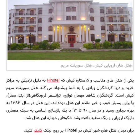
بانک، بیمه و سرمایه
مسکن و ساختمان
هتل های اروپایی کیش، هتل سورینت مریم
یکی از هتل های مناسب و 5 ستاره کیش که
Hihotel
به دلیل نزدیکی به مراکز
خرید و دریا گردشگران زیادی را به شما پیشنهاد می کند هتل سورینت مریم
کیش است. گردشگران شاهد مهمان نوازی، ترانسفر فرودگاهی(از ابتدا سفر)،
پذیرایی بسیار خوب و خیر مقدم این هتل بوده اند. این هتل در سال 1383 به
بهره برداری رسید و در سال 90 تا 92 با یک بازسازی اساسی به سبک معماری
باروک اروپایی و رنگ سفید باعث رشد شکوفایی دوباره این هتل شد.
برای دیدن هتل های شهر کیش در Hihotel بر روی لینک
کلیک
کنید.