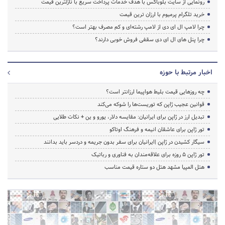
رونمایی از سایت بلوباکس با هدف خدمات پرداخت سریع با نازلترین قیمت
خرید تلگرام پرمیوم با ارزان ترین قیمت
چرا لامپ ال ای دی از لامپ رشته‌ای و کم مصرف بهتر است؟
چرا پنل های ال ای دی سقفی فروش خوبی دارند؟
اخبار مرتبط با حوزه
چه روزهایی قیمت بلیط هواپیما ارزانتر است؟
قوانین عجیب ژاپن که توریست‌ها را شوکه می‌کند
تبدیل ارز در ژاپن برای ایرانیان: مقایسه دلار، یورو و ین + نکات طلایی
تور ژاپن برای عاشقان انیمه و فرهنگ اوتاکو
سیگار کشیدن در ژاپن |ایرانیان برای سفر بدون جریمه و دردسر باید بدانند
تور ژاپن ۵ روزه برای علاقه‌مندان به فناوری و رباتیک
هتل المپیا مشهد هتل دو ستاره قیمت مناسب