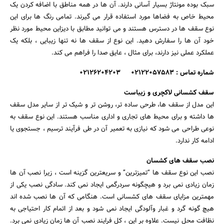
سبک بوده مونتاژ بسیار آسانی دارند. آن ها در همه مناطق با اضافه کردن یک
محیط خاص به فضاها مورد استفاده قرار می گیرند. تمامی رنگ ها برای این
نوع سقف ها در دسترس هستند و می توانید مطابق با دیزاین محیط مورد نظر
خود آن ها را سفارش دهید. این نوع از سقف ها نه تنها زیبایی ، بلکه یک
عملکرد عملی نیز دارند، برای مثال ، عایق صدا را فراهم می کند.
شماره تماس : 02122057583 02126204203
سقف کشسانی لاکچری و زیباست
این مدل از سقف ها، طرحی ساده تر، روشن تر و شیک تر از سایر مدل سقف
ها داشته و برای محیط های تجاری و اداری مناسب هستند. این نوع سقف به
نوعی طراحی می شود که نیازی به تعمیر آن در طی فرآیند ترسیم ، جستجوی یا
ادامه کار ندارد.
نصب سقف های کشسان
نصب این نوع سقف ها “تمیزترین” و سریعترین گزینه است ، زیرا نصب آن ها
زمان زیادی نمی برد و هیچگونه سردرگمی ایجاد نمی کند. سادگی نصب یکی از
مهمترین مزایای سقف های کشسانی است. هنگامی که آن ها نصب شده اند
هیچ گونه گرد و غبار وآلودگی ایجاد نمی شود و بعد از اتمام کار احتیاجی به
نظافت محل نیست. علاوه بر این ، کل فرایند نصب آن ها زمان زیادی نمی برد.