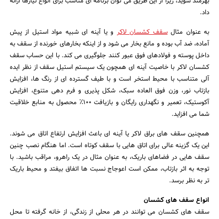
بهرمند شوید، زیرا از این طریق می توان برنامه ای مناسب برای انواع نیازها ارائه
داد.
به عنوان مثال
سقف کشسان لاکر
و یا آینه ای شبیه مواد استیل از پیش
آماده، ضد آب بوده و مانع بخار می شود و از اینکه بخارهای خورنده از سقف به
داخل پوسته و فولادهای فوق عبور کنند جلوگیری می کند. با این حساب سقف
کشسان لاکر با خاصیت آینه ای همچون یک سیستم استیل سقف از نظر ایده
آلی متناسب با محیط استخر است و با طیف گسترده ای از رنگ ها، افزایش
بازتاب نور، وزن فوق العاده سبک، شکل پذیری و فرم دهی متنوع، افزایش
آکوستیک، تعمیر و نگهداری رایگان و بازیافت 100٪ محصول به منابع خلاقیت
شما می افزاید.
همچنین سقف های براق لاکر یا آینه ای باعث افزایش ارتفاع اتاق می شوند.
این یک گزینه عالی برای اتاق هایی با سقف کوتاه است. اما هنگام نصب چنین
جستجو
سقف هایی در فضاهای باریک، به عنوان مثال در یک راهرو، مراقب باشید. با
توجه به اثر بازتاب، ممکن است اعوجاج نسبت ها اتفاق بیفتد و محیط باریک
تر به نظر برسد.
انواع سقف های کشسان
سقف های کشسان می توانند در هر محلی از زندگی، از خانه گرفته تا محل