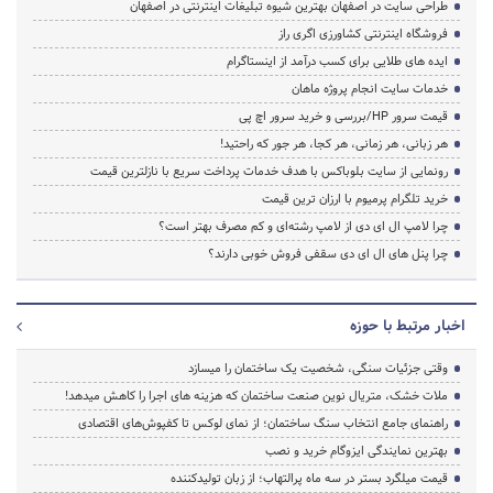
طراحی سایت در اصفهان بهترین شیوه تبلیغات اینترنتی در اصفهان
فروشگاه اینترنتی کشاورزی اگری راز
ایده های طلایی برای کسب درآمد از اینستاگرام
خدمات سایت انجام پروژه ماهان
قیمت سرور HP/بررسی و خرید سرور اچ پی
هر زبانی، هر زمانی، هر کجا، هر جور که راحتید!
رونمایی از سایت بلوباکس با هدف خدمات پرداخت سریع با نازلترین قیمت
خرید تلگرام پرمیوم با ارزان ترین قیمت
چرا لامپ ال ای دی از لامپ رشته‌ای و کم مصرف بهتر است؟
چرا پنل های ال ای دی سقفی فروش خوبی دارند؟
اخبار مرتبط با حوزه
وقتی جزئیات سنگی، شخصیت یک ساختمان را میسازد
ملات خشک، متریال نوین صنعت ساختمان که هزینه‌ های اجرا را کاهش میدهد!
راهنمای جامع انتخاب سنگ ساختمان؛ از نمای لوکس تا کفپوش‌های اقتصادی
بهترین نمایندگی ایزوگام خرید و نصب
قیمت میلگرد بستر در سه ماه پرالتهاب؛ از زبان تولیدکننده