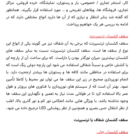
کار، استخر تجاری / خصوصی، بار و رستوران، نمایشگاه، خرده فروشی، مراکز
تجاری، فروشگاه ها، ویلاهای تفریحی و … مورد استفاده قرار بگیرند. همانطور
که گفته شد بنابر انتظار و نیازی که از آن ها دارید انواع مختلفی دارند که در
ادامه به بررسی هر یک خواهیم پرداخت.
سقف کشسان ترنسپرنت
سقف کشسان ترنسپرنت که برخی به آن شفاف نیز می گویند یکی از انواع این
نوع از سقف ها است. سقف کشسان ترنسپرنت نسبت به سایر سقف های
کشسان بیشترین میزان نورگذر بودن را داراست. که برای ساخت آن از پارچه ای
با کشش خاص و نسبتاً شفافی استفاده می شود این پارچه دوغی رنگ است که
برای استفاده در مناطقی مانند کافه ها و رستوران ها بیشتر ارجحیت دارد. با
انجام نورپردازی صحیح در زیر این سقف ها می توان نور محیط را کاملا تأمین
نمود. بهتر آن است که از سیستم های نورپردازی با فناوری های بروزتر و طول
عمر بالا استفاده کرد تا در طولانی مدت نیاز به تعمیر و نگهداری این سقف ها
وجود نداشته باشد. با ویژگی هایی مانند انعکاس نور کم و نور گذری بالا، اغلب
از نظر انتقال حس بصری و همچنین از نظر روشنایی LED ترجیح داده می شود.
سقف کشسان شفاف یا ترنسپرنت
سقف کشسان چاپی