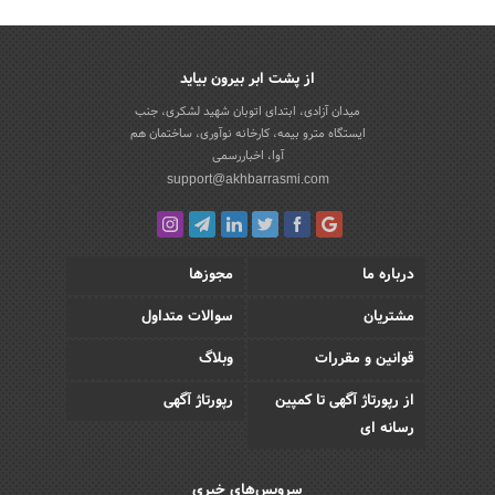
از پشت ابر بیرون بیاید
میدان آزادی، ابتدای اتوبان شهید لشکری، جنب
ایستگاه مترو بیمه، کارخانه نوآوری، ساختمان هم
آوا، اخباررسمی
support@akhbarrasmi.com
درباره ما
مجوزها
مشتریان
سوالات متداول
قوانین و مقررات
وبلاگ
از رپورتاژ آگهی تا کمپین
رپورتاژ آگهی
رسانه ای
سرویس‌های خبری