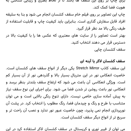
برای چاپ بر روی این سقف ها باشد تا از لحاظ بصری و زیبایی شناسی به
هویت فضا کمک کند.
چاپ این تصاویر بر روی فیلم خام سقف کشسان انجام می شود و بنا به سلیقه
افراد قابل سفارش گذاری است. بنابراین باید کیفیت چاپ و قابلیت استفاده از
طیف رنگی بالا مد نظر قرار گیرد.
بهتر است تصاویر را از سایت های معتبری که عکس ها را با کیفیت بالا در
دسترس قرار می دهند انتخاب کنید.
سقف کشسان چاپی
سقف کشسان لاکر یا آینه ای
این سقف کاذب Stretch Mirror یکی دیگر از انواع سقف های کشسان است.
خاصیت انعکاس نور در این متریال بسیار بالا و گذردهی نور از آن بسیار کم
است. ویژگی انعکاسی آن باعث می شود که ارتفاع سقف بلندتر بنظر برسد و
انعکاس نور باعث روشن تر شدن فضا می شود. برای اجرای این نوع سقف نیاز
به پیش آماده سازی خاصی نیست. دارای تنوع رنگی بالایی است و می توان
متناسب با طرح و رنگ و چیدمان فضا، رنگ مطلوب را انتخاب کرد. در پشت آن
نورپردازی انجام نمی پذیرد، چون خاصیت عبور نور ندارد و نصب آن راحت تر و
سریع تر از انواع دیگر سقف کشسان است.
می توان از فیبر نوری و کریستال در سقف کشسان لاکر استفاده کرد در این