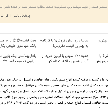
منتشر کننده را تایید می‌کند ولی مسئولیت صحت مطلب منتشر شده بر عهده ناشر اس
پروفایل ناشر
گزارش 
بهترین
ساینا داری برای فروش؟ با کارنامه
وقت تغییره
به بهترین قیمت بفروش!
بانک مو، موی طبیعی بکار
روش؟ با
هدیه 200 سوتی با اولین خرید از
ت بفروش!
گرمی،همین حالا ثبت نام کن
میلیون تخفیف فقط 3۵ میلیون 👀
 وارد کننده و عرضه کننده انواع سیم بکسل های فولادی و استیل در سایز های م
ی، سیم بکسل نتاب، سیم بکسل های معدنی، سیم بکسل جرثقیل و حفاری و سیم ب
ه انواع زنجیر بار فولادی و زنجیر استیل و کلیه اتصالات سیم بکسل و زنجیر در گرید ه
G80 و گرید استیل 304 و 316. مرکز تخصصی واردات کلیه اتصالات استیل سیم بکسل و زنجیر انواع قلا
استیل، مهارکش استیل، بست فولادی استی