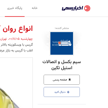
اخبار
خانه
پایگاه خبری
رسمی
-
انواع روان 
منتشر کننده:
اخبار
چهارشنبه 00/8/05
،
تهران
تایید
گریس با ویسکوزیته بالاتر 
شده
اغلب با گریس به بازار عر
شرکت‌ها،
سیم بکسل و اتصالات
سازمان‌ها
استیل تکین
و
صفحه رسمی
روابط
عمومی‌ها
دنبال کنید