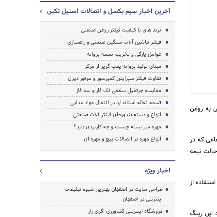
آخرین اخبار سیم بکسل و اتصالات استیل تکین
برند های با کیفیت فیلتر روغن صنعتی
فیلتر ماشین آلات سنگین صنعتی و راهسازی
عوامل پارگی و تخریب تسمه پروانه
مبنای تولید پروانه پمپ گریز از مرکز
جستجو
تفاوت فیلتر سپرایتور کمپرسور و موتور دیزل
مقایسه جرثقیل سقفی تک فاز و سه فاز
تسمه نقاله استاندارد در انتقال مواد غذایی
س به روغن
انواع و دسته بندی‌های فیلتر آلات صنعتی
مهره سر بسته چیست و چه کاربردی دارد؟
اعی که در
انواع مهره در اتصالات پیچ و مهره ای
حالت نیمه
اخبار ویژه
ستفاده از
طراحی سایت در اصفهان بهترین شیوه تبلیغات
اینترنتی در اصفهان
فروشگاه اینترنتی کشاورزی اگری راز
 این رینگ