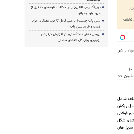
دوزینگ پمپ اتاترون یا اینجکتا؟ مقایسه‌ای که قبل از
ت.
خرید باید بخوانید
تخلف
سیل پات چیست؟ بررسی کامل کاربرد، عملکرد، مزایا،
قیمت و خرید سیل پات
بررسی نقش دستگاه نورد در افزایش کیفیت و
بهره‌وری برای کارخانه‌های صنعتی
😍😍 با 10 میلیون و هر
بلفاروپلاستی پلک پایین با ۱۰
ختلف شامل
کسل روکش
ای فولادی
ب استیل، شگل
ل، انواع حلقه و اتصال زنجیر استیل در دو گرید 304 و 316 و در سایز های