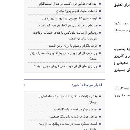
ایده های طلایی برای کسب درآمد از اینستاگرام
برای تعلیق
خدمات سایت انجام پروژه ماهان
قیمت سرور HP/بررسی و خرید سرور اچ پی
وب می شود
هر زبانی، هر زمانی، هر کجا، هر جور که راحتید!
اتری سوخته
رونمایی از سایت بلوباکس با هدف خدمات پرداخت
سریع با نازلترین قیمت
خرید تلگرام پرمیوم با ارزان ترین قیمت
ه پتاسیم،
چرا لامپ ال ای دی از لامپ رشته‌ای و کم مصرف بهتر
ای کاربری
است؟
ط محیطی و
چرا پنل های ال ای دی سقفی فروش خوبی دارند؟
گی بسیاری
اخبار مرتبط با حوزه
 هستند که
سب تری را
وقتی جزئیات سنگی، شخصیت یک ساختمان را
میسازد
عوامل موثر بر قیمت لوله گالوانیزه
عوامل موثر بر قیمت بلبرینگ صنعتی
قیمت میلگرد بستر در سه ماه پرالتهاب؛ از زبان
تولیدکننده