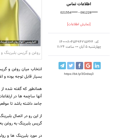
اطلاعات تماس
-
021554*****
091228*****
[نمایش اطلاعات]
کد: 140008045494215364
چهارشنبه 5 آبان 00 ساعت 11:24
روغن و گریس بلبرینگ و ی
انتخاب میان روغن و گریس
https://bit.ly/3Grdsq3
بسیار قابل توجه بوده و اغ
همانطور که گفته شده از 
آنها ساچمه ها در ارتفاعا
جامد داشته باشد تا موقعی
از این رو در اتصال بلبرین
گریس بلبرینگ به روغن ب
در مورد بلبرینگ ها و رو