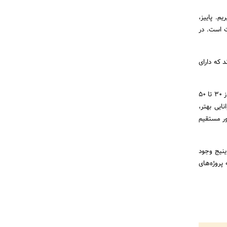
م. پاییز،
ت است. در
اب کردند که دارای
میجر می گوید: “آنها برای یک محیط مطلوب در فضای باز بهینه شده اند و می توانند در طول سال، درجه حرارت از 30 تا 50
ایی بهتر،
ور مستقیم
ینیج وجود
ه پروژه‌های