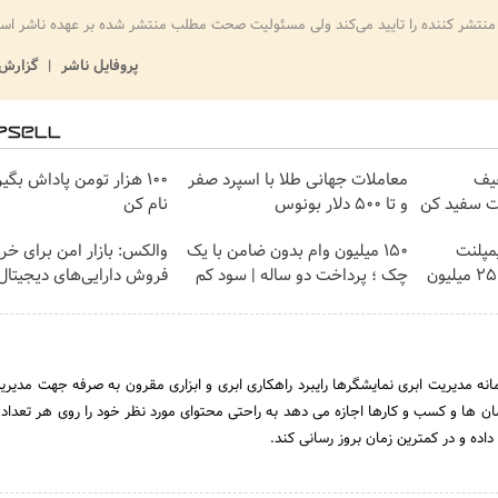
منتشر کننده را تایید می‌کند ولی مسئولیت صحت مطلب منتشر شده بر عهده ناشر اس
پروفایل ناشر
گزارش 
40٪تخفیف
معاملات جهانی طلا با اسپرد صفر
100 هزار تومن پاداش بگی
یت سفید کن
و تا ۵۰۰ دلار بونوس
نام کن
مپلنت
150 میلیون وام بدون ضامن با یک
والکس: بازار امن برای خری
تهران سر بزنید ! | فقط ۲۵ میلیون
چک ؛ پرداخت دو ساله | سود کم
فروش دارایی‌های دیجیتال
مانه مدیریت ابری نمایشگرها رایبرد راهکاری ابری و ابزاری مقرون به صرفه جهت مدیری
 ها و کسب و کارها اجازه می دهد به راحتی محتوای مورد نظر خود را روی هر تعداد 
اده و در کمترین زمان بروز رسانی کند.