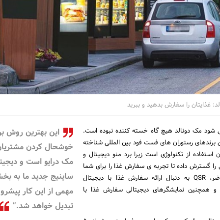
د: غذایتان را سفارش بدهید و ببرید
 شود مک دونالد هیچ گاه خسته کننده نبوده است.
این بهترین روش بر
زرگترین برندهای رستوران های فست فود بین المللی شناخته
خوشحال کردن مشتریان
 استفاده از تکنولوژی است زیرا برد منو دیجیتال و
مک درایو است و دیجیت
 گسترش داده تا تجربه ی سفارش غذا را برای شما
ساینیج جدید ما به بخ
بهبود ببخشد. درحال حاضر، QSR به دنبال ارائه سفارش غذا با دیجیتال
و همچنین نمایشگرهای دیجیتالی سفارش غذا با
مهمی از این کار پیشرو
تبدیل خواهد شد.”