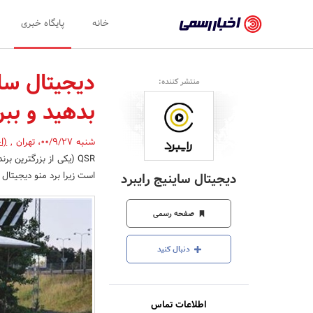
اخبار
خانه
پایگاه خبری
رسمی
-
دیجیتال سا
منتشر کننده:
اخبار
بدهید و ببر
تایید
شده
شنبه 00/9/27
،
تهران
,
(ا
QSR (یکی از بزرگترین
شرکت‌ها،
است زیرا برد منو دیجیتال
دیجیتال ساینیج رایبرد
سازمان‌ها
و
صفحه رسمی
روابط
دنبال کنید
عمومی‌ها
اطلاعات تماس