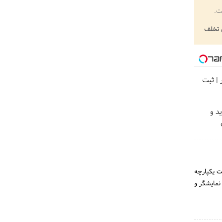
ت.
تخلف
ر | ثبت
د و
ت یکپارچه
نمایشگر و