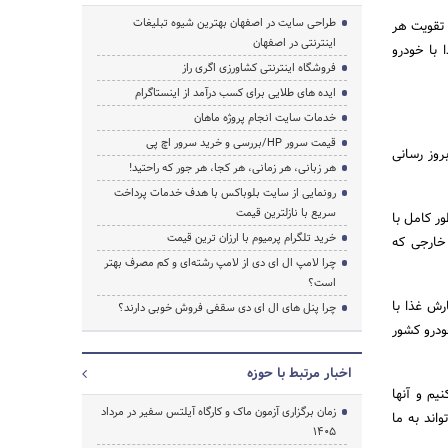
طراحی سایت در اصفهان بهترین شیوه تبلیغات
 تقویت هر
اینترنتی در اصفهان
 با خودرو
فروشگاه اینترنتی کشاورزی اگری راز
ایده های طلایی برای کسب درآمد از اینستاگرام
خدمات سایت انجام پروژه ماهان
قیمت سرور HP/بررسی و خرید سرور اچ پی
 پلیر Tizen و نرم افزار دیجیتال ساینیج VA Drive Smart برای بروز رسانی
هر زبانی، هر زمانی، هر کجا، هر جور که راحتید!
رونمایی از سایت بلوباکس با هدف خدمات پرداخت
سریع با نازلترین قیمت
 آماده شده است تا به طور کامل با
خرید تلگرام پرمیوم با ارزان ترین قیمت
خارجی که
چرا لامپ ال ای دی از لامپ رشته‌ای و کم مصرف بهتر
است؟
فارش غذا با
چرا پنل های ال ای دی سقفی فروش خوبی دارند؟
تا سال 2020 کل سفارش غذا با خودرو کشور
اخبار مرتبط با حوزه
 ای می گوید: “ما مدتهاست با Visual Art کار می کنیم و آنها
زمان برگزاری آزمون ماک و کارگاه آیلتس سفیر در مرداد
اند به ما
1405