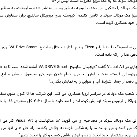
سفارش غذا با خودرو مک دونالد سوئد که به مک درایو معروف است، بیش از 50
 دونالد را تشکیل می دهد. با توجه به خبر رسمی منتشر شده مطبوعات، به منظور
خیرا مک دونالد سوئد با تامین کننده کیوسک های دیجیتال ساینیج برای سفارش غذا
 خود همکاری کرده است.
QSR نمایشگرهای 55 اینچی سامسونگ با مدیا
 غذا را ارائه داده است.
پنتوس میجر مدیر واحد تجاری در Visual Art گفت “دیجیتال ساینیج VA DRIVE Smart
 به روزرسانی قیمت، مدت نمایش محصول، تمام شدن موجودی محصول و سایر منابع 
 دهد، از جمله شرایط آب و هوایی را به نمایش بگذارد.”
Visual A از سال 2006 با شعب مک دونالد در سراسر اروپا همکاری می کند. این شرکت ها تا کنون منوی س
خودرو را در دو مکان در اکرزبراگا و لینورتن سوئد آزمایش کرده اند و قصد دارند 
ریکارد برتولد، رهبر دیجیتالی مک دونالد سوئد در مصاحبه
ک می کنند و می توانند ما را به شکلی خوب به چالش بکشند. راه حل های آنها می تو
را برای مشتریان خود ایجاد کرده و ارزش واقعی کسب و کار را ایجاد کنیم.”