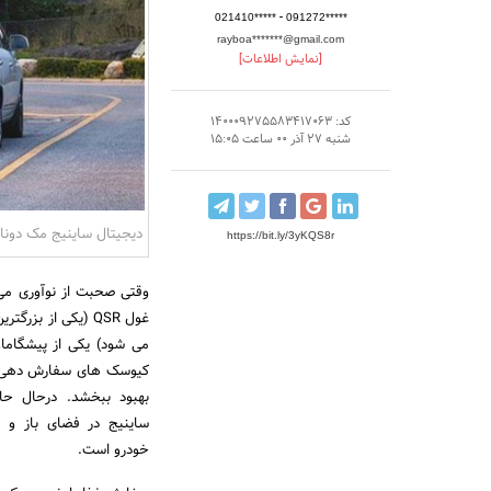
-
021410*****
091272*****
rayboa*******@gmail.com
[نمایش اطلاعات]
کد: 140009275583417063
شنبه 27 آذر 00 ساعت 15:05
دیجیتال ساینیج مک دونال
https://bit.ly/3yKQS8r
وقتی صحبت از نوآوری می
غول QSR (یکی از ب
می شود) یکی از پیشگامان
کیوسک های سفارش دهی را
ساینیج در فضای باز و 
خودرو است.