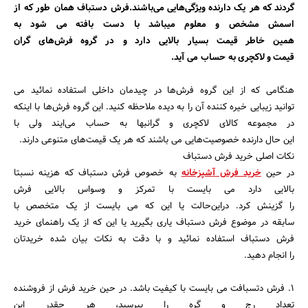
گردند که هر یک دارنده ویژگی‌هایی می‌باشند.فرش دستباف همان طور که از
اسمش مشخص و معلوم میباشد با دست بافته می شود به
همین خاطر قیمت بسیار بالایی دارد و در گروه فرش‌های گران
قیمت و لاکچری به حساب می آید.
هنگامی که از این گروه فرش‌ها در چیدمان داخلی استفاده نمائید می
توانید زیبایی خیره کننده آن را به دیده ملاحظه کنید. این گروه فرش‌ها با اینکه
در مجموعه کالای لاکچری و گرانبها به حساب می‌ایند ولی با
این حال دارنده خصوصیت‌هایی می باشند که هر یک قیمت‌های متنوعی دارند.
نکات اصلی خرید فرش دستباف
در حین
خرید فرش آشپزخانه
به خصوص فرش دستباف که هزینه نسبتا
بالایی دارد می بایست با تمرکز و وسواس بالایی فرش
را گزینش کرد. در‌این‌حالت‌ یا این که می بایست از یک متخصص با
سابقه در موضوع فرش دستباف یاری بگیرید یا این که از یک راهنمای خرید
فرش دستباف استفاده نمائید و با دقت به نکات بیان شده خریدتان
را انجام دهید.
1. فرش دتسبافت می بایست با کیفیت باشد. در حین خرید فرش از فروشنده
تعداد رج و گره را بپرسید، هر چقدر این