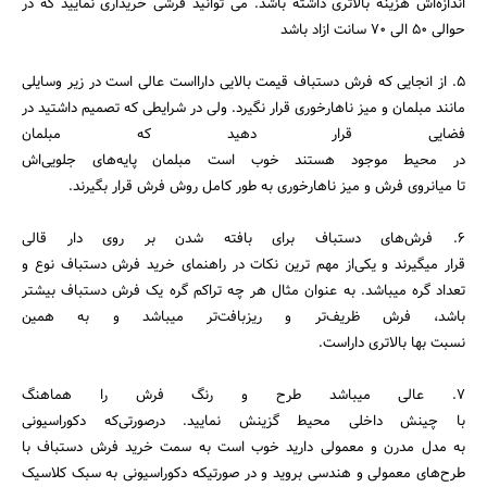
اندازه‌اش هزینه بالاتری داشته باشد. می توانید فرشی خریداری نمایید که در
حوالی 50 الی 70 سانت ازاد باشد
5. از انجایی که فرش دستباف قیمت بالایی دارااست عالی است در زیر وسایلی
مانند مبلمان و میز ناهارخوری قرار نگیرد. ولی در شرایطی که تصمیم داشتید در
فضایی قرار دهید که مبلمان
در محیط موجود هستند خوب است مبلمان پایه‌های جلویی‌اش
تا میانروی فرش و میز ناهارخوری به طور کامل روش فرش قرار بگیرند.
6. فرش‌های دستباف برای بافته شدن بر روی دار قالی
قرار میگیرند و یکی‌از مهم ترین نکات در راهنمای خرید فرش دستباف نوع و
تعداد گره میباشد. به عنوان مثال هر چه تراکم گره یک فرش دستباف بیشتر
باشد، فرش ظریف‌تر و ریزبافت‌تر میباشد و به همین
نسبت بها بالاتری داراست.
7. عالی میباشد طرح و رنگ فرش را هماهنگ
با چینش داخلی محیط گزینش نمایید. در‌صورتی‌که دکوراسیونی
به مدل مدرن و معمولی دارید خوب است به سمت خرید فرش دستباف با
طرح‌های معمولی و هندسی بروید و در صورتیکه دکوراسیونی به سبک کلاسیک