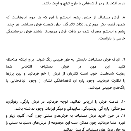
دارید انتخابتان در فرش‌هایی با طرح ترنج و لچک باشد.
8. فرش دستباف از جنس پشم، ابریشم یا این که هر دوی این‌هاست که
همین قضیه یکی مهم ترین نکات تاثیرگذار برای کیفیت فرش میباشد. هر چقدر
پشم و ابریشم مصرف شده در بافت فرش مرغوب‌تر باشند فرش درخشندگی
خاصی را دارااست.
9. الیاف فرش دستبافت بایستی به طور طبیعی رنگ شوند. برای اینکه ملاحظه
کنید این مورد در فرش دستباف انتخابی شما
رعایت شد‌ه‌است خوب است کناره‌ای از فرش را خم فرمائید و بین پرزها
را نظارت فرمایید. وجود پاره ای ناهماهنگی نشان از وجود الیاف‌هایی با
رنگ‌های طبیعی میباشد.
10. قدمت فرش را ارزیابی نمائید. توجه فرمائید در فرش پارگی، رفوگری،
سوختگی، پاره گی، پوشیدگی، ساییدگی و دیگر ایرادات وجود نداشته باشد.
11. در حین خرید فرش دستباف به فرش‌های سنتی چون گبه، گلیم، زیلو و
غیره اعتنا فرمائید چون ممکن است این مجموعه از فرش‌های دستباف سنتی را
به جای فرش‌های دستباف گزینش نمائید