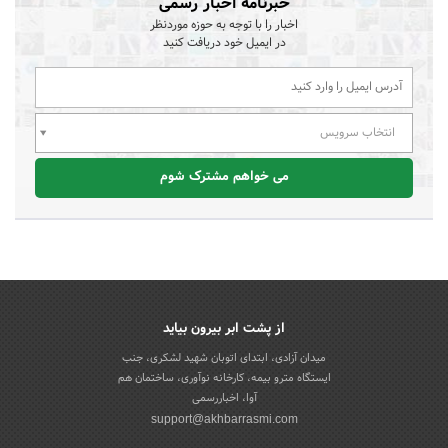
خبرنامه اخبار رسمی
اخبار را با توجه به حوزه موردنظر
در ایمیل خود دریافت کنید
انتخاب سرویس
می خواهم مشترک شوم
از پشت ابر بیرون بیاید
میدان آزادی، ابتدای اتوبان شهید لشکری، جنب
ایستگاه مترو بیمه، کارخانه نوآوری، ساختمان هم
آوا، اخباررسمی
support@akhbarrasmi.com