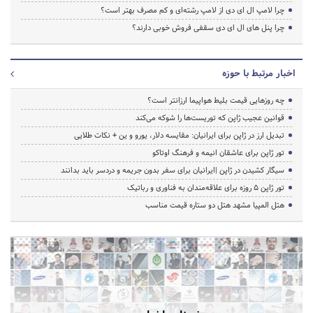
چرا لامپ ال ای دی از لامپ رشته‌ای و کم مصرف بهتر است؟
چرا پنل های ال ای دی سقفی فروش خوبی دارند؟
اخبار مرتبط با حوزه
چه روزهایی قیمت بلیط هواپیما ارزانتر است؟
قوانین عجیب ژاپن که توریست‌ها را شوکه می‌کند
تبدیل ارز در ژاپن برای ایرانیان: مقایسه دلار، یورو و ین + نکات طلایی
تور ژاپن برای عاشقان انیمه و فرهنگ اوتاکو
سیگار کشیدن در ژاپن |ایرانیان برای سفر بدون جریمه و دردسر باید بدانند
تور ژاپن ۵ روزه برای علاقه‌مندان به فناوری و رباتیک
هتل المپیا مشهد هتل دو ستاره قیمت مناسب