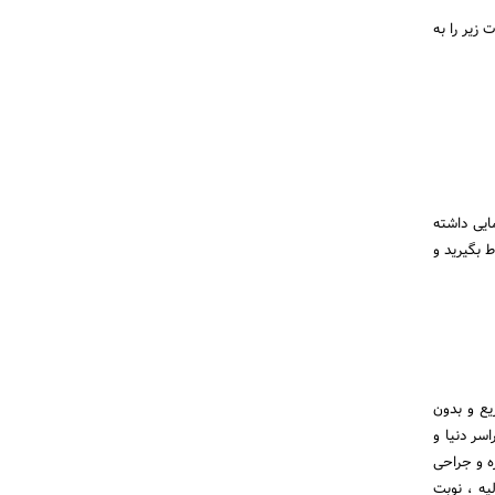
ت زیر را به
ایی داشته
، ارسال پیام در واتس اپ، تلگرام و یا اینستاگرام با مشاورین پزشک 24 ارتباط بگیرید و
یت اولیه سریع و بدون
سر دنیا و
ه و جراحی
یه ، نوبت