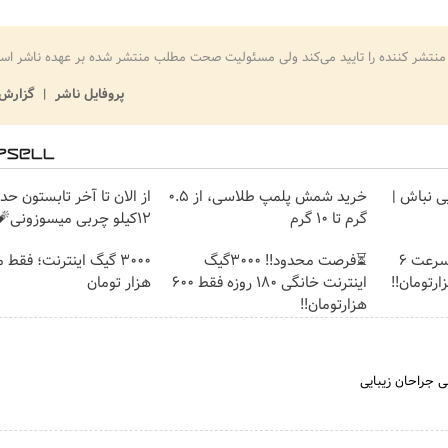
منتشر کننده را تایید می‌کند ولی مسئولیت صحت مطلب منتشر شده بر عهده ناشر اس
پروفایل ناشر
گزارش 
یی نباش |
خرید شمش پلمپ طلاسی، از ۰.۵
از الان تا آخر تابستون حد
گرم تا ۱۰ گرم
12کیلو چربی میسوزونی🧨
☄️3000گیگ اینترنت پرسرعت 6
⏳فرصت محدود!! 3000گیگ
اینترنت خانگی 180 روزه فقط 600
هزار تومان
هزارتومان!!
 جراحان زیبایی