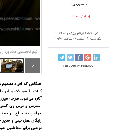
094220*****
[نمایش اطلاعات]
کد: 140012085734816623
یک‌شنبه 8 اسفند 00 ساعت 10:30
تیم تخصصی مشاوره رایگ
https://bit.ly/3t8gUQC
هنگامی که افراد تصمیم می
کنند، با سوالات و ابهام
آنان می‌شود. هرچه میزا
استرس و ترس وی کمتر می
جراحی به جراح مراجعه 
رایگان عمل بینی و سایر ج
توجهی برای مخاطبین خود 