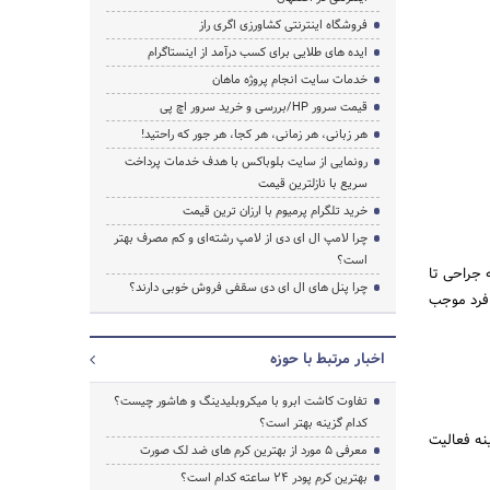
فروشگاه اینترنتی کشاورزی اگری راز
ایده های طلایی برای کسب درآمد از اینستاگرام
خدمات سایت انجام پروژه ماهان
قیمت سرور HP/بررسی و خرید سرور اچ پی
هر زبانی، هر زمانی، هر کجا، هر جور که راحتید!
رونمایی از سایت بلوباکس با هدف خدمات پرداخت
سریع با نازلترین قیمت
خرید تلگرام پرمیوم با ارزان ترین قیمت
چرا لامپ ال ای دی از لامپ رشته‌ای و کم مصرف بهتر
است؟
 جراحی تا
چرا پنل های ال ای دی سقفی فروش خوبی دارند؟
 فرد موجب
اخبار مرتبط با حوزه
تفاوت کاشت ابرو با میکروبلیدینگ و هاشور چیست؟
کدام گزینه بهتر است؟
ه فعالیت
معرفی 5 مورد از بهترین کرم های ضد لک صورت
بهترین کرم پودر 24 ساعته کدام است؟