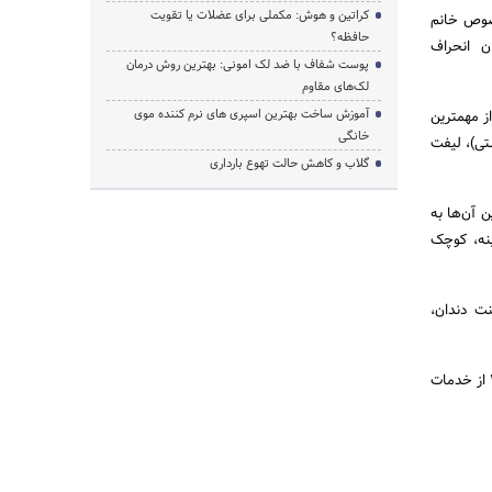
کراتین و هوش: مکملی برای عضلات یا تقویت
خصوص خانم
حافظه؟
 انحراف
پوست شفاف با ضد لک امونی: بهترین روش درمان
لک‌های مقاوم
آموزش ساخت بهترین اسپری های نرم‌ کننده موی
ز مهمترین
خانگی
ستی)، لیفت
گلاب و کاهش حالت تهوع بارداری
 آن‌ها به
ینه، کوچک
نت دندان،
اگر فرد قصد انجام هرکدام از خدمات زیبایی مذکور را داشته باشد می‌تواند با برقراری ارتباط با مشاورین پزشک 24 از خدمات