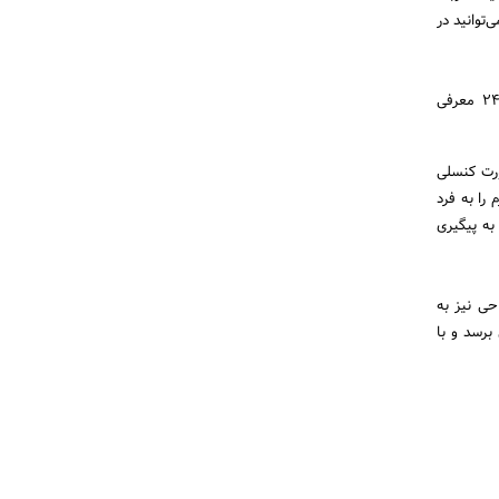
افت خدمات داشته باشید ممکن است چندین ماه طول بکشد، اما با کمک تیم پزشک 24 می‌توانید در
ویزیت اولیه بیماران برای برخی از پزشکان که توسط مجموعه پزشک 24 معرفی
کرده باشد، در صورت کنسلی
‌های لازم را به فرد
به پیگیری
لی بعد از جراحی نیز به
رد به حداقل برسد و با