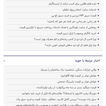
ایده های طلایی برای کسب درآمد از اینستاگرام
خدمات سایت انجام پروژه ماهان
قیمت سرور HP/بررسی و خرید سرور اچ پی
هر زبانی، هر زمانی، هر کجا، هر جور که راحتید!
رونمایی از سایت بلوباکس با هدف خدمات پرداخت سریع با نازلترین قیمت
خرید تلگرام پرمیوم با ارزان ترین قیمت
چرا لامپ ال ای دی از لامپ رشته‌ای و کم مصرف بهتر است؟
چرا پنل های ال ای دی سقفی فروش خوبی دارند؟
اخبار مرتبط با حوزه
وقتی جزئیات سنگی، شخصیت یک ساختمان را میسازد
عوامل موثر بر قیمت لوله گالوانیزه
عوامل موثر بر قیمت بلبرینگ صنعتی
قیمت میلگرد بستر در سه ماه پرالتهاب؛ از زبان تولیدکننده
دوزینگ پمپ اتاترون یا اینجکتا؟ مقایسه‌ای که قبل از خرید باید بخوانید
سیل پات چیست؟ بررسی کامل کاربرد، عملکرد، مزایا، قیمت و خرید سیل پات
بررسی نقش دستگاه نورد در افزایش کیفیت و بهره‌وری برای کارخانه‌های صنعتی