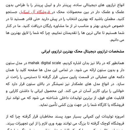
انواع ترازوی های دیجیتالی ساده، پرینتر دار و لیبل پرینتر را با طراحی بدون
علمک و علمک دار در بین محصولات محک در
فروشگاه آل اسکیل
جستجو
کنید. مطمئن باشید که بهترین انتخاب را در پیش دارید حتی قادر هستید تا در
خصوص خریدی بهتر و مناسب تر از ما مشاوره رایگان دریافت کنید. ما در کنار
شما هستیم تا عالی ترین ها را تقدیمتان نماییم، چرا که شما را لایق بهترین ها
می دانیم.
مشخصات ترازوی دیجیتال محک بهترین ترازوی ایرانی
همانطور که در بالا نیز بدان اشاره کردیم، mahak digital scale در مدل ستون
جستجو
دار و بدون ستون ارائه می شود. در تمامی این مدل ها صفحه کلید یا همان
دکمه های عملیاتی در قسمت پایین سینی قرار گرفته تا دسترسی را راحت تر
سازد. در انواع مدل های علمکدار نیز نمیشگر در بالای ستون قرار دارد که
خوانایی را برای کاربر آسان تر می کند. این محصول ایرانی با داشتن کارایی و
قابلیت های فوق، از برترین تولیدات داخلی شناخته می شود که می تواند نیاز
فروشگاه یا کارگاه شما را در جهت وزن کشی تأمین نماید.
امروزه تولیدات این کمپانی بسیار مورد پسند مخاطبان قرار گرفته چرا که از
فروشگاه کوچک گرفته تا بزرگ می توانند بهره وری لازم را از این تجهیزات ببرند.