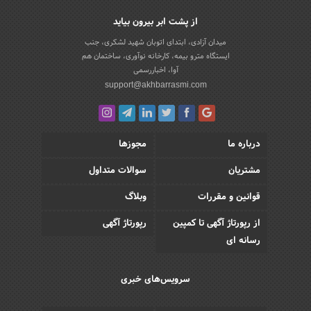
از پشت ابر بیرون بیاید
میدان آزادی، ابتدای اتوبان شهید لشکری، جنب
ایستگاه مترو بیمه، کارخانه نوآوری، ساختمان هم
آوا، اخباررسمی
support@akhbarrasmi.com
درباره ما
مجوزها
مشتریان
سوالات متداول
قوانین و مقررات
وبلاگ
از رپورتاژ آگهی تا کمپین
رپورتاژ آگهی
رسانه ای
سرویس‌های خبری