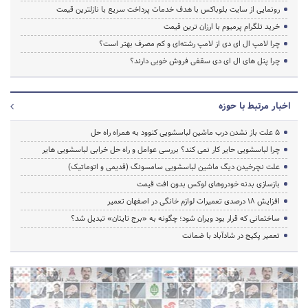
رونمایی از سایت بلوباکس با هدف خدمات پرداخت سریع با نازلترین قیمت
خرید تلگرام پرمیوم با ارزان ترین قیمت
چرا لامپ ال ای دی از لامپ رشته‌ای و کم مصرف بهتر است؟
چرا پنل های ال ای دی سقفی فروش خوبی دارند؟
اخبار مرتبط با حوزه
5 علت باز نشدن درب ماشین لباسشویی کنوود به همراه راه حل
چرا لباسشویی حایر کار نمی کند؟ بررسی عوامل و راه حل خرابی لباسشویی هایر
علت نچرخیدن دیگ ماشین لباسشویی سامسونگ (قدیمی و اتوماتیک)
بازسازی بدنه خودروهای لوکس بدون افت قیمت
افزایش ۱۸ درصدی تعمیرات لوازم خانگی در اصفهان تعمیر
ساختمانی که قرار بود ویران شود؛ چگونه به «برج تایتان» تبدیل شد؟
تعمیر پکیج در شادآباد با ضمانت