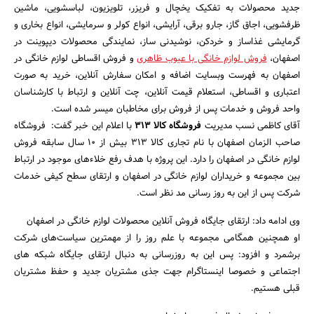
جدید محصولات به تفکیک یخچال و فریزر، تلویزیون، لباسشویی، ماشین
ظرفشویی، اجاق گاز، جارو برقی، آرایشی، انواع کولر و سرمایشی، انواع بخاری و
گرمایشی غذاساز و خردکن، نوشیدنی ساز، نمایندگی محصولات دیپوینت در
اصفهان،
فروش لوازم خانگی با عیوب ظاهری
و فروش اقساطی لوازم خانگی در
اصفهان به فهرست وبسایت اضافه و امکان سفارش آنلاین، خرید به صورت
اعتباری و اقساطی، استعلام قیمت آنلاین، چت آنلاین و ارتباط با کارشناسان
واحد فروش و خدمات پس از فروش برای مخاطبان میسر شده است.
آقای کاظمی نسب مدیریت
فروشگاه کالا 313
با اعلام این خبر گفت: فروشگاه
جستجو
صاحب الزمان اصفهان با نام تجاری کالا 313 بیش از 10 سال سابقه فروش
لوازم خانگی در اصفهان را دارد. این پروژه با هدف رفع خلاءهای موجود در ارتباط
بین مجموعه و خریداران لوازم خانگی در اصفهان و ارتقای سطح کیفی خدمات
شرکت پس از این به روز رسانی مد نظر است.
وی ادامه داد: ارتقای جایگاه فروش آنلاین محصولات لوازم خانگی در اصفهان
او همچنین همگامی مجموعه با علم روز را از مهمترین سیاست‌های شرکت
برشمرد و افزود: پس این به روزرسانی به دنبال ارتقای جایگاه شبکه های
اجتماعی و خصوصا اینستاگرام جهت جذی مشتریان جدید و حفظ مشتریان
قبلی هستیم.