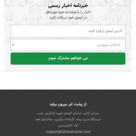
خبرنامه اخبار رسمی
اخبار را با توجه به حوزه موردنظر
در ایمیل خود دریافت کنید
انتخاب سرویس
می خواهم مشترک شوم
از پشت ابر بیرون بیاید
میدان آزادی، ابتدای اتوبان شهید لشکری، جنب
ایستگاه مترو بیمه، کارخانه نوآوری، ساختمان هم
آوا، اخباررسمی
support@akhbarrasmi.com