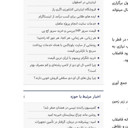
اینترنتی در اصفهان
ل برگزاری
مال میتواند
فروشگاه اینترنتی کشاورزی اگری راز
ایده های طلایی برای کسب درآمد از اینستاگرام
خدمات سایت انجام پروژه ماهان
قیمت سرور HP/بررسی و خرید سرور اچ پی
هر زبانی، هر زمانی، هر کجا، هر جور که راحتید!
در قطر با
رونمایی از سایت بلوباکس با هدف خدمات پرداخت
 نیازی به
سریع با نازلترین قیمت
ود فاضلاب
خرید تلگرام پرمیوم با ارزان ترین قیمت
د.
چرا لامپ ال ای دی از لامپ رشته‌ای و کم مصرف بهتر
است؟
چرا پنل های ال ای دی سقفی فروش خوبی دارند؟
 جمع آوری
اخبار مرتبط با حوزه
 زیر زمین
کمیسیون راننده تپسی در همدان صفر شد!
روشن ماند چراغ بیمارستان خیریه امید
نه فاضلاب
امید؛ پیشرفته در درمان، گرفتار در تأمین تجهیزات
ن و نقاطی
بیماران مبتلا به سرطان