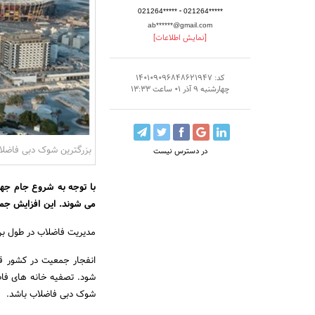
-
021264*****
021264*****
ab******@gmail.com
[نمایش اطلاعات]
کد: 140109096848621947
چهارشنبه 9 آذر 01 ساعت 13:33
بزرگترین شوک دبی فاضلاب 
در دسترس نیست
می شوند. این افزایش جم
مدیریت فاضلاب در طول برگزا
انفجار جمعیت در کشور قط
شود. تصفیه خانه های فا
شوک دبی فاضلاب باشد.