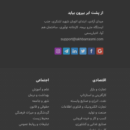
از پشت ابر بیرون بیاید
میدان آزادی، ابتدای اتوبان شهید لشکری، جنب
ایستگاه مترو بیمه، کارخانه نوآوری، ساختمان هم
آوا، اخباررسمی
support@akhbarrasmi.com
اقتصادی
اجتماعی
تجارت و بازار
علم و آموزش
کارآفرینی و استارتاپ
بهداشت و درمان
نفت، انرژی و صنایع وابسته
شهر و جامعه
تجارت الکترونیک و فناوری اطلاعات
حقوقی و قانون
صنعت و تولید
گردشگری و میراث فرهنگی
کسب و کار و خرده فروشی
محیط زیست
صنایع غذایی و کشاورزی
تبلیغات و روابط عمومی
کار و استخدام