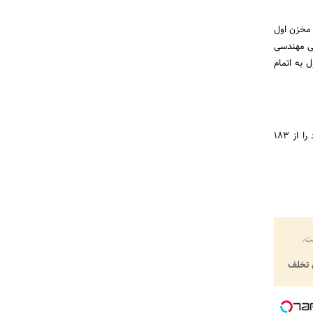
 مخزن اول
حی مهندسی
 به اتمام
در گزارشی تایید شده است قطر در نظر دارد که در یک پروژه بزرگ تصفیه فاضلاب ظرفیت تصفیه فاضلاب خود را از 183
ت.
تخلف