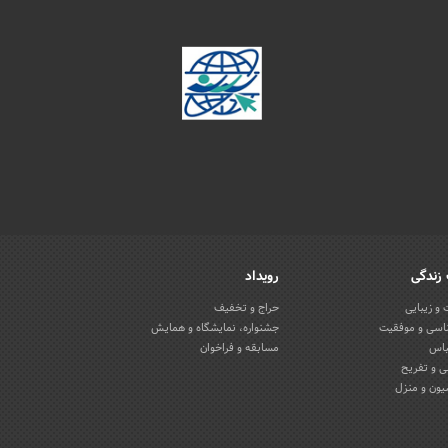
زندگی
رویداد
و زیبایی
حراج و تخفیف
اسی و موفقیت
جشنواره، نمایشگاه و همایش
باس
مسابقه و فراخوان
 و تفریح
یون و منزل