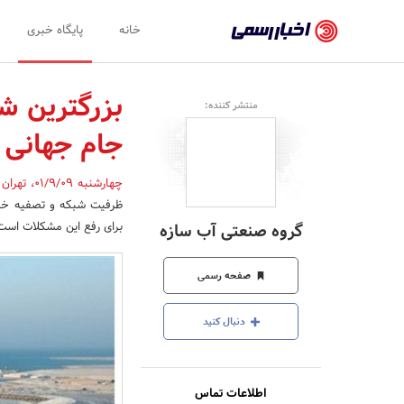
اخبار
خانه
پایگاه خبری
رسمی
-
بزرگترین ش
منتشر کننده:
اخبار
جام جهانی 2022
تایید
شده
چهارشنبه 01/9/09
،
تهران
ظرفیت شبکه و تصفیه خان
شرکت‌ها،
برای رفع این مشکلات است
گروه صنعتی آب سازه
سازمان‌ها
و
صفحه رسمی
روابط
دنبال کنید
عمومی‌ها
اطلاعات تماس