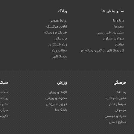
سایر بخش ها
وبلاگ
درباره ما
روابط عمومی
مجوزها
آنلاین مارکتینگ
مشتریان اخبار رسمی
خبرنگاری و رسانه
سوالات متداول
برندسازی
قوانین
ویژه خبرنگاران
از رپورتاژ آگهی تا کمپین رسانه ای
مطالب ویژه
رپورتاژ آگهی
فرهنگی
ورزش
سبک 
رسانه‌ها
تازه‌های ورزش
سلامت 
نشریات و کتاب
مکان‌های ورزشی
روانشن
سینما و تئاتر
تجهیزات ورزشی
مد و ل
موسیقی
باشگاه‌ها
سرگرمی
هنرهای تجسمی
دکوراس
صنایع دستی