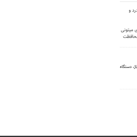
د و
ی میتونی
محافظت
ژ، دستگاه