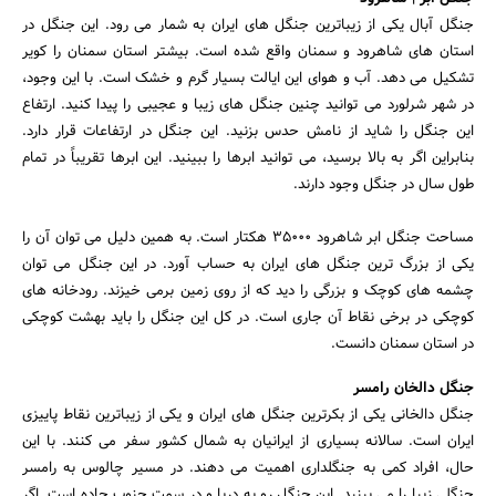
جنگل آبال یکی از زیباترین جنگل های ایران به شمار می رود. این جنگل در
استان های شاهرود و سمنان واقع شده است. بیشتر استان سمنان را کویر
تشکیل می دهد. آب و هوای این ایالت بسیار گرم و خشک است. با این وجود،
در شهر شرلورد می توانید چنین جنگل های زیبا و عجیبی را پیدا کنید. ارتفاع
این جنگل را شاید از نامش حدس بزنید. این جنگل در ارتفاعات قرار دارد.
بنابراین اگر به بالا برسید، می توانید ابرها را ببینید. این ابرها تقریباً در تمام
طول سال در جنگل وجود دارند.
مساحت جنگل ابر شاهرود 35000 هکتار است. به همین دلیل می توان آن را
یکی از بزرگ ترین جنگل های ایران به حساب آورد. در این جنگل می توان
چشمه های کوچک و بزرگی را دید که از روی زمین برمی خیزند. رودخانه های
کوچکی در برخی نقاط آن جاری است. در کل این جنگل را باید بهشت ​​کوچکی
در استان سمنان دانست.
جنگل دالخان رامسر
جنگل دالخانی یکی از بکرترین جنگل های ایران و یکی از زیباترین نقاط پاییزی
ایران است. سالانه بسیاری از ایرانیان به شمال کشور سفر می کنند. با این
حال، افراد کمی به جنگلداری اهمیت می دهند. در مسیر چالوس به رامسر
جنگلی زیبا را می بینید. این جنگل رو به دریا و در سمت جنوب جاده است. اگر