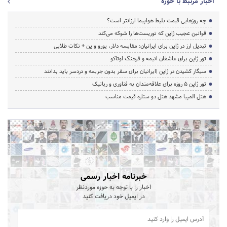
اخبار مرتبط با حوزه
چه روزهایی قیمت بلیط هواپیما ارزانتر است؟
قوانین عجیب ژاپن که توریست‌ها را شوکه می‌کند
تبدیل ارز در ژاپن برای ایرانیان: مقایسه دلار، یورو و ین + نکات طلایی
تور ژاپن برای عاشقان انیمه و فرهنگ اوتاکو
سیگار کشیدن در ژاپن |ایرانیان برای سفر بدون جریمه و دردسر باید بدانند
تور ژاپن ۵ روزه برای علاقه‌مندان به فناوری و رباتیک
هتل المپیا مشهد هتل دو ستاره قیمت مناسب
خبرنامه اخبار رسمی
اخبار را با توجه به حوزه موردنظر
در ایمیل خود دریافت کنید