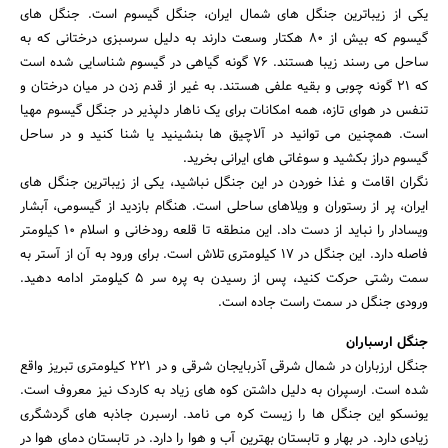
یکی از زیباترین جنگل های شمال ایران، جنگل گیسوم است. جنگل های
گیسوم که بیش از 80 هکتار وسعت دارند به دلیل سرسبزی درختانی که به
ساحل می رسند زیبا هستند. 76 گونه گیاهی در گیسوم شناسایی شده است
که 21 گونه چوبی و بقیه علفی هستند. به غیر از قدم زدن در میان درختان و
تنفس در هوای تازه، همه امکانات برای یک ناهار دلپذیر در جنگل گیسوم مهیا
است. همچنین می توانید در آلاچیق ها بنشینید یا شنا کنید و در ساحل
گیسوم دراز بکشید و سوغاتی های ایرانی بخرید.
نگران اقامت و غذا خوردن در این جنگل نباشید، یکی از زیباترین جنگل های
ایران، پر از رستوران و ویلاهای ساحلی است. هنگام بازدید از گیسومی، آبشار
ویسادار را نباید از دست داد. این منطقه تا قلعه رودخانی و اسلام ۱۰ کیلومتر
فاصله دارد. این جنگل در 17 کیلومتری تلاش است. برای ورود به آن از آستر به
سمت رشتی حرکت کنید، پس از رسیدن به پره سر 5 کیلومتر ادامه دهید.
ورودی جنگل در سمت راست جاده است.
جنگل ارسباران
جنگل ارزباران در شمال شرقی آذربایجان شرقی و در 221 کیلومتری تبریز واقع
شده است. ارسپران به دلیل داشتن کوه های زیاد به کاردک نیز معروف است.
یونسکو این جنگل ها را زیست کره می نامد. ارسبرن جاذبه های گردشگری
زیادی دارد. در بهار و تابستان بهترین آب و هوا را دارد. در تابستان دمای هوا در