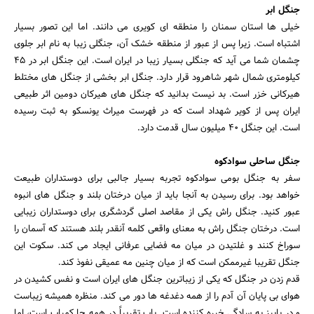
جنگل ابر
خیلی ها استان سمنان را منطقه ای کویری می دانند. اما این تصور بسیار
اشتباه است. زیرا پس از عبور از منطقه خشک آن، جنگلی زیبا به نام ابر جلوی
چشمان شما می آید که جنگلی بسیار زیبا در ایران است. این جنگل ابر در 45
کیلومتری شمال شهر شاهرود قرار دارد. جنگل ابر بخشی از جنگل های مختلط
هیرکانی خزر است. بد نیست بدانید که جنگل های هیرکان دومین اثر طبیعی
ایران پس از کویر شهداد است که در فهرست میراث یونسکو به ثبت رسیده
است. این جنگل 40 میلیون سال قدمت دارد.
جنگل ساحلی سوادکوه
سفر به جنگل بومی سوادکوه تجربه بسیار جالبی برای دوستداران طبیعت
خواهد بود. برای رسیدن به آنجا باید از میان درختان بلند و جنگل های انبوه
عبور کنید. جنگل راش یکی از مقاصد اصلی گردشگری برای دوستداران زیبایی
است. درختان جنگل راش به معنای واقعی کلمه آنقدر بلند هستند که آسمان را
سوراخ کنند و غلتیدن در میان مه فضایی عرفانی ایجاد می کند. سکوت این
جنگل تقریبا غیرممکن است که از میان چنین مه عمیقی نفوذ کند.
قدم زدن در جنگل که یکی از زیباترین جنگل های ایران است و نفس کشیدن در
هوای بی پایان آن آدم را از همه دغدغه ها دور می کند. منظره همیشه زیباست
و در پاییز به سادگی خیره کننده است. باب تقریباً در همه جا کمیاب است، اما