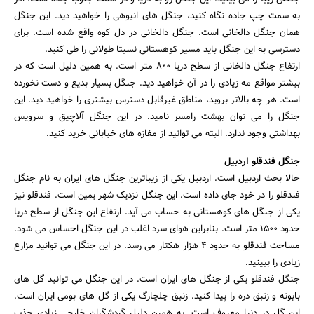
به سمت چپ جاده نگاه کنید، جنگل های انبوهی را خواهید دید. این جنگل
همان جنگل دالخانی است. جنگل دالخانی در دل کوه واقع شده است. برای
دسترسی به این جنگل باید مسیر کوهستانی نسبتا طولانی را طی کنید.
ارتفاع جنگل دالخانی از سطح دریا 800 متر است. به همین دلیل است که در
بیشتر مواقع مه زیادی را در آن خواهید دید. جنگل بسیار بدیع و دست نخورده
است. هر چه بالاتر بروید، مناطق غیرقابل دسترس بیشتری را خواهید دید. این
جنگل را می توان بهشت ​​رامسر نامید. در این جنگل آلاچیق و سرویس
بهداشتی وجود ندارد. البته می توانید از مغازه های خیابانی خرید کنید.
جنگل فندقلو اردبیل
حالا بحث اردبیل است. اردبیل یکی از زیباترین جنگل های ایران به نام جنگل
فندقلو را در خود جای داده است. این جنگل نزدیک شهر یمین است. فندقلو نیز
یکی از جنگل های کوهستانی به حساب می آید. ارتفاع این جنگل از سطح دریا
حدود 1500 متر است. بنابراین هوای سرد اغلب در این جنگل احساس می شود.
جستجو
مساحت فندقلو به حدود 4 هزار هکتار می رسد. در این جنگل می توانید مزارع
زیادی را ببینید.
جنگل فندقلو یکی از جنگل های ایران است. در این جنگل می توانید گل های
بابونه و زنبق دره را پیدا کنید. زنبق چلچارگ یکی از گل های بومی ایران است.
این گل در دنیا معروف است. به همین دلیل گردشگران خارجی زیادی جذب