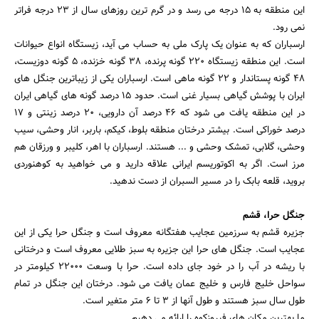
این منطقه به 15 درجه می رسد و در گرم ترین روزهای سال از 23 درجه فراتر
نمی رود.
ارسباران که به عنوان یک پارک ملی به حساب می آید، زیستگاه انواع حیوانات
است. این منطقه زیستگاه ۲۲۰ گونه پرنده، ۳۸ گونه خزنده، ۵ گونه دوزیست،
۴۸ گونه پستاندار و ۲۲ گونه ماهی است. ارسباران یکی از زیباترین جنگل های
ایران با پوشش گیاهی بسیار غنی است. حدود 15 درصد گونه های گیاهی ایران
در این منطقه یافت می شود که 46 درصد آن دارویی، 20 درصد زینتی و 17
درصد خوراکی است. بیشتر درختان منطقه بلوط، کیکم، باربر، انار وحشی، سیب
وحشی، گلابی، تمشک وحشی و ... هستند. ارسباران با اهر، کلیبر و ورزقان هم
مرز است. اگر به اکوتوریسم ایرانی علاقه دارید و می خواهید به کوهنوردی
بروید، قلعه بابک را در مسیر السبران از دست ندهید.
جنگل حرا، قشم
جزیره قشم به سرزمین عجایب هفتگانه معروف است و جنگل حرا یکی از این
عجایب است. جنگل های حرا این جزیره به سبز طلایی معروف است و درختانی
با ریشه در آب را در خود جای داده است. حرا با وسعت 22000 کیلومتر در
سواحل خلیج فارس و خلیج عمان یافت می شود. درختان این جنگل در تمام
طول سال سبز هستند و طول آنها از 3 تا 6 متر متغیر است.
ما بهترین مکان های فیروزکوه را ارائه می دهیم