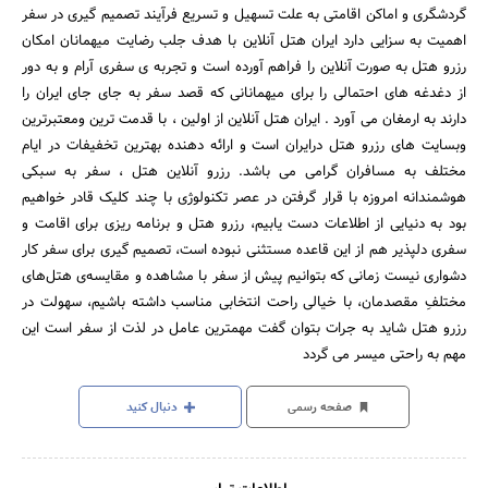
گردشگری و اماکن اقامتی به علت تسهیل و تسریع فرآیند تصمیم گیری در سفر
اهمیت به سزایی دارد ایران هتل آنلاین با هدف جلب رضایت میهمانان امکان
رزرو هتل به صورت آنلاین را فراهم آورده است و تجربه ی سفری آرام و به دور
از دغدغه های احتمالی را برای میهمانانی که قصد سفر به جای جای ایران را
دارند به ارمغان می آورد . ایران هتل آنلاین از اولین ، با قدمت ترین ومعتبرترین
وبسایت های رزرو هتل درایران است و ارائه دهنده بهترین تخفیفات در ایام
مختلف به مسافران گرامی می باشد. رزرو آنلاین هتل ، سفر به سبکی
هوشمندانه امروزه با قرار گرفتن در عصر تکنولوژی با چند کلیک قادر خواهیم
بود به دنیایی از اطلاعات دست یابیم، رزرو هتل و برنامه ریزی برای اقامت و
سفری دلپذیر هم از این قاعده مستثنی نبوده است، تصمیم گیری برای سفر کار
دشواری نیست زمانی که بتوانیم پیش از سفر با مشاهده و مقایسه‌ی هتل‌های
مختلفِ مقصدمان، با خیالی راحت انتخابی مناسب داشته باشیم، سهولت در
رزرو هتل شاید به جرات بتوان گفت مهمترین عامل در لذت از سفر است این
مهم به راحتی میسر می گردد
صفحه رسمی
دنبال کنید