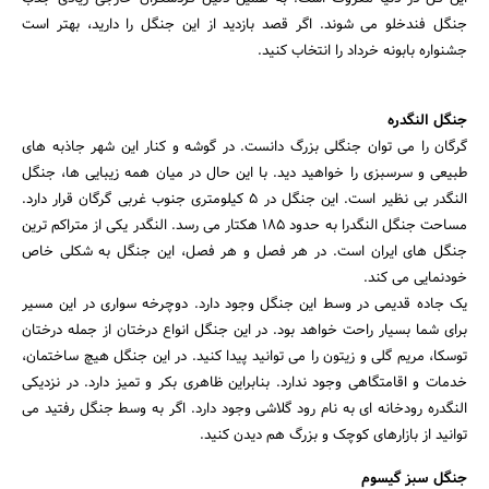
جنگل فندخلو می شوند. اگر قصد بازدید از این جنگل را دارید، بهتر است
جشنواره بابونه خرداد را انتخاب کنید.
جنگل النگدره
گرگان را می توان جنگلی بزرگ دانست. در گوشه و کنار این شهر جاذبه های
طبیعی و سرسبزی را خواهید دید. با این حال در میان همه زیبایی ها، جنگل
النگدر بی نظیر است. این جنگل در 5 کیلومتری جنوب غربی گرگان قرار دارد.
مساحت جنگل النگدرا به حدود 185 هکتار می رسد. النگدر یکی از متراکم ترین
جنگل های ایران است. در هر فصل و هر فصل، این جنگل به شکلی خاص
خودنمایی می کند.
یک جاده قدیمی در وسط این جنگل وجود دارد. دوچرخه سواری در این مسیر
برای شما بسیار راحت خواهد بود. در این جنگل انواع درختان از جمله درختان
توسکا، مریم گلی و زیتون را می توانید پیدا کنید. در این جنگل هیچ ساختمان،
خدمات و اقامتگاهی وجود ندارد. بنابراین ظاهری بکر و تمیز دارد. در نزدیکی
النگدره رودخانه ای به نام رود گلاشی وجود دارد. اگر به وسط جنگل رفتید می
توانید از بازارهای کوچک و بزرگ هم دیدن کنید.
جنگل سبز گیسوم