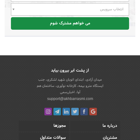
انتخاب سرویس
می خواهم مشترک شوم
از پشت ابر بیرون بیاید
میدان آزادی، ابتدای اتوبان شهید لشکری، جنب
ایستگاه مترو بیمه، کارخانه نوآوری، ساختمان هم
آوا، اخباررسمی
support@akhbarrasmi.com
درباره ما
مجوزها
مشتریان
سوالات متداول