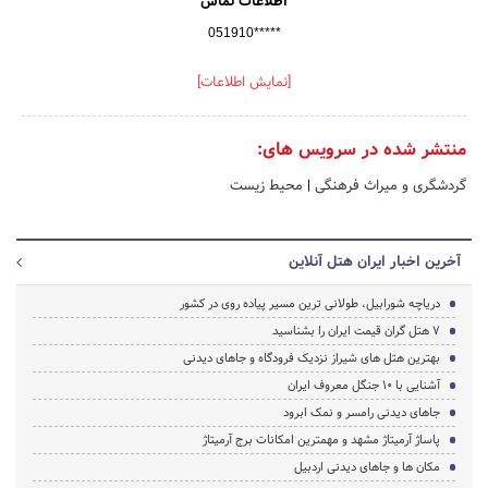
اطلاعات تماس
051910*****
[نمایش اطلاعات]
منتشر شده در سرویس های:
گردشگری و میراث فرهنگی
|
محیط زیست
آخرین اخبار ایران هتل آنلاین
دریاچه شورابیل، طولانی ترین مسیر پیاده روی در کشور
7 هتل گران قیمت ایران را بشناسید
بهترین هتل های شیراز نزدیک فرودگاه و جاهای دیدنی
آشنایی با 10 جنگل معروف ایران
جاهای دیدنی رامسر و نمک ابرود
پاساژ آرمیتاژ مشهد و مهمترین امکانات برج آرمیتاژ
مکان ها و جاهای دیدنی اردبیل