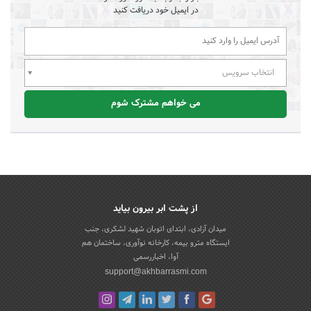
در ایمیل خود دریافت کنید
انتخاب سرویس
می خواهم مشترک شوم
از پشت ابر بیرون بیاید
میدان آزادی، ابتدای اتوبان شهید لشکری، جنب
ایستگاه مترو بیمه، کارخانه نوآوری، ساختمان هم
آوا، اخباررسمی
support@akhbarrasmi.com