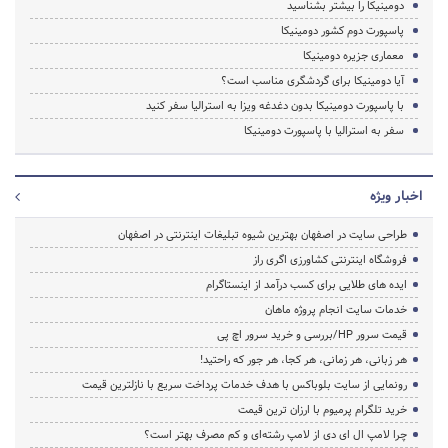
دومینیکا را بیشتر بشناسید
پاسپورت دوم کشور دومینیکا
معماری جزیره دومینیکا
آیا دومینیکا برای گردشگری مناسب است؟
با پاسپورت دومینیکا بدون دغدغه ویزا به استرالیا سفر کنید
سفر به استرالیا با پاسپورت دومینیکا
اخبار ویژه
طراحی سایت در اصفهان بهترین شیوه تبلیغات اینترنتی در اصفهان
فروشگاه اینترنتی کشاورزی اگری راز
ایده های طلایی برای کسب درآمد از اینستاگرام
خدمات سایت انجام پروژه ماهان
قیمت سرور HP/بررسی و خرید سرور اچ پی
هر زبانی، هر زمانی، هر کجا، هر جور که راحتید!
رونمایی از سایت بلوباکس با هدف خدمات پرداخت سریع با نازلترین قیمت
خرید تلگرام پرمیوم با ارزان ترین قیمت
چرا لامپ ال ای دی از لامپ رشته‌ای و کم مصرف بهتر است؟