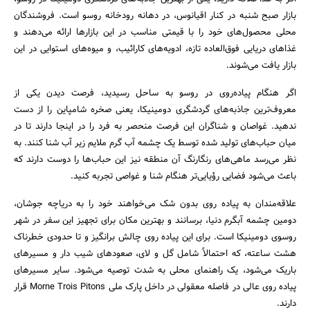
بازار صبح شنبه در کنار اقیانوس، در دهانه رودخانه روسو است. فروشندگان
محلی محصول‌های خود را با قیمتی مناسب در این بازارها ارائه می‌دهند و
غذاهای دریایی فوق‌العاده تازه، ادویه‌های کارائیب، و میوه‌های استوایی در این
بازار یافت می‌شوند.
اگر هنگام پیاده‌روی در روسو به ساحل رسیدید، فرصت دیدن یکی از
معروف‌ترین جاذبه‌های گردشگری دومینیکا، یعنی صخره شامپاین را از دست
ندهید. غواصان و شناگران این فرصت منحصر به فرد را در اینجا دارند تا در
میان حباب‌های تولید شده توسط یک چشمه آب گرم ملایم زیر آب شنا کنند. به
نظر می‌رسد ماهی‌های رنگارنگ آن منطقه نیز این حباب‌ها را دوست دارند که
باعث می‌شود فضایی رؤیایی‌تر هنگام شنا و غواصی تجربه کنید.
علاقه‌مندان به پیاده روی بدون شک می‌خواهند خود را به دریاچه جوشان،
دومین چشمه آبگرم دنیا، برسانند و بهترین مکان برای تجهیز این سفر در شهر
روسوی دومینیکا است. برای این پیاده روی چالش برانگیز و تا حدودی خطرناک
هشت ساعته، که احتمالاً شامل گل و لای، صعودهای شیب دار و مسیرهای
باریک می‌شود، یک راهنمای محلی به شدت توصیه می‌شود. سایر مسیرهای
پیاده روی عالی در فاصله معقولی در داخل پارک ملی Morne Trois Pitons قرار
دارند.