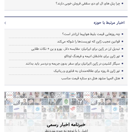
چرا پنل های ال ای دی سقفی فروش خوبی دارند؟
اخبار مرتبط با حوزه
چه روزهایی قیمت بلیط هواپیما ارزانتر است؟
قوانین عجیب ژاپن که توریست‌ها را شوکه می‌کند
تبدیل ارز در ژاپن برای ایرانیان: مقایسه دلار، یورو و ین + نکات طلایی
تور ژاپن برای عاشقان انیمه و فرهنگ اوتاکو
سیگار کشیدن در ژاپن |ایرانیان برای سفر بدون جریمه و دردسر باید بدانند
تور ژاپن ۵ روزه برای علاقه‌مندان به فناوری و رباتیک
هتل المپیا مشهد هتل دو ستاره قیمت مناسب
خبرنامه اخبار رسمی
اخبار را با توجه به حوزه موردنظر