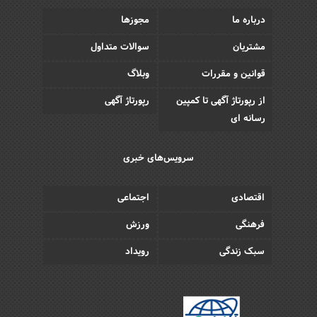
درباره ما
مجوزها
مشتریان
سوالات متداول
قوانین و مقررات
وبلاگ
از رپورتاژ آگهی تا کمپین
رپورتاژ آگهی
رسانه ای
سرویس‌های خبری
اقتصادی
اجتماعی
فرهنگی
ورزش
سبک زندگی
رویداد