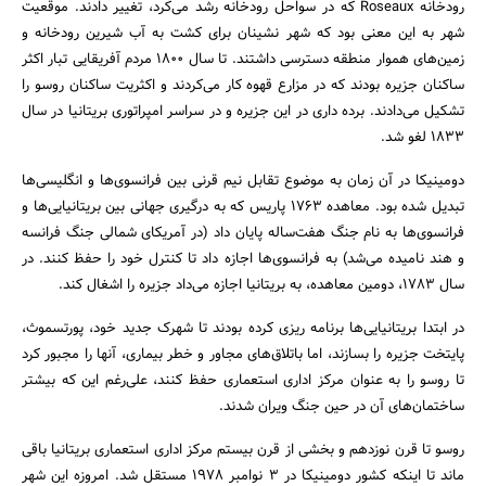
رودخانه Roseaux که در سواحل رودخانه رشد می‌کرد، تغییر دادند. موقعیت
شهر به این معنی بود که شهر نشینان برای کشت به آب شیرین رودخانه و
زمین‌های هموار منطقه دسترسی داشتند. تا سال 1800 مردم آفریقایی تبار اکثر
ساکنان جزیره بودند که در مزارع قهوه کار می‌کردند و اکثریت ساکنان روسو را
تشکیل می‌دادند. برده داری در این جزیره و در سراسر امپراتوری بریتانیا در سال
1833 لغو شد.
دومینیکا در آن زمان به موضوع تقابل نیم قرنی بین فرانسوی‌ها و انگلیسی‌ها
تبدیل شده بود. معاهده 1763 پاریس که به درگیری جهانی بین بریتانیایی‌ها و
فرانسوی‌ها به نام جنگ هفت‌ساله پایان داد (در آمریکای شمالی جنگ فرانسه
و هند نامیده می‌شد) به فرانسوی‌ها اجازه داد تا کنترل خود را حفظ کنند. در
سال 1783، دومین معاهده، به بریتانیا اجازه می‌داد جزیره را اشغال کند.
در ابتدا بریتانیایی‌ها برنامه ریزی کرده بودند تا شهرک جدید خود، پورتسموث،
پایتخت جزیره را بسازند، اما باتلاق‌های مجاور و خطر بیماری، آنها را مجبور کرد
تا روسو را به عنوان مرکز اداری استعماری حفظ کنند، علی‌رغم این که بیشتر
ساختمان‌های آن در حین جنگ ویران شدند.
روسو تا قرن نوزدهم و بخشی از قرن بیستم مرکز اداری استعماری بریتانیا باقی
ماند تا اینکه کشور دومینیکا در 3 نوامبر 1978 مستقل شد. امروزه این شهر