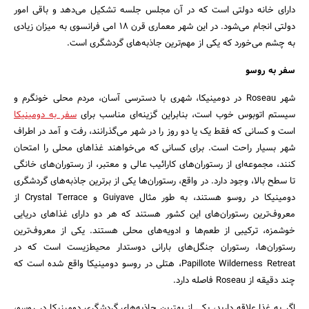
دارای خانه دولتی است که در آن مجلس جلسه تشکیل می‌دهد و باقی امور
دولتی انجام می‌شود. در این شهر معماری قرن 18 امی فرانسوی به میزان زیادی
به چشم می‌خورد که یکی از مهم‌ترین جاذبه‌های گردشگری است.
سفر به روسو
شهر Roseau در دومینیکا، شهری با دسترسی آسان، مردم محلی خونگرم و
سیستم اتوبوس خوب است، بنابراین گزینه‌ای مناسب برای
سفر به دومینیکا
است و کسانی که فقط یک یا دو روز را در شهر می‌گذرانند، رفت و آمد در اطراف
شهر بسیار راحت است. برای کسانی که می‌خواهند غذاهای محلی را امتحان
کنند، مجموعه‌ای از رستوران‌های کارائیب عالی و معتبر، از رستوران‌های خانگی
تا سطح بالا، وجود دارد. در واقع، رستوران‌ها یکی از برترین جاذبه‌های گردشگری
دومینیکا در روسو هستند، به طور مثال Guiyave و Crystal Terrace از
معروف‌ترین رستوران‌های این کشور هستند که هر دو دارای غذاهای دریایی
خوشمزه، ترکیبی از طعم‌ها و ادویه‌های محلی هستند. یکی از معروف‌ترین
رستوران‌ها، رستوران جنگل‌های بارانی دوستدار محیط‌زیست است که در
Papillote Wilderness Retreat، هتلی در روسو دومینیکا واقع شده است که
چند دقیقه از Roseau فاصله دارد.
اگر به غذا علاقه دارید، یکی از بهترین جاذبه‌های گردشگری دومینیکا در روسو،