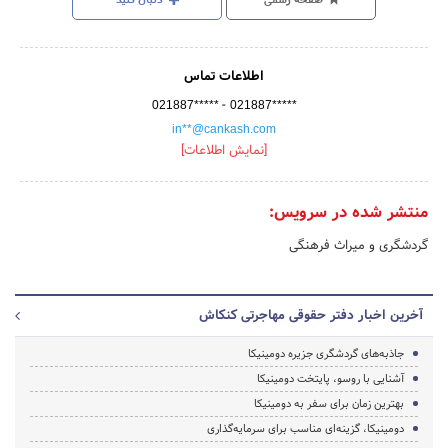
صفحه رسمی
دنبال کنید
اطلاعات تماس
-
021887*****
021887*****
in**@cankash.com
[نمایش اطلاعات]
منتشر شده در سرویس:
گردشگری و میراث فرهنگی
آخرین اخبار دفتر حقوقی مهاجرتی کنکاش
جاذبه‌های گردشگری جزیره دومینیکا
آشنایی با روسو، پایتخت دومینیکا
بهترین زمان برای سفر به دومینیکا
دومینیکا، گزینه‌ای مناسب برای سرمایه‌گذاری