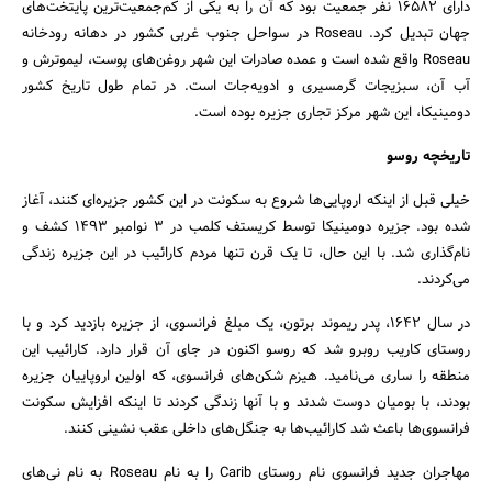
دارای 16582 نفر جمعیت بود که آن را به یکی از کم‌جمعیت‌ترین پایتخت‌های
جهان تبدیل کرد. Roseau در سواحل جنوب غربی کشور در دهانه رودخانه
Roseau واقع شده است و عمده صادرات این شهر روغن‌های پوست، لیموترش و
آب آن، سبزیجات گرمسیری و ادویه‌جات است. در تمام طول تاریخ کشور
دومینیکا، این شهر مرکز تجاری جزیره بوده است.
تاریخچه روسو
جستجو
خیلی قبل از اینکه اروپایی‌ها شروع به سکونت در این کشور جزیره‌ای کنند، آغاز
شده بود. جزیره دومینیکا توسط کریستف کلمب در 3 نوامبر 1493 کشف و
نام‌گذاری شد. با این حال، تا یک قرن تنها مردم کارائیب در این جزیره زندگی
می‌کردند.
در سال 1642، پدر ریموند برتون، یک مبلغ فرانسوی، از جزیره بازدید کرد و با
روستای کاریب روبرو شد که روسو اکنون در جای آن قرار دارد. کارائیب این
منطقه را ساری می‌نامید. هیزم شکن‌های فرانسوی، که اولین اروپاییان جزیره
بودند، با بومیان دوست شدند و با آنها زندگی کردند تا اینکه افزایش سکونت
فرانسوی‌ها باعث شد کارائیب‌ها به جنگل‌های داخلی عقب نشینی کنند.
مهاجران جدید فرانسوی نام روستای Carib را به نام Roseau به نام نی‌های