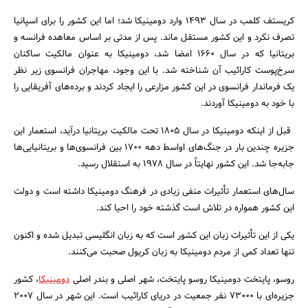
کریستف کلمب در سال 1493 وارد دومینیکا شد؛ اما این کشور را برای اسپانیا
تصرف نکرد و این کشور مستقل ماند. پس از مدتی بر اساس معاهده فرانسه و
بریتانیا که در سال 1660 امضا شد، دومینیکا به عنوان مالکیت ساکنان
سرخ‌پوست کارائیب آن شناخته شد. با این وجود، مهاجران فرانسوی زیر نظر
یک فرماندار فرانسوی در این کشور مزارعی را ایجاد کردند و برده‌های آفریقایی را
با خود به دومینیکا آوردند.
قبل از اینکه دومینیکا در سال 1805 تحت مالکیت بریتانیا درآید، استعمار این
جزیره چندین بار در جنگ‌های اواسط دهه 1700 بین فرانسوی‌ها و بریتانیایی‌ها
جابه‌جا شد. این کشور نهایتاً در سال 1978 به استقلال رسید.
سال‌های استعمار تأثیرات منفی زیادی در فرهنگ دومینیکا داشته است و دولت
این کشور همواره در تلاش است گذشته خود را احیا کند.
یکی از این تأثیرات زبان این کشور است که به زبان انگلیسی تبدیل شده و اکنون
تنها تعداد کمی از مردم دومینیکا به زبان کریول صحبت می‌کنند.
روسو، پایتخت دومینیکا روسو پایتخت، شهر اصلی و بندر اصلی
دومینیکا
، کشور
جزیره‌ای با 73000 نفر جمعیت در دریای کارائیب است. این شهر در سال 2007