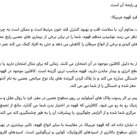
ی رایحه آن است.
د قهوه عربیکا:
 مداوم آن، با سلامت قلب و بهبود کنترل قند خون مرتبط است و ممکن است به چر
ر می رسد نوشیدن منظم قهوه، شما را در برابر برخی از بیماری های عصبی رایج 
 های کبدی و برخی از انواع سرطان را کاهش می دهد و حتی به افراد کمک می کند عمر ط
ار به دلیل کافئین موجود در آن امتحان می کنند. زمانی که برای مثال امتحان دارید یا 
سطح انرژی و بیدار ماندن دارید، قهوه مناسب ترین گزینه است. کافئین موجود در قهوه
تگی مبارزه می کند و با بلاک کردن گیرنده های یک نوع میانجی عصبی به نام آدنو
 مغز شده و خستگی را از شما دور می کند.
ایمر بر اثر رسوب پلاک های آمیلوئید بر روی سطوح عصبی در مغز، فرد با زوال عقل و س
زدیک رو به رو می شود. کافئینی که قهوه در اختیار بدن شما می گذارد، مانع از تجمع
رکزی شما شده و از آلزایمر جلوگیری، یا پیشرفت آن را به طور چشمگیری کند می کند.
نشان داده اند که قهوه عربیکا، در مقایسه با سایر انواع قهوه، تاثیر بیشتری در بهب
 دارای سطوح بالاتری از اسیدهای کلروژنیک، کولین و تریگونلین است. اسیدهای کلروژ