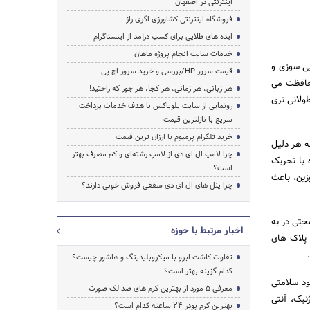
اینترنتی در اصفهان
فروشگاه اینترنتی کشاورزی اگری راز
ایده های طلایی برای کسب درآمد از اینستاگرام
خدمات سایت انجام پروژه ماهان
بی سوزی و
قیمت سرور HP/بررسی و خرید سرور اچ پی
محافظت می
هر زبانی، هر زمانی، هر کجا، هر جور که راحتید!
ولانی تری
رونمایی از سایت بلوباکس با هدف خدمات پرداخت
سریع با نازلترین قیمت
خرید تلگرام پرمیوم با ارزان ترین قیمت
به هر دلیل
چرا لامپ ال ای دی از لامپ رشته‌ای و کم مصرف بهتر
 با تحریک
است؟
زین، باعث
چرا پنل های ال ای دی سقفی فروش خوبی دارند؟
ختی در به
اخبار مرتبط با حوزه
 پلاک های
تفاوت کاشت ابرو با میکروبلیدینگ و هاشور چیست؟
کدام گزینه بهتر است؟
ود سلامتی
معرفی 5 مورد از بهترین کرم های ضد لک صورت
نیک، آنتی
بهترین کرم پودر 24 ساعته کدام است؟