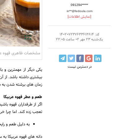
091294*****
in**@fedoula.com
[نمایش اطلاعات]
کد: 140207237633613814
یک‌شنبه 23 مهر 02 ساعت 22:05
مشخصات ظاهری قهوه عر
در دسترس نیست
یکی دیگر از مهمترین و ب
بیشتری داشته باشد. از آن
زمان های برشته شدن به د
طعم و عطر قهوه عربیکا
اگر از طرفداران قهوه باشید
تعجب زده کند. اما چرا خری
به دلیل طعم و رای
دانه های قهوه عربیکا به س