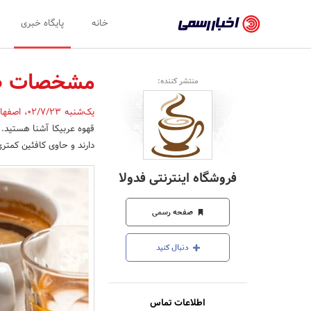
اخبار
خانه
پایگاه خبری
رسمی
-
مشخصات ظا
منتشر کننده:
اخبار
یک‌شنبه 02/7/23
،
اصفها
تایید
قهوه عربیکا آشنا هستید.
شده
دارند و حاوی کافئین کمتر
شرکت‌ها،
فروشگاه اینترنتی فدولا
سازمان‌ها
و
صفحه رسمی
روابط
دنبال کنید
عمومی‌ها
اطلاعات تماس