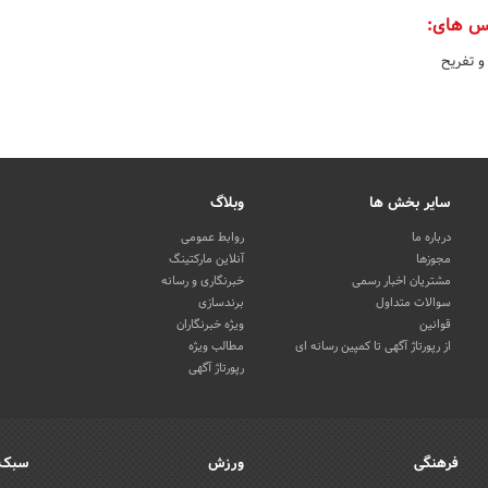
س های:
و تفریح
سایر بخش ها
وبلاگ
درباره ما
روابط عمومی
مجوزها
آنلاین مارکتینگ
مشتریان اخبار رسمی
خبرنگاری و رسانه
سوالات متداول
برندسازی
قوانین
ویژه خبرنگاران
از رپورتاژ آگهی تا کمپین رسانه ای
مطالب ویژه
رپورتاژ آگهی
فرهنگی
ورزش
سبک 